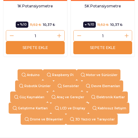
1K Potansiyometre
5K Potansiyometre
%10
11,52 ₺
10,37 ₺
%10
11,52 ₺
10,37 ₺
SEPETE EKLE
SEPETE EKLE
Arduino
Raspberry Pi
Motor ve Sürücüler
Robotik Ürünler
Sensörler
Devre Elemanları
Güç Kaynakları
Araç ve Gereçler
Elektronik Kartlar
Geliştirme Kartları
LCD ve Display
Kablosuz İletişim
Drone ve Bileşenler
3D Yazıcı ve Tarayıcılar