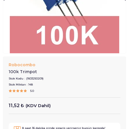
Robocombo
100k Trimpot
Stok Kodu
(1603250209)
Stok Miktarı
:
148
5.0
11,52 ₺
(KDV Dahil)
8
saat
36
dakika içinde sipariş verirseniz
bugün
kargoda!