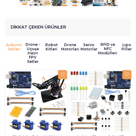
DİKKAT ÇEKEN ÜRÜNLER
Drone -
RFID ve
Arduino
Robot
Drone
Servo
Lipo
Uçuşa
NFC
Setleri
Kitleri
Motorları
Motorlar
Piller
Hazır
Modülleri
FPV
Setler