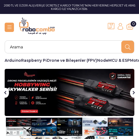
2000 TL VE ÜZERİ ALIŞVERİŞE ÜCRETSİZ KARGO! TÜRKİYE'NİN HER YERİNE HEPSİJET VE ARAS
KARGO İLE YALNIZCA 150₺
0
Arduino
Raspberry Pi
Drone ve Bileşenler (FPV)
NodeMCU & ESP
Moto