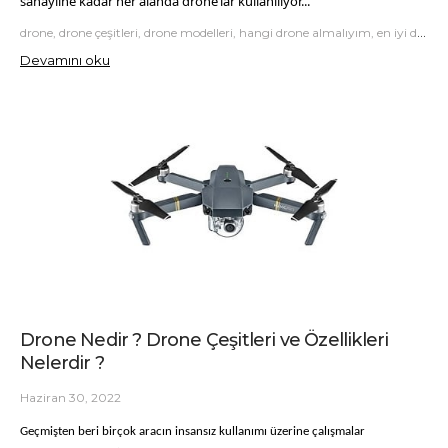
sanayiine kadar her alanda drone’lar kullanılıyor...
drone, drone çeşitleri, drone modelleri, hangi drone almalıyım, en iyi drone, en hızlı drone, en güçlü drone
Devamını oku
Drone Nedir ? Drone Çeşitleri ve Özellikleri
Nelerdir ?
Haziran 30, 2022
Geçmişten beri birçok aracın insansız kullanımı üzerine çalışmalar