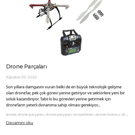
Drone Parçaları
Ağustos 09, 2022
Son yıllara damgasını vuran belki de en büyük teknolojik gelişme
olan drone’lar, pek çok görevi yerine getiriyor ve sektörlere yeni bir
soluk kazandırıyor. Tabii ki bu görevleri yerine getirmek için
drone’ların yeterli donanıma sahip olması gerekiyor...
drone, drone parçaları, drone parçaları ve özellikleri, drone motoru, dronlarda hangi motor kullanılır, drone motoru alırken nelere dikkat edilmeli
Devamını oku