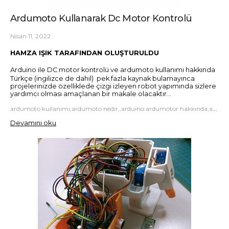
Ardumoto Kullanarak Dc Motor Kontrolü
Nisan 11, 2022
HAMZA IŞIK TARAFINDAN OLUŞTURULDU
Arduino ile DC motor kontrolü ve ardumoto kullanımı hakkında
Türkçe (ingilizce de dahil) pek fazla kaynak bulamayınca
projelerinizde özelliklede çizgi izleyen robot yapımında sizlere
yardımcı olması amaçlanan bir makale olacaktır...
ardumoto kullanımı,ardumoto nedir,,arduino ardumotor hakkında,ardumotor nasıl bağlanır ?
Devamını oku