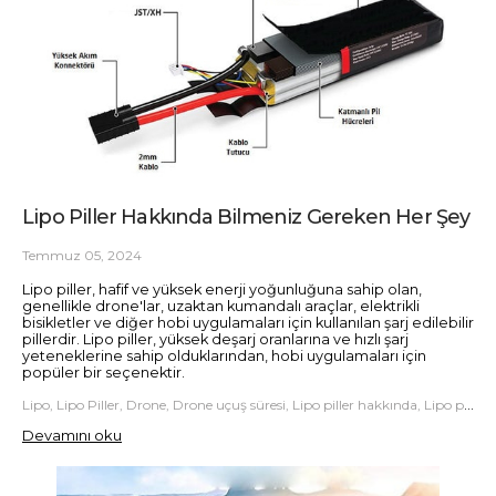
Lipo Piller Hakkında Bilmeniz Gereken Her Şey
Temmuz 05, 2024
Lipo piller, hafif ve yüksek enerji yoğunluğuna sahip olan,
genellikle drone'lar, uzaktan kumandalı araçlar, elektrikli
bisikletler ve diğer hobi uygulamaları için kullanılan şarj edilebilir
pillerdir. Lipo piller, yüksek deşarj oranlarına ve hızlı şarj
yeteneklerine sahip olduklarından, hobi uygulamaları için
popüler bir seçenektir.
Lipo, Lipo Piller, Drone, Drone uçuş süresi, Lipo piller hakkında, Lipo piller hakkında her şey, LipoPiller, LityumPolimerPiller, PilTeknolojisi, PilGüvenliği, ElektronikCihazlar, PilBakımı, LipoPilKullanımı, RCAraçlar, DronePilleri, Teknoloji, ŞarjEdilebilirPiller, EnerjiDepolama, PilVerimliliği, PilÖmrü, LipoPilŞarjı
Devamını oku