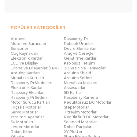
zamanda uzun süre kesintisiz çalışabilecek dayanıklılıkta
üretilir.
Tüm bu sistemler belirli çalışma prensiplerine sahip olsa
da asıl amaç enerji akışını güvenli, stabil ve verimli hale
POPÜLER KATEGORİLER
getirmektir. Voltaj regülatörlerinin işlevi, cihazların
ömrünü uzatmak ve elektrik kalitesini iyileştirmektir.
Arduino
Raspberry-Pi
Teknolojik cihazların çoğalmasıyla birlikte enerji
Motor ve Sürücüler
Robotik Ürünler
düzenleme ihtiyacı artmış ve bu ürünler günlük
Sensörler
Devre Elemanları
yaşamın ayrılmaz bir parçası haline gelmiştir. Kullanıcılar
Güç Kaynakları
Araç ve Gereçler
için doğru kapasite seçimi ve güvenilir marka tercihi,
Elektronik Kartlar
Geliştirme Kartları
uzun vadede büyük avantaj sağlar. Tüm bu ürünler en
LCD ve Display
Kablosuz İletişim
uygun fiyatlarla Robocombo internet mağazacılığında
Drone ve Bileşenler (FPV)
3D Yazıcı ve Tarayıcılar
sizleri bekliyor. Robocombo ile uygun fiyat garantisi
Arduino Kartları
Arduino Shield
Muhafaza Kutuları
Arduino Setleri
sizlerle.
Raspberry Pi Modelleri
Muhafaza Kutuları
Voltaj Regülatörü Modelleri
Elektronik Kartlar
Aksesuarlar
Raspbery Ekranlar
SD Kartlar
Raspberry Pi Setleri
Raspberry Kamera
Voltaj regülatörleri, elektrik enerjisindeki dalgalanmaları
Motor Sürücü Kartları
Redüktörsüz DC Motorlar
dengelemek ve elektronik cihazların stabil şekilde
Fırçasız Motorlar
Step Motorlar
çalışmasını sağlamak için kullanılan önemli kontrol
Servo Motorlar
Titreşim Motorları
bileşenleridir. Bu cihazların temel görevi, giriş
Yardımcı Aparatlar
Redüktörlü DC Motorlar
voltajındaki ani değişimleri algılayıp çıkış voltajını kararlı
Su Motorları
Solenoid Motorlar
Lineer Motorlar
Robot Parçaları
bir seviyeye getirmektir. Böylece ev tipi cihazlar ve de
Robot Kitleri
XY Plotter
endüstriyel makineler enerji düzensizliğinden
Kitaplar
Stem Eğitim Setleri