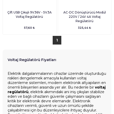
Çift USB Çıkışlı 9V36V - 5V3A
AC-DC Dönüştürücü Modül
Voltaj Regülatörü
220V / 24V 4A Voltaj
Regülatörü
57,60 ₺
325,44 ₺
1
Voltaj Regülatörü Fiyatları
Elektrik dalgalanmalarının cihazlar üzerinde oluşturduğu
riskleri dengelemek amacıyla kullanılan voltaj
düzenleme sistemleri, modern elektronik altyapıların en
önemli bileşenleri arasında yer alır. Bu nedenle bir
voltaj
regülatörü
, elektrik akımındaki ani iniş çıkışları stabilize
eden ve bağlı cihazların güvenle çalışmasını sağlayan
kritik bir elektronik devre elemanıdır. Elektronik
cihazların verimli, güvenli ve uzun ömürlü şekilde
çalışabilmesi için bu düzenleyicilere ihtiyaç duyulur.