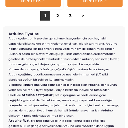
SEPETE EKLE
SEPETE EKLE
1
2
3
>
Arduino Fiyatları
Arduino, elektronik projeler geliştirmek isteyenler için açık kaynaklı
yapısıyla dikkat çeken bir mikrodenetleyici kartı olarak tanımlanır. Arduino
nedir? Sorusuna en basit yanıt, hem yazılım hem de donanım açısından
kullanıcı dostu bir platform olduğu şeklinde aktarılabilir. Gerek amatörler
gerekse de profesyoneller tarafından tercih edilen arduino, sensörler, led’ler,
motorlar gibi birçok bileşen için uyumlu çalışan bir seçenektir.
Kullanıcıların hayal gücünü gerçeğe dönüştürmesine olanak tanıyan
Arduino, eğitim, robotik, otomasyon ve nesnelerin interneti (IoT) gibi
alanlarda yoğun bir şekilde kullanılmaktadır.
Elektronik dünyasına yeni adım atanlar için ideal olan Arduino, geniş ürün
yelpazesi ve farklı fiyat seçenekleriyle herkesin ihtiyacına hitap eder.
Özellikle
Arduino set fiyatları
, setin içeriğine ve özelliklerine göre
değişiklik gösterebilir. Temel kartlar, sensörler, jumper kablolar ve diğer
bileşenlerden oluşan setler, projelerinizi başlatmanız için ideal bir başlangıç
sunar. Hem uygun fiyatlı hem de kaliteli ürünler arayanlar için Arduino,
elektronik projelerde vazgeçilmez bir araçtır.
Arduino fiyatları
, modeline ve teknik özelliklerine göre değişiklik
gösterebilir. Başlangıç seviyesindeki Arduino Uno modelleri daha uygun