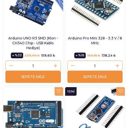
Arduino UNO R3 SMD (Klon -
Arduino Pro Mini 328 - 3.3 V / 8
CH340 Chip - USB Kablo
MHz
Hediye)
%33
239,40 ₺
159,60 ₺
%16
164,16 ₺
138,24 ₺
SEPETE EKLE
SEPETE EKLE
YENI
ÜRÜN