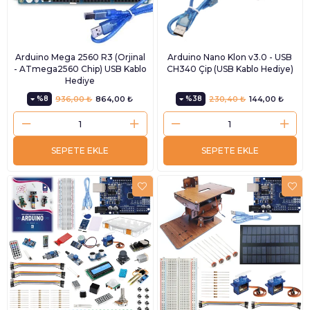
Arduino Mega 2560 R3 (Orjinal
Arduino Nano Klon v3.0 - USB
- ATmega2560 Chip) USB Kablo
CH340 Çip (USB Kablo Hediye)
Hediye
%8
936,00 ₺
864,00 ₺
%38
230,40 ₺
144,00 ₺
SEPETE EKLE
SEPETE EKLE