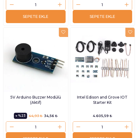
SEPETE EKLE
SEPETE EKLE
5V Arduino Buzzer Modülü
Intel Edison and Grove IOT
(Aktif)
Starter Kit
%23
44,93 ₺
34,56 ₺
4.605,59 ₺