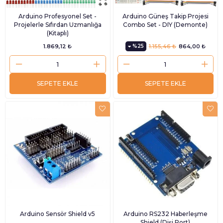
Arduino Profesyonel Set -
Arduino Güneş Takip Projesi
Projelerle Sıfırdan Uzmanlığa
Combo Set - DIY (Demonte)
(Kitaplı)
1.869,12 ₺
%25
1.155,46 ₺
864,00 ₺
SEPETE EKLE
SEPETE EKLE
Arduino Sensör Shield v5
Arduino RS232 Haberleşme
Shield (Dişi Port)