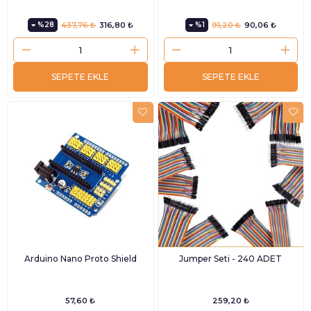
%28
437,76 ₺
316,80 ₺
%1
91,20 ₺
90,06 ₺
SEPETE EKLE
SEPETE EKLE
Arduino Nano Proto Shield
Jumper Seti - 240 ADET
57,60 ₺
259,20 ₺