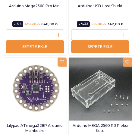
Arduino Mega2560 Pro Mini
Arduino USB Host Shield
%6
691,20 ₺
648,00 ₺
%33
513,00 ₺
342,00 ₺
SEPETE EKLE
SEPETE EKLE
Lilypad ATmega328P Arduino
Arduino MEGA 2560 R3 Pleksi
Mainboard
Kutu