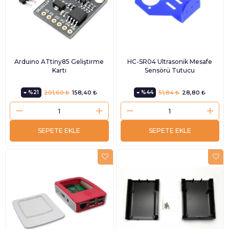
Arduino ATtiny85 Geliştirme
HC-SR04 Ultrasonik Mesafe
Kartı
Sensörü Tutucu
%21
201,60 ₺
158,40 ₺
%44
51,84 ₺
28,80 ₺
SEPETE EKLE
SEPETE EKLE