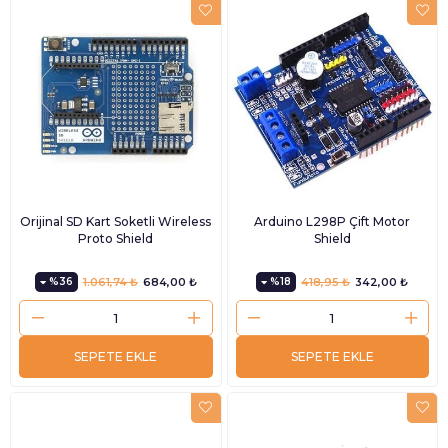
Orijinal SD Kart Soketli Wireless
Arduino L298P Çift Motor
Proto Shield
Shield
%36
1.061,74 ₺
684,00 ₺
%18
418,95 ₺
342,00 ₺
SEPETE EKLE
SEPETE EKLE