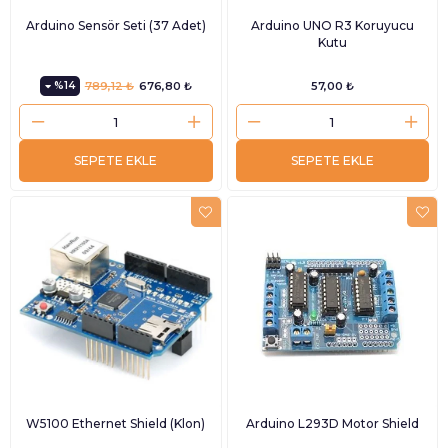
Arduino Sensör Seti (37 Adet)
Arduino UNO R3 Koruyucu
Kutu
%14
789,12 ₺
676,80 ₺
57,00 ₺
SEPETE EKLE
SEPETE EKLE
W5100 Ethernet Shield (Klon)
Arduino L293D Motor Shield