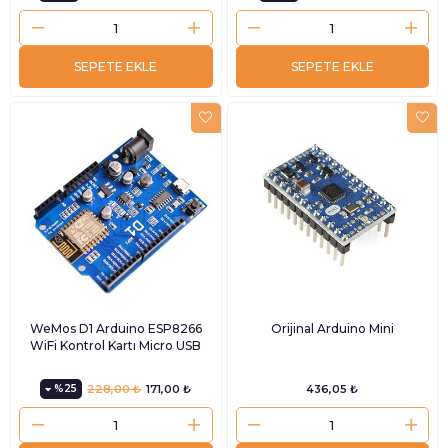
SEPETE EKLE
SEPETE EKLE
WeMos D1 Arduino ESP8266
Orijinal Arduino Mini
WiFi Kontrol Kartı Micro USB
%25
228,00 ₺
171,00 ₺
436,05 ₺