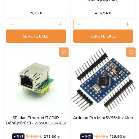
71,25 ₺
456,94 ₺
SEPETE EKLE
SEPETE EKLE
SPI'dan Ethernet/TCP/IP
Arduino Pro Mini 5V/16MHz Klon
Dönüştürücü - W5500, USR-ES1
%21
345,60 ₺
273,60 ₺
%21
164,16 ₺
129,60 ₺