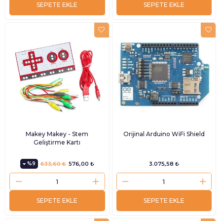
SEPETE EKLE
SEPETE EKLE
Makey Makey - Stem
Orijinal Arduino WiFi Shield
Geliştirme Kartı
%9
633,60 ₺
576,00 ₺
3.075,58 ₺
SEPETE EKLE
SEPETE EKLE