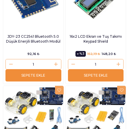
JDY-23 CC2541 Bluetooth 5.0
16x2 LCD Ekran ve Tuş Takımı
Düşük Enerjili Bluetooth Modül
Keypad Shield
92,16 ₺
%3
152,19 ₺
148,20 ₺
SEPETE EKLE
SEPETE EKLE