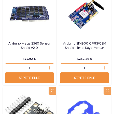
Arduino Mega 2560 Sensör
Arduino SIM900 GPRS/GSM
Shield v2.0
Shield - İmei Kaydı Yoktur
144,92 ₺
1.252,56 ₺
SEPETE EKLE
SEPETE EKLE