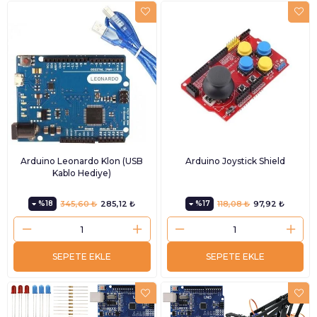
Arduino Leonardo Klon (USB
Arduino Joystick Shield
Kablo Hediye)
%18
345,60 ₺
285,12 ₺
%17
118,08 ₺
97,92 ₺
SEPETE EKLE
SEPETE EKLE