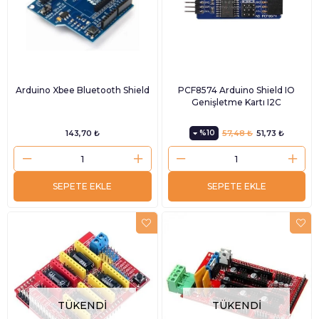
Arduino Xbee Bluetooth Shield
PCF8574 Arduino Shield IO
Genişletme Kartı I2C
143,70 ₺
%10
57,48 ₺
51,73 ₺
SEPETE EKLE
SEPETE EKLE
TÜKENDI
TÜKENDI