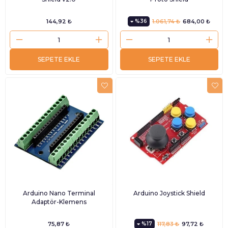
144,92 ₺
%36
1.061,74 ₺
684,00 ₺
SEPETE EKLE
SEPETE EKLE
Arduino Nano Terminal
Arduino Joystick Shield
Adaptör-Klemens
75,87 ₺
%17
117,83 ₺
97,72 ₺