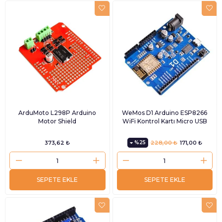
ArduMoto L298P Arduino
WeMos D1 Arduino ESP8266
Motor Shield
WiFi Kontrol Kartı Micro USB
373,62 ₺
%25
228,00 ₺
171,00 ₺
SEPETE EKLE
SEPETE EKLE