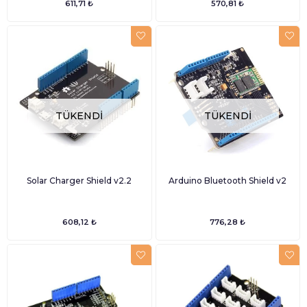
611,71 ₺
570,81 ₺
TÜKENDI
TÜKENDI
Solar Charger Shield v2.2
Arduino Bluetooth Shield v2
608,12 ₺
776,28 ₺