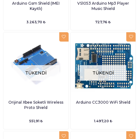
Arduino Gsm Shield (IMEI
VS1053 Arduino Mp3 Player
Kayıtlı)
Music Shield
3.263,70 ₺
727,76 ₺
TÜKENDI
TÜKENDI
Orijinal Xbee Soketli Wireless
Arduino CC3000 WiFi Shield
Proto Shield
551,91 ₺
1.497,20 ₺