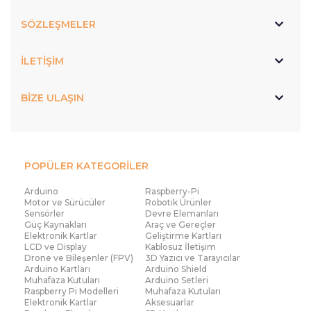
benzeri birçok USB cihazı ile çalışabilme özelliğine
sahiptir. Bu shield sayesinde projeler daha interaktif
SÖZLEŞMELER
hale getirilebilir ve farklı donanımlarla entegre
edilebilir. USB Host Shield fiyatları, kartın
İLETİŞİM
desteklediği cihaz türleri ve teknik özelliklerine bağlı
olarak değişse de, Robocombo’nun geniş ürün
BİZE ULAŞIN
yelpazesinde her bütçeye uygun seçenekler
bulunmaktadır. Kaliteli ve uygun fiyatlı alışveriş
yapmak isteyenler için Robocombo, en güvenilir
alışveriş adreslerinden biridir.
POPÜLER KATEGORİLER
Ethernet shield, Arduino projelerini internete
Arduino
Raspberry-Pi
Motor ve Sürücüler
Robotik Ürünler
bağlamak için kullanılan en önemli bileşenlerden
Sensörler
Devre Elemanları
Güç Kaynakları
Araç ve Gereçler
biridir. Bu shield sayesinde Arduino, internete
Elektronik Kartlar
Geliştirme Kartları
bağlanarak veri alışverişi yapabilir ve uzaktan kontrol
LCD ve Display
Kablosuz İletişim
Drone ve Bileşenler (FPV)
3D Yazıcı ve Tarayıcılar
edilebilir hale gelir. Akıllı ev sistemleri, uzaktan
Arduino Kartları
Arduino Shield
izleme uygulamaları ve IoT projeleri için sıklıkla
Muhafaza Kutuları
Arduino Setleri
Raspberry Pi Modelleri
Muhafaza Kutuları
tercih edilen Ethernet Shield fiyatları, teknik
Elektronik Kartlar
Aksesuarlar