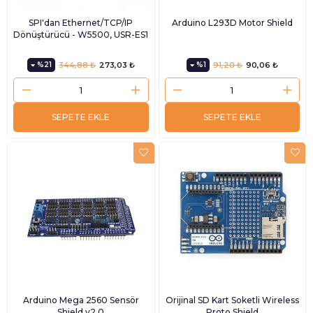
SPI'dan Ethernet/TCP/IP
Arduino L293D Motor Shield
Dönüştürücü - W5500, USR-ES1
%21
344,88 ₺
273,03 ₺
%1
91,20 ₺
90,06 ₺
SEPETE EKLE
SEPETE EKLE
Arduino Mega 2560 Sensör
Orijinal SD Kart Soketli Wireless
Shield v2.0
Proto Shield