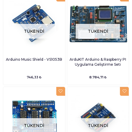
TÜKENDI
TÜKENDI
Arduino Music Shield - VS1053B
ArduKIT Arduino & Raspberry PI
Uygulama Geliştirme Seti
746,33 ₺
8.784,71 ₺
TÜKENDI
TÜKENDI