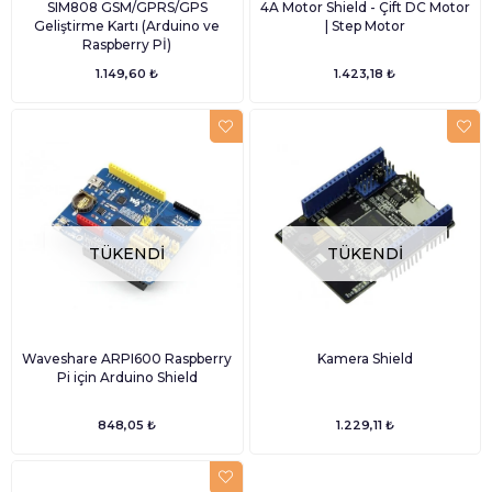
SIM808 GSM/GPRS/GPS
4A Motor Shield - Çift DC Motor
Geliştirme Kartı (Arduino ve
| Step Motor
Raspberry Pİ)
1.149,60 ₺
1.423,18 ₺
TÜKENDI
TÜKENDI
Waveshare ARPI600 Raspberry
Kamera Shield
Pi için Arduino Shield
848,05 ₺
1.229,11 ₺