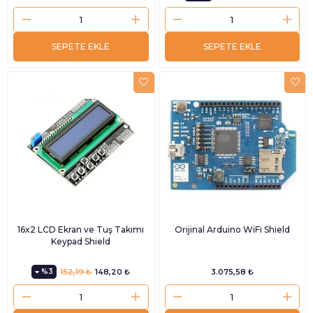
SEPETE EKLE
SEPETE EKLE
16x2 LCD Ekran ve Tuş Takımı
Orijinal Arduino WiFi Shield
Keypad Shield
%3
152,19 ₺
148,20 ₺
3.075,58 ₺