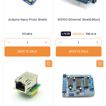
Arduino Nano Proto Shield
W5100 Ethernet Shield (Klon)
57,48 ₺
%28
436,85 ₺
316,14 ₺
SEPETE EKLE
SEPETE EKLE