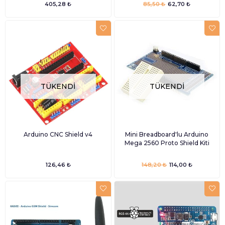
405,28 ₺
85,50 ₺
62,70 ₺
TÜKENDI
TÜKENDI
Arduino CNC Shield v4
Mini Breadboard'lu Arduino
Mega 2560 Proto Shield Kiti
126,46 ₺
148,20 ₺
114,00 ₺