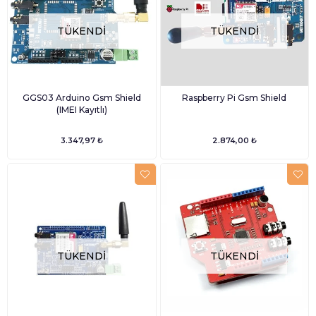
TÜKENDI
TÜKENDI
GGS03 Arduino Gsm Shield
Raspberry Pi Gsm Shield
(IMEI Kayıtlı)
3.347,97 ₺
2.874,00 ₺
TÜKENDI
TÜKENDI