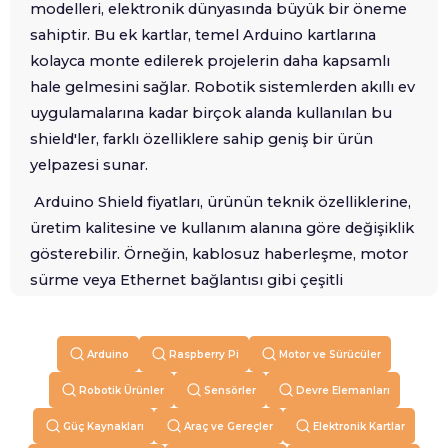
modelleri, elektronik dünyasında büyük bir öneme
sahiptir. Bu ek kartlar, temel Arduino kartlarına
kolayca monte edilerek projelerin daha kapsamlı
hale gelmesini sağlar. Robotik sistemlerden akıllı ev
uygulamalarına kadar birçok alanda kullanılan bu
shield'ler, farklı özelliklere sahip geniş bir ürün
yelpazesi sunar.
Arduino Shield fiyatları, ürünün teknik özelliklerine,
üretim kalitesine ve kullanım alanına göre değişiklik
gösterebilir. Örneğin, kablosuz haberleşme, motor
sürme veya Ethernet bağlantısı gibi çeşitli
fonksiyonlara sahip shield'ler, farklı fiyat aralıklarında
kullanıcılarla buluşur. Genel olarak, başlangıç
Arduino
Raspberry Pi
Motor ve Sürücüler
seviyesi projeler için uygun fiyatlı seçenekler
bulunurken, profesyonel kullanıma yönelik gelişmiş
Robotik Ürünler
Sensörler
Devre Elemanları
özelliklere sahip shield'ler biraz daha yüksek fiyatlı
Güç Kaynakları
Araç ve Gereçler
Elektronik Kartlar
olabilir. Ancak, en bütçe dostu ve kaliteli ürünleri