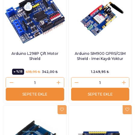
Arduino L298P Çift Motor
Arduino SIM900 GPRS/GSM
Shield
Shield - İmei Kaydı Yoktur
%18
418,95 ₺
342,00 ₺
1.249,95 ₺
SEPETE EKLE
SEPETE EKLE