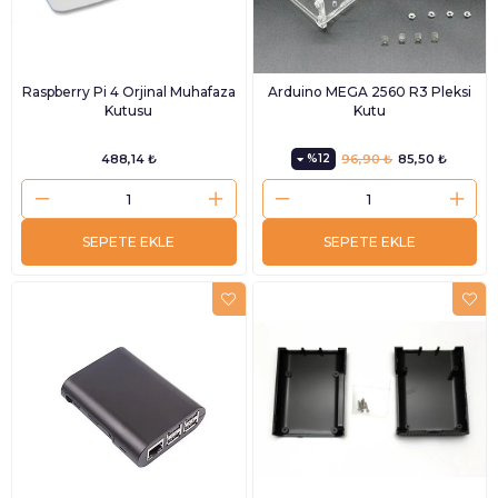
Raspberry Pi 4 Orjinal Muhafaza
Arduino MEGA 2560 R3 Pleksi
Kutusu
Kutu
488,14 ₺
%12
96,90 ₺
85,50 ₺
SEPETE EKLE
SEPETE EKLE