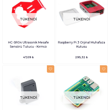
TÜKENDI
TÜKENDI
HC-SR04 Ultrasonik Mesafe
Raspberry Pi 3 Orjinal Muhafaza
Sensörü Tutucu - Kırmızı
Kutusu
47,09 ₺
295,32 ₺
TÜKENDI
TÜKENDI