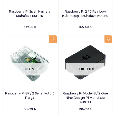
Raspberry Pi Siyah Kamera
Raspberry Pi 2 / 3 Rainbow
Muhafaza Kutusu
(Gökkuşağı) Muhafaza Kutusu
237,50 ₺
165,40 ₺
TÜKENDI
TÜKENDI
Raspberry Pi B+ / 2 Şeffaf kutu 3
Raspberry Pi Model B / 2 One
Parça
Nine Design Pi Muhafaza
Kutusu
196,79 ₺
196,79 ₺