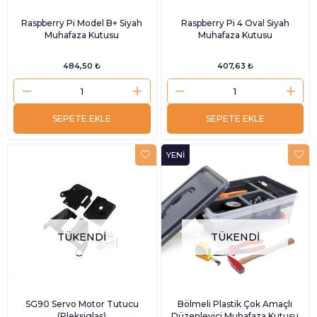
Raspberry Pi Model B+ Siyah
Raspberry Pi 4 Oval Siyah
Muhafaza Kutusu
Muhafaza Kutusu
484,50 ₺
407,63 ₺
SEPETE EKLE
SEPETE EKLE
YENI
ÜRÜN
TÜKENDI
TÜKENDI
SG90 Servo Motor Tutucu
Bölmeli Plastik Çok Amaçlı
(Pleksiglas)
Düzenleyici Muhafaza Kutusu