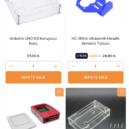
Arduino UNO R3 Koruyucu
HC-SR04 Ultrasonik Mesafe
Kutu
Sensörü Tutucu
57,00 ₺
%44
51,84 ₺
28,80 ₺
SEPETE EKLE
SEPETE EKLE