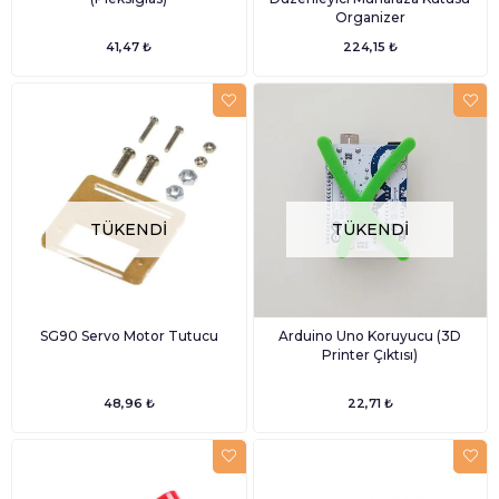
Organizer
41,47 ₺
224,15 ₺
TÜKENDI
TÜKENDI
SG90 Servo Motor Tutucu
Arduino Uno Koruyucu (3D
Printer Çıktısı)
48,96 ₺
22,71 ₺