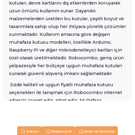
kutuları, devre kartlarını dış etkenlerden koruyarak
uzun ömürlü kullanım sunar. Dayanıklı
malzemelerden üretilen bu kutular, çeşitli boyut ve
tasarımlara sahip olup her ihtiyaca yönelik çözümler
sunmaktadır. Kullanım amacına göre değişen
muhafaza kutusu modelleri, özellikle Arduino,
Raspberry Pi ve diğer mikrodenetleyici kartları için
özel olarak üretilmektedir. Robocombo, geniş ürün
yelpazesiyle her bütçeye uygun muhafaza kutuları
sunarak güvenli alışveriş imkanı sağlamaktadır.
Sizde kaliteli ve uygun fiyatlı muhafaza kutusu
seçenekleri ile tanışmak için Robocombo internet
adresini ziyaret edin, rahat edin. Muhafaza
kutularının fiyatları, malzeme kalitesi, boyut, ek
özellikler ve kullanım alanına göre değişiklik
gösterebilir. Örneğin, pleksi, ABS plastik veya metal
gibi farklı malzemelerden üretilmiş modeller, çeşitli
Arduino
Raspberry Pi
Motor ve Sürücüler