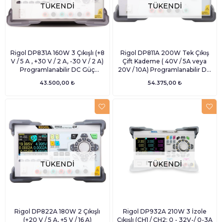
TÜKENDI
TÜKENDI
Rigol DP831A 160W 3 Çıkışlı (+8
Rigol DP811A 200W Tek Çıkış
V / 5 A , +30 V / 2 A, -30 V / 2 A)
Çift Kademe ( 40V / 5A veya
Programlanabilir DC Güç
20V / 10A) Programlanabilir DC
Kaynağı
Güç Kaynağı
43.500,00 ₺
54.375,00 ₺
TÜKENDI
TÜKENDI
Rigol DP822A 180W 2 Çıkışlı
Rigol DP932A 210W 3 İzole
(+20 V / 5 A, +5 V / 16 A)
Çıkışlı (CH1 / CH2: 0 - 32V-/ 0-3A