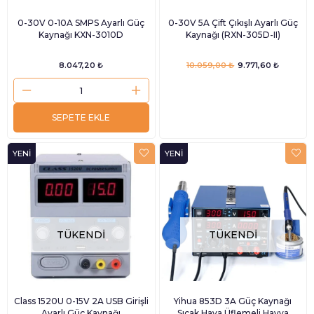
0-30V 0-10A SMPS Ayarlı Güç
0-30V 5A Çift Çıkışlı Ayarlı Güç
Kaynağı KXN-3010D
Kaynağı (RXN-305D-II)
8.047,20 ₺
10.059,00 ₺
9.771,60 ₺
SEPETE EKLE
YENI
YENI
ÜRÜN
ÜRÜN
TÜKENDI
TÜKENDI
Class 1520U 0-15V 2A USB Girişli
Yihua 853D 3A Güç Kaynağı
Ayarlı Güç Kaynağı
Sıcak Hava Üflemeli Havya