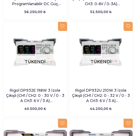
Programlanabilir DC Güç
CH3: 0-6V / 0-3A)
Kaynağı
Programlanabilir DC Güç
56.250,00 ₺
52.500,00 ₺
Kaynağı
TÜKENDI
TÜKENDI
Rigol DP932E 198W 3 İzole
Rigol DP932U 210W 3 İzole
Çıkışlı (CH1 / CH2: 0 - 30 V / 0 - 3
Çıkışlı (CH1 / CH2: 0 - 32 V / 0 - 3
A CH3: 6 V / 3 A)
A CH3: 6 V / 3 A)
Programlanabilir DC Güç
Programlanabilir DC Güç
40.500,00 ₺
44.250,00 ₺
Kaynağı
Kaynağı