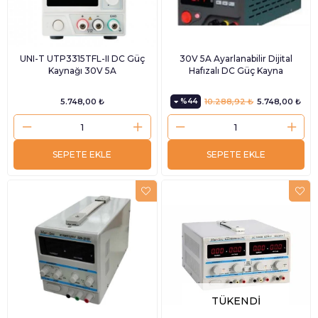
UNI-T UTP3315TFL-II DC Güç
30V 5A Ayarlanabilir Dijital
Kaynağı 30V 5A
Hafızalı DC Güç Kayna
5.748,00 ₺
%44
10.288,92 ₺
5.748,00 ₺
SEPETE EKLE
SEPETE EKLE
TÜKENDI