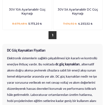
30V 10A Ayarlanabilir Güç
30V 5A Ayarlanabilir DC Güç
Kaynağı
Kaynağı
8.679,48 ₺
5.173,20 ₺
7.414,92 ₺
4.253,52 ₺
1
DC Güç Kaynakları Fiyatları
Elektronik sistemlerin sağlıklı çalışabilmesi için kararlı ve kontrollü
enerjiye ihtiyaç vardır. Bu noktada
dc güç kaynakları
, alternatif
akımı doğru akıma çevirerek cihazlara sabit bir enerji akışı sunan
temel ekipmanlar arasında yer alır. DC güç kaynakları nedir ne işe
yarar sorusuna verilecek en net cevap voltaj ve akım değerlerini
düzenleyerek hassas devreleri korumak ve performansı istikrarlı
hâle getirmektir. Laboratuvar ortamlarından üretim hatlarına,
hobi projelerinden eğitim setlerine kadar geniş bir kullanım alanı