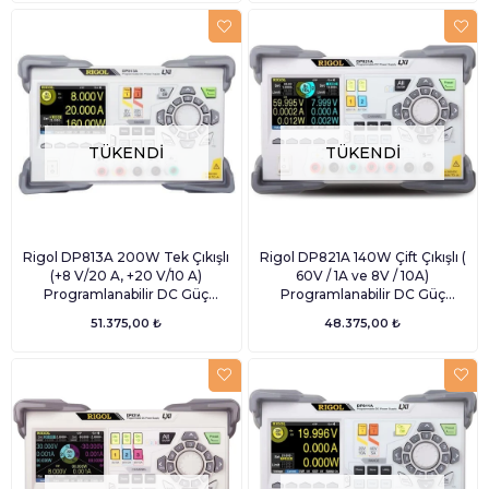
TÜKENDI
TÜKENDI
Rigol DP813A 200W Tek Çıkışlı
Rigol DP821A 140W Çift Çıkışlı (
(+8 V/20 A, +20 V/10 A)
60V / 1A ve 8V / 10A)
Programlanabilir DC Güç
Programlanabilir DC Güç
Kaynağı
Kaynağı
51.375,00 ₺
48.375,00 ₺