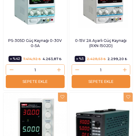
PS-305D Güç Kaynağı 0-30V
0-15V 2A Ayarlı Güç Kaynağı
0-5A
(RXN-1502D)
%42
7.414,92 ₺
4.263,87 ₺
%5
2.428,53 ₺
2.299,20 ₺
SEPETE EKLE
SEPETE EKLE