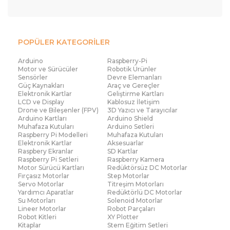
mağazacılığında sizleri bekliyor. Robocombo ile uygun fiyat
garantisi sizlerle. Geniş ürün yelpazesi sayesinde bireysel
kullanıcılar ve de profesyonel işletmeler için ideal çözümler
POPÜLER KATEGORİLER
sunulur. Doğru seçilmiş bir DC güç kaynağı, sistem güvenliğini
Arduino
Raspberry-Pi
artırır, enerji verimliliğini destekler ve projelerin sorunsuz
Motor ve Sürücüler
Robotik Ürünler
ilerlemesine katkı sağlar.
Sensörler
Devre Elemanları
Güç Kaynakları
Araç ve Gereçler
DC Güç Kaynakları Modelleri
Elektronik Kartlar
Geliştirme Kartları
LCD ve Display
Kablosuz İletişim
Elektronik sistemlerin güvenli ve verimli çalışabilmesi için doğru
Drone ve Bileşenler (FPV)
3D Yazıcı ve Tarayıcılar
Arduino Kartları
Arduino Shield
akım sağlayan çözümler büyük önem taşır. Genel çerçevede
güç
Muhafaza Kutuları
Arduino Setleri
kaynakları
Raspberry Pi Modelleri
, elektrik enerjisini dönüştüren, düzenleyen veya belirli
Muhafaza Kutuları
Elektronik Kartlar
Aksesuarlar
bir seviyede sabitleyen ekipmanların tamamını ifade eder. DC güç
Raspbery Ekranlar
SD Kartlar
Raspberry Pi Setleri
Raspberry Kamera
kaynakları ise alternatif akımı doğru akıma çevirerek cihazlara
Motor Sürücü Kartları
Redüktörsüz DC Motorlar
kararlı bir enerji sunar. Bu sayede hassas devreler korunur, voltaj
Fırçasız Motorlar
Step Motorlar
Servo Motorlar
Titreşim Motorları
dalgalanmalarının önüne geçilir ve performans kaybı yaşanmaz.
Yardımcı Aparatlar
Redüktörlü DC Motorlar
Su Motorları
Solenoid Motorlar
Laboratuvar çalışmalarından endüstriyel üretim hatlarına kadar
Lineer Motorlar
Robot Parçaları
geniş bir kullanım alanı bulunan bu sistemler, teknolojik
Robot Kitleri
XY Plotter
Kitaplar
Stem Eğitim Setleri
altyapının temel taşlarından biridir. Güç kaynakları modelleri