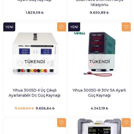
İstasyonu
1.829,59 ₺
9.650,89 ₺
YENI
YENI
ÜRÜN
ÜRÜN
TÜKENDI
TÜKENDI
Yihua 3005D-II Üç Çıkışlı
Yihua 3005D-III 30V 5A Ayarlı
Ayarlanabilir Dc Güç Kaynağı
Güç Kaynağı
11.208,60 ₺
9.656,64 ₺
4.343,19 ₺