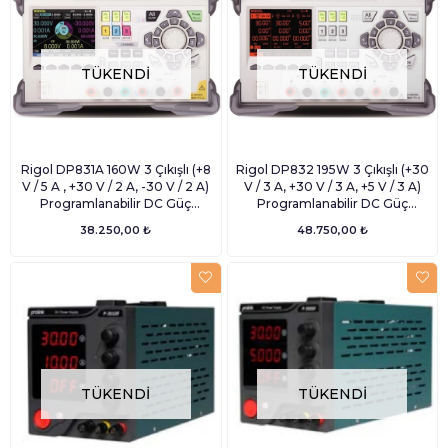
TÜKENDI
TÜKENDI
Rigol DP831A 160W 3 Çıkışlı (+8
Rigol DP832 195W 3 Çıkışlı (+30
V / 5 A , +30 V / 2 A, -30 V / 2 A)
V / 3 A, +30 V / 3 A, +5 V / 3 A)
Programlanabilir DC Güç
Programlanabilir DC Güç
Kaynağı
Kaynağı
38.250,00 ₺
48.750,00 ₺
TÜKENDI
TÜKENDI