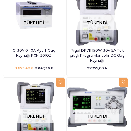
TÜKENDI
TÜKENDI
0-30V 0-10A Ayarlı Güç
Rigol DP711 150W 30V 5A Tek
Kaynağı RXN-3010D
çıkışlı Programlanabilir DC Güç
Kaynağı
8.679,48 ₺
8.047,20 ₺
27.375,00 ₺
TÜKENDI
TÜKENDI