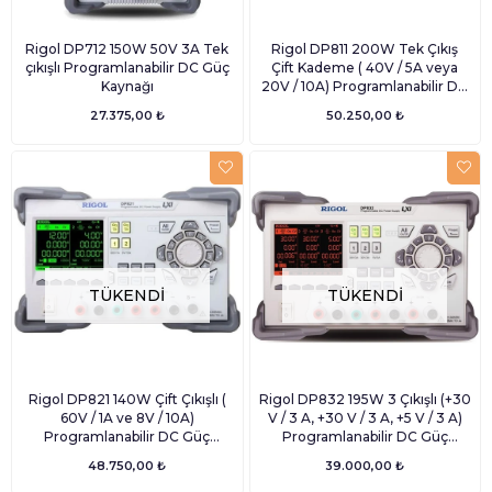
Rigol DP712 150W 50V 3A Tek
Rigol DP811 200W Tek Çıkış
çıkışlı Programlanabilir DC Güç
Çift Kademe ( 40V / 5A veya
Kaynağı
20V / 10A) Programlanabilir DC
Güç Kaynağı
27.375,00 ₺
50.250,00 ₺
TÜKENDI
TÜKENDI
Rigol DP821 140W Çift Çıkışlı (
Rigol DP832 195W 3 Çıkışlı (+30
60V / 1A ve 8V / 10A)
V / 3 A, +30 V / 3 A, +5 V / 3 A)
Programlanabilir DC Güç
Programlanabilir DC Güç
Kaynağı
Kaynağı
48.750,00 ₺
39.000,00 ₺