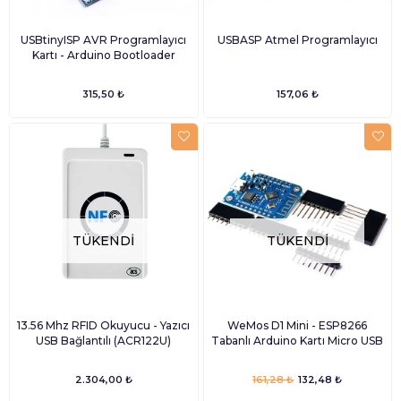
USBtinyISP AVR Programlayıcı
USBASP Atmel Programlayıcı
Kartı - Arduino Bootloader
315,50 ₺
157,06 ₺
TÜKENDI
TÜKENDI
13.56 Mhz RFID Okuyucu - Yazıcı
WeMos D1 Mini - ESP8266
USB Bağlantılı (ACR122U)
Tabanlı Arduino Kartı Micro USB
2.304,00 ₺
161,28 ₺
132,48 ₺