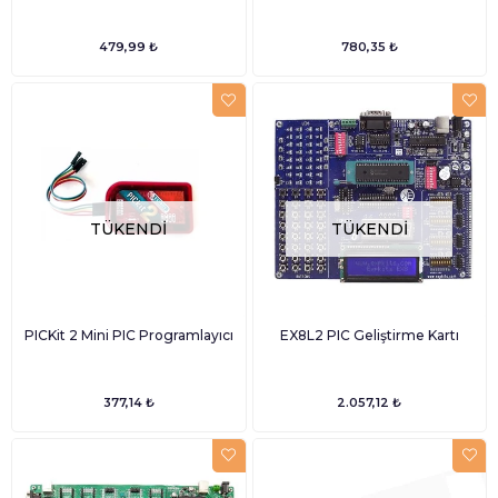
479,99 ₺
780,35 ₺
TÜKENDI
TÜKENDI
PICKit 2 Mini PIC Programlayıcı
EX8L2 PIC Geliştirme Kartı
377,14 ₺
2.057,12 ₺