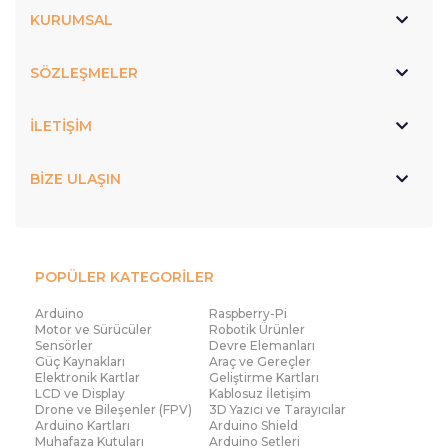
programlanabilir modüller önemli bir görev
KURUMSAL
üstlenir. Programlayıcılarla birlikte kullanılan bu
modüller, sistemlerin daha esnek ve işlevsel
SÖZLEŞMELER
olmasını sağlar.
Eğitim ve başlangıç seviyesindeki kullanıcılar için
İLETİŞİM
geliştirilen kartlar da programlayıcı dünyasında
önemli bir yer tutar. BBC Micro:Bit V2, özellikle
BİZE ULAŞIN
kodlama öğrenmek isteyenler için tasarlanmış
kullanıcı dostu bir geliştirme kartıdır. Üzerinde
bulunan sensörler, giriş çıkış pinleri ve
programlanabilir yapısı sayesinde kullanıcıların
POPÜLER KATEGORİLER
temel elektronik ve yazılım bilgilerini uygulamalı
Arduino
Raspberry-Pi
şekilde öğrenmesine yardımcı olur. Bu tür kartlar,
Motor ve Sürücüler
Robotik Ürünler
Sensörler
Devre Elemanları
eğitim alanında programlayıcı kullanımını daha
Güç Kaynakları
Araç ve Gereçler
Elektronik Kartlar
Geliştirme Kartları
erişilebilir hale getirir ve yeni başlayanlar için güçlü
LCD ve Display
Kablosuz İletişim
bir başlangıç noktası sunar.
Drone ve Bileşenler (FPV)
3D Yazıcı ve Tarayıcılar
Arduino Kartları
Arduino Shield
Elektronik projelerde yalnızca yazılım değil, aynı
Muhafaza Kutuları
Arduino Setleri