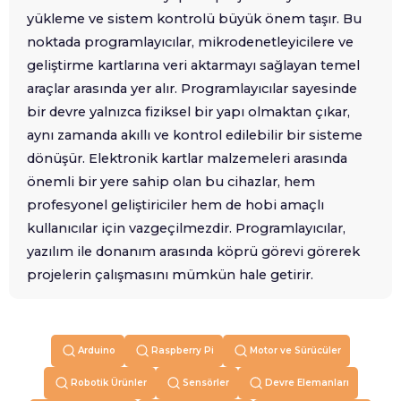
yükleme ve sistem kontrolü büyük önem taşır. Bu
noktada programlayıcılar, mikrodenetleyicilere ve
geliştirme kartlarına veri aktarmayı sağlayan temel
araçlar arasında yer alır. Programlayıcılar sayesinde
bir devre yalnızca fiziksel bir yapı olmaktan çıkar,
aynı zamanda akıllı ve kontrol edilebilir bir sisteme
dönüşür. Elektronik kartlar malzemeleri arasında
önemli bir yere sahip olan bu cihazlar, hem
profesyonel geliştiriciler hem de hobi amaçlı
kullanıcılar için vazgeçilmezdir. Programlayıcılar,
yazılım ile donanım arasında köprü görevi görerek
projelerin çalışmasını mümkün hale getirir.
Programlayıcılar farklı türlerde ve özelliklerde
üretilir. Mikrodenetleyici programlama, kablosuz
Arduino
Raspberry Pi
Motor ve Sürücüler
veri aktarımı veya eğitim odaklı kullanım gibi farklı
amaçlara hizmet eden modeller bulunur. Örneğin
Robotik Ürünler
Sensörler
Devre Elemanları
PICKit3 PIC Programlayıcı Modül
, PIC tabanlı