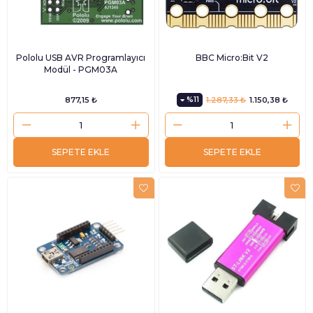
Pololu USB AVR Programlayıcı
BBC Micro:Bit V2
Modül - PGM03A
877,15 ₺
%11
1.287,33 ₺
1.150,38 ₺
SEPETE EKLE
SEPETE EKLE