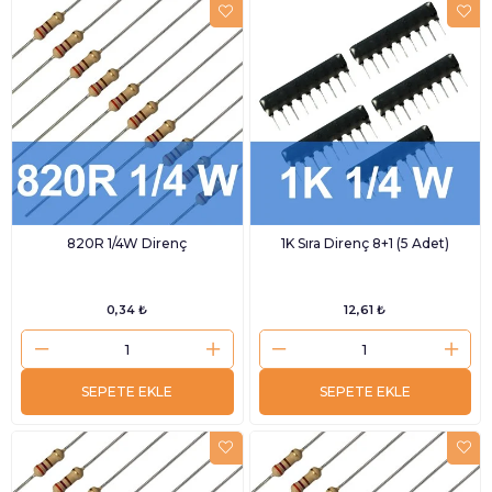
820R 1/4W Direnç
1K Sıra Direnç 8+1 (5 Adet)
0,34 ₺
12,61 ₺
SEPETE EKLE
SEPETE EKLE