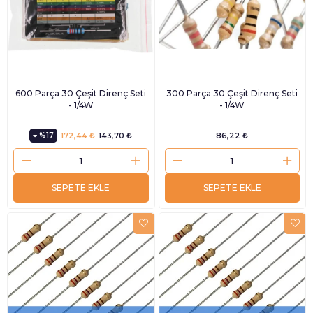
600 Parça 30 Çeşit Direnç Seti
300 Parça 30 Çeşit Direnç Seti
- 1/4W
- 1/4W
%17
172,44 ₺
143,70 ₺
86,22 ₺
SEPETE EKLE
SEPETE EKLE