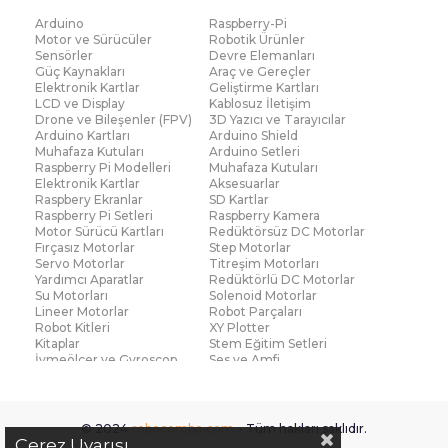
kullanılan modellerden 1 k direnc veya
10k direnc
gibi
Arduino
Raspberry-Pi
birçok seçenek Robocombo internet mağazacılığında
Motor ve Sürücüler
Robotik Ürünler
Sensörler
Devre Elemanları
kolaylıkla bulunabilir.
Güç Kaynakları
Araç ve Gereçler
Elektronik Kartlar
Geliştirme Kartları
Tüm bu ürünler, elektronik devrelerin sağlıklı şekilde
LCD ve Display
Kablosuz İletişim
Drone ve Bileşenler (FPV)
3D Yazıcı ve Tarayıcılar
çalışması için vazgeçilmezdir. Uygulamanız ister basit
Arduino Kartları
Arduino Shield
bir LED projesi olsun ister karmaşık bir sensör sistemi,
Muhafaza Kutuları
Arduino Setleri
Raspberry Pi Modelleri
Muhafaza Kutuları
Robocombo her zaman doğru bileşeni en uygun fiyatla
Elektronik Kartlar
Aksesuarlar
sunar. Kaliteli direnç çeşitleri, uygun fiyat garantisiyle
Raspbery Ekranlar
SD Kartlar
Raspberry Pi Setleri
Raspberry Kamera
Robocombo’da sizleri bekliyor. Güvenilir alışveriş, hızlı
Motor Sürücü Kartları
Redüktörsüz DC Motorlar
Fırçasız Motorlar
Step Motorlar
teslimat ve geniş ürün yelpazesiyle Robocombo,
Servo Motorlar
Titreşim Motorları
elektronik projelerinizde en doğru tercihtir.
Yardımcı Aparatlar
Redüktörlü DC Motorlar
Su Motorları
Solenoid Motorlar
Direnç Modelleri
Lineer Motorlar
Robot Parçaları
Robot Kitleri
XY Plotter
Kitaplar
Stem Eğitim Setleri
Elektronik devrelerin temel taşlarından biri olan
İvmeölçer ve Gyroscop
Ses ve Amfi
dirençler, elektrik akımını belirli bir seviyede
Su Seviye ve Yağmur
Parmak İzi Modülleri
Sensörü
sınırlayarak devrelerin düzenli ve güvenli şekilde
Çoklu Sensör Kartları (IMU)
Medikal
çalışmasını sağlar. Bu nedenle dirençler, devre
Voltaj ve Akım
Titreşim
© 2024
robocombo.com
- Tüm hakları saklıdır.
Basınç ve Kuvvet
Gaz
Çerez Uyarısı