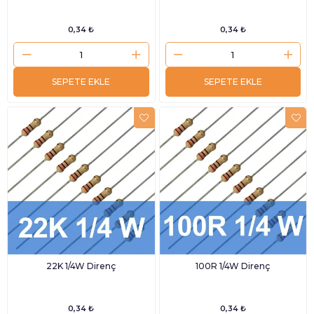
0,34 ₺
0,34 ₺
SEPETE EKLE
SEPETE EKLE
22K 1/4W Direnç
100R 1/4W Direnç
0,34 ₺
0,34 ₺