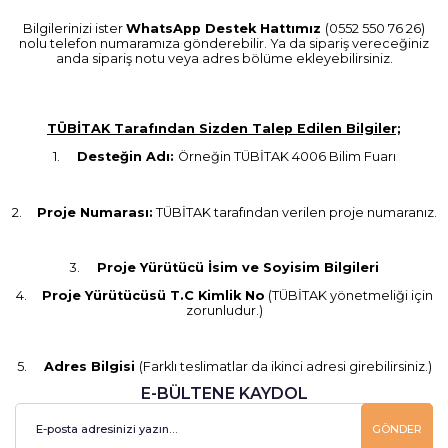
Bilgilerinizi ister
WhatsApp Destek Hattımız
(0552 550 76 26)
nolu telefon numaramıza gönderebilir. Ya da sipariş vereceğiniz
anda sipariş notu veya adres bölüme ekleyebilirsiniz.
TÜBİTAK Tarafından Sizden Talep Edilen Bilgiler;
1.
Desteğin Adı:
Örneğin TÜBİTAK 4006 Bilim Fuarı
2.
Proje Numarası:
TÜBİTAK tarafından verilen proje numaranız.
3.
Proje Yürütücü İsim ve Soyisim Bilgileri
4.
Proje Yürütücüsü T.C Kimlik No
(TÜBİTAK yönetmeliği için
zorunludur.)
5.
Adres Bilgisi
(Farklı teslimatlar da ikinci adresi girebilirsiniz.)
E-BÜLTENE KAYDOL
GÖNDER