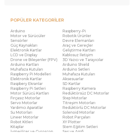
POPÜLER KATEGORİLER
Arduino
Raspberry-Pi
Motor ve Sürücüler
Robotik Ürünler
Sensörler
Devre Elemanları
Güç Kaynakları
Araç ve Gereçler
Elektronik Kartlar
Geliştirme Kartları
LCD ve Display
Kablosuz İletişim
Drone ve Bileşenler (FPV)
3D Yazıcı ve Tarayıcılar
Arduino Kartları
Arduino Shield
Muhafaza Kutuları
Arduino Setleri
Raspberry Pi Modelleri
Muhafaza Kutuları
Elektronik Kartlar
Aksesuarlar
Raspbery Ekranlar
SD Kartlar
Raspberry Pi Setleri
Raspberry Kamera
Motor Sürücü Kartları
Redüktörsüz DC Motorlar
Fırçasız Motorlar
Step Motorlar
Servo Motorlar
Titreşim Motorları
Yardımcı Aparatlar
Redüktörlü DC Motorlar
Su Motorları
Solenoid Motorlar
Lineer Motorlar
Robot Parçaları
Robot Kitleri
XY Plotter
Kitaplar
Stem Eğitim Setleri
İvmeölçer ve Gyroscop
Ses ve Amfi