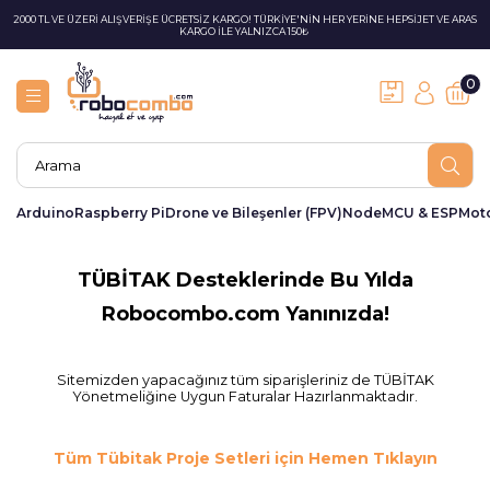
2000 TL VE ÜZERİ ALIŞVERİŞE ÜCRETSİZ KARGO! TÜRKİYE'NİN HER YERİNE HEPSİJET VE ARAS
KARGO İLE YALNIZCA 150₺
0
Arduino
Raspberry Pi
Drone ve Bileşenler (FPV)
NodeMCU & ESP
Moto
TÜBİTAK Desteklerinde Bu Yılda
Robocombo.com Yanınızda!
Sitemizden yapacağınız tüm siparişleriniz de TÜBİTAK
Yönetmeliğine Uygun Faturalar Hazırlanmaktadır.
Tüm Tübitak Proje Setleri için Hemen Tıklayın