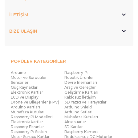
temsil eder. Hafif yapısı sayesinde taşınabilir
projelerde büyük avantaj sağlar. Aynı zamanda farklı
İLETİŞİM
programlama dilleriyle uyumlu olması, geliştiricilere
esnek bir çalışma ortamı sunar. Robocombo’nun
BİZE ULAŞIN
sunduğu ürün çeşitliliği, kullanıcıların ihtiyacına
göre doğru çözümü bulmasını kolaylaştırır.
Lilypad giyilebilir teknolojinin önemli olmasının
temel nedeni, elektronik sistemleri günlük yaşamla
POPÜLER KATEGORİLER
doğrudan entegre edebilmesidir. Sensörler
Arduino
Raspberry-Pi
aracılığıyla veri toplayabilen, ışık ve hareket tepkisi
Motor ve Sürücüler
Robotik Ürünler
Sensörler
Devre Elemanları
verebilen bu sistemler, interaktif projelerin
Güç Kaynakları
Araç ve Gereçler
Elektronik Kartlar
Geliştirme Kartları
geliştirilmesinde büyük rol oynar. Eğitimden sanata,
LCD ve Display
Kablosuz İletişim
sağlıktan mühendislik projelerine kadar geniş bir
Drone ve Bileşenler (FPV)
3D Yazıcı ve Tarayıcılar
Arduino Kartları
Arduino Shield
kullanım alanı bulunur. Özellikle yenilikçi tasarımlar
Muhafaza Kutuları
Arduino Setleri
oluşturmak isteyen kullanıcılar için güçlü bir altyapı
Raspberry Pi Modelleri
Muhafaza Kutuları
Elektronik Kartlar
Aksesuarlar
sunar. Lilypad tabanlı sistemler, öğrenme sürecini
Raspbery Ekranlar
SD Kartlar
Raspberry Pi Setleri
Raspberry Kamera
kolaylaştırır ve de yaratıcılığı artırır. Lilypad giyilebilir
Motor Sürücü Kartları
Redüktörsüz DC Motorlar