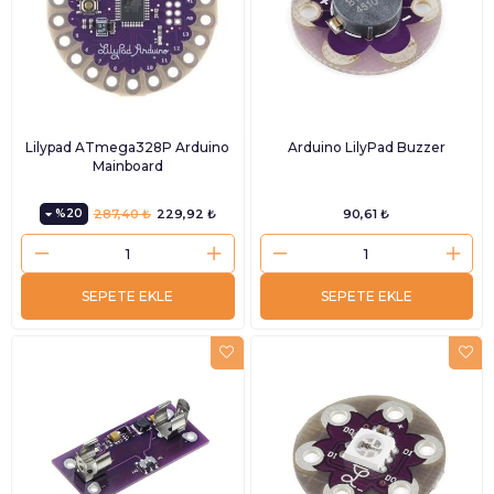
Lilypad ATmega328P Arduino
Arduino LilyPad Buzzer
Mainboard
%20
287,40 ₺
229,92 ₺
90,61 ₺
SEPETE EKLE
SEPETE EKLE