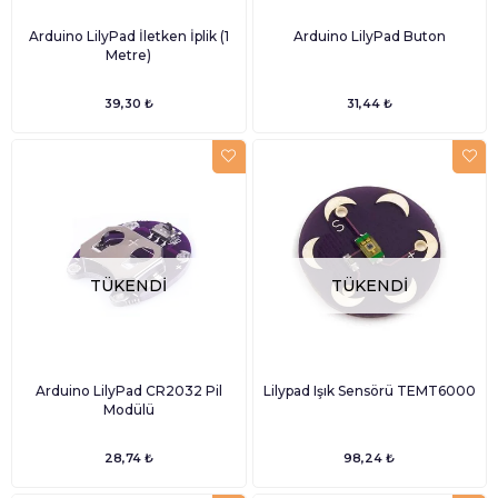
Arduino LilyPad İletken İplik (1
Arduino LilyPad Buton
Metre)
39,30 ₺
31,44 ₺
TÜKENDI
TÜKENDI
Arduino LilyPad CR2032 Pil
Lilypad Işık Sensörü TEMT6000
Modülü
28,74 ₺
98,24 ₺