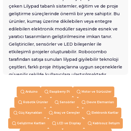
çeken Lilypad tabanlı sistemler, eğitim ve de proje
geliştirme süreçlerinde önemli bir yere sahiptir. Bu
ürünler, kumaş üzerine dikilebilen veya entegre
edilebilen elektronik modüller sayesinde esnek ve
yaratıcı tasarımların geliştirilmesine imkan tanır.
Geliştiriciler, sensörler ve LED bileşenler ile
etkileşimli projeler oluşturabilir. Robocombo
tarafından satışa sunulan lilypad giyilebilir teknoloji
çeşitleri, farklı proje ihtiyaçlarına uygun seçeneklerle
güvenilir şekilde kullanıcılara ulaştırılmaktadır.
Giyilebilir teknolojiler, sadece estetik tasarımlar değil
Arduino
Raspberry Pi
Motor ve Sürücüler
aynı zamanda fonksiyonel çözümler de sunar. Bu
sistemler sayesinde hareket algılama, ışık kontrolü
Robotik Ürünler
Sensörler
Devre Elemanları
ve çevresel veri toplama gibi işlemler kolayca
Güç Kaynakları
Araç ve Gereçler
Elektronik Kartlar
gerçekleştirilebilir. Bu alanda kullanılan
lilypad
,
yuvarlak tasarımı ve tekstil uyumlu yapısıyla
Geliştirme Kartları
LCD ve Display
Kablosuz İletişim
özellikle giyilebilir projelerde tercih edilen bir