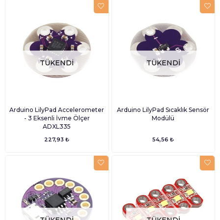
TÜKENDI
TÜKENDI
Arduino LilyPad Accelerometer
Arduino LilyPad Sıcaklık Sensör
- 3 Eksenli İvme Ölçer
Modülü
ADXL335
227,93 ₺
54,56 ₺
TÜKENDI
TÜKENDI