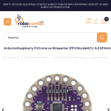
2000 TL VE ÜZERİ ALIŞVERİŞE ÜCRETSİZ KARGO! TÜRKİYE'NİN HER YERİNE HEPSİJET VE ARAS
KARGO İLE YALNIZCA 150₺
0
Arduino
Raspberry Pi
Drone ve Bileşenler (FPV)
NodeMCU & ESP
Moto
Anasayfa
Geliştirme Kartları
Lilypad Giyilebilir Teknoloji
Lilypad ATmega