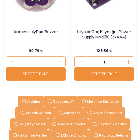
Arduino LilyPad Buzzer
Lilypad Güç Kaynağı - Power
Supply Modülü (3xAAA)
90,79 ₺
128,56 ₺
SEPETE EKLE
SEPETE EKLE
Arduino
Raspberry Pi
Motor ve Sürücüler
Robotik Ürünler
Sensörler
Devre Elemanları
Güç Kaynakları
Araç ve Gereçler
Elektronik Kartlar
Geliştirme Kartları
LCD ve Display
Kablosuz İletişim