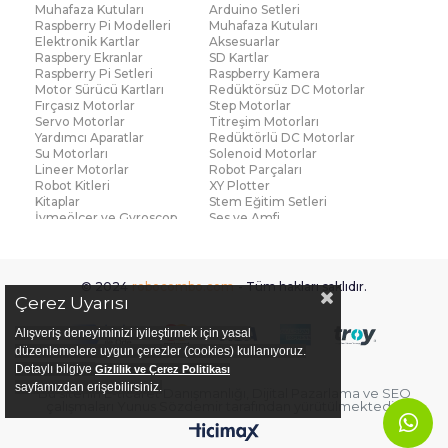
Muhafaza Kutuları
Arduino Setleri
Raspberry Pi Modelleri
Muhafaza Kutuları
Elektronik Kartlar
Aksesuarlar
Raspbery Ekranlar
SD Kartlar
Raspberry Pi Setleri
Raspberry Kamera
Motor Sürücü Kartları
Redüktörsüz DC Motorlar
Fırçasız Motorlar
Step Motorlar
Servo Motorlar
Titreşim Motorları
Yardımcı Aparatlar
Redüktörlü DC Motorlar
Su Motorları
Solenoid Motorlar
Lineer Motorlar
Robot Parçaları
Robot Kitleri
XY Plotter
Kitaplar
Stem Eğitim Setleri
İvmeölçer ve Gyroscop
Ses ve Amfi
Su Seviye ve Yağmur
Parmak İzi Modülleri
Sensörü
Çoklu Sensör Kartları (IMU)
Medikal
Voltaj ve Akım
Titreşim
© 2024
robocombo.com
- Tüm hakları saklıdır.
Basınç ve Kuvvet
Gaz
Çerez Uyarısı
Manyetik ve Hall Effect
Işık ve Renk
Mesafe, Çizgi ve Hareket
Sıcaklık ve Nem
Alışveriş deneyiminizi iyileştirmek için yasal
Ateş Algılayıcı
Ağırlık
düzenlemelere uygun çerezler (cookies) kullanıyoruz.
Diğer Sensörler
Sigortalar
Detaylı bilgiye
Gizlilik ve Çerez Politikası
PCB Levha ve Bakır
Fan ve Soğutucular
sayfamızdan erişebilirsiniz.
Bu sitenin
E-ticaret Danışmanlığı
,
Dijital Pazarlama
ve
SEO
Plaketler
çalışmaları
Yunus Sözdemir
tarafından yürütülmektedir.
Hoparlör, Mikrofon ve
LED
Buzzer
Direnç
Röleler