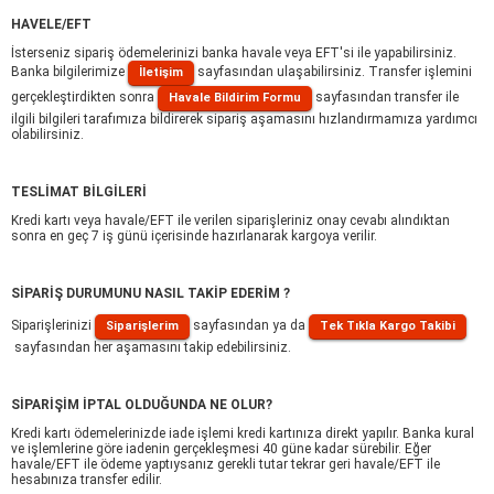
HAVELE/EFT
İsterseniz sipariş ödemelerinizi banka havale veya EFT'si ile yapabilirsiniz.
Banka bilgilerimize
sayfasından ulaşabilirsiniz. Transfer işlemini
İletişim
gerçekleştirdikten sonra
sayfasından transfer ile
Havale Bildirim Formu
ilgili bilgileri tarafımıza bildirerek sipariş aşamasını hızlandırmamıza yardımcı
olabilirsiniz.
TESLİMAT BİLGİLERİ
Kredi kartı veya havale/EFT ile verilen siparişleriniz onay cevabı alındıktan
sonra en geç 7 iş günü içerisinde hazırlanarak kargoya verilir.
SİPARİŞ DURUMUNU NASIL TAKİP EDERİM ?
Siparişlerinizi
sayfasından ya da
Siparişlerim
Tek Tıkla Kargo Takibi
sayfasından her aşamasını takip edebilirsiniz.
SİPARİŞİM İPTAL OLDUĞUNDA NE OLUR?
Kredi kartı ödemelerinizde iade işlemi kredi kartınıza direkt yapılır. Banka kural
ve işlemlerine göre iadenin gerçekleşmesi 40 güne kadar sürebilir. Eğer
havale/EFT ile ödeme yaptıysanız gerekli tutar tekrar geri havale/EFT ile
hesabınıza transfer edilir.