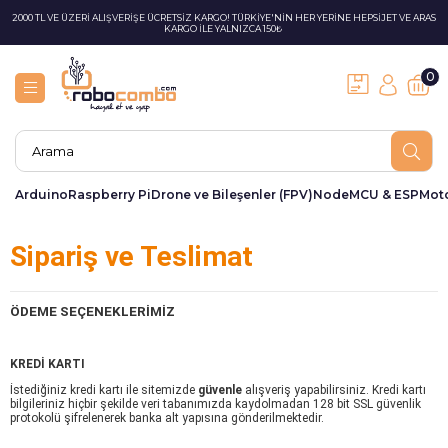
2000 TL VE ÜZERİ ALIŞVERİŞE ÜCRETSİZ KARGO! TÜRKİYE'NİN HER YERİNE HEPSİJET VE ARAS
KARGO İLE YALNIZCA 150₺
0
Arduino
Raspberry Pi
Drone ve Bileşenler (FPV)
NodeMCU & ESP
Moto
Sipariş ve Teslimat
ÖDEME SEÇENEKLERİMİZ
KREDİ KARTI
İstediğiniz kredi kartı ile sitemizde
güvenle
alışveriş yapabilirsiniz. Kredi kartı
bilgileriniz hiçbir şekilde veri tabanımızda kaydolmadan 128 bit SSL güvenlik
protokolü şifrelenerek banka alt yapısına gönderilmektedir.