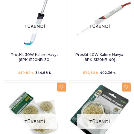
TÜKENDI
TÜKENDI
ProsKit 30W Kalem Havya
ProsKit 40W Kalem Havya
(8PK-S120NB-30)
(8PK-S120NB-40)
459,84 ₺
344,88 ₺
574,80 ₺
402,36 ₺
TÜKENDI
TÜKENDI