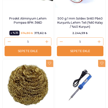
Proskit Aliminyum Lehim
500 g 1 mm Soldex Sn60 Pb40
Pompası 8PK-366D
Kurşunlu Lehim Teli (%60 Kalay
/ %40 Kurşun)
%35
574,80 ₺
373,62 ₺
2.244,59 ₺
SEPETE EKLE
SEPETE EKLE