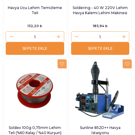
Havya Ucu Lehim Temizleme
Soldering - 40 W 220V Lehim
Teli
Havya Kalemi Lehim Makinesi
132,20 ₺
183,94 ₺
SEPETE EKLE
SEPETE EKLE
Soldex 100g 0,75mm Lehim
Sunline 852D++ Havya
Teli (%60 Kalay / %40 Kurşun)
İstasyonu