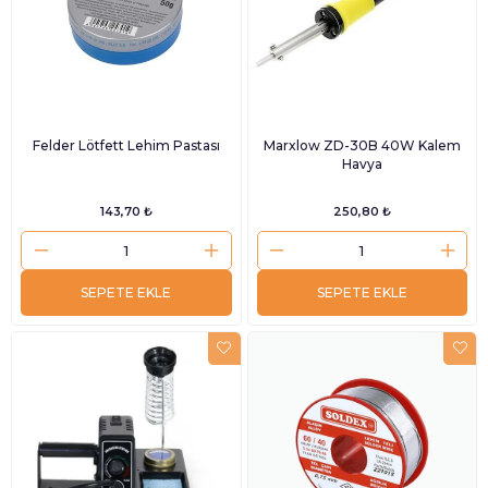
Felder Lötfett Lehim Pastası
Marxlow ZD-30B 40W Kalem
Havya
143,70 ₺
250,80 ₺
SEPETE EKLE
SEPETE EKLE