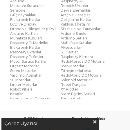
Arduino
Raspberry-Pi
nedenle kullanılan lehim sehpası, havyanın güvenli
Motor ve Sürücüler
Robotik Ürünler
Sensörler
Devre Elemanları
şekilde yerleştirilmesini sağlar ve çalışma alanında
Güç Kaynakları
Araç ve Gereçler
Elektronik Kartlar
Geliştirme Kartları
düzen oluşturur. Elektronik bağlantıların
LCD ve Display
Kablosuz İletişim
oluşturulmasında kullanılan lehim teli ise
Drone ve Bileşenler (FPV)
3D Yazıcı ve Tarayıcılar
Arduino Kartları
Arduino Shield
lehimleme işleminin temel malzemelerinden biridir.
Muhafaza Kutuları
Arduino Setleri
Isı ile eriyen bu tel, metal yüzeyler arasında
Raspberry Pi Modelleri
Muhafaza Kutuları
Elektronik Kartlar
Aksesuarlar
elektriksel iletkenlik sağlayan sağlam bir bağlantı
Raspbery Ekranlar
SD Kartlar
Raspberry Pi Setleri
Raspberry Kamera
oluşturur. Elektronikle yeni ilgilenmeye başlayan
Motor Sürücü Kartları
Redüktörsüz DC Motorlar
kullanıcılar veya hobi projeleriyle uğraşan kişiler için
Fırçasız Motorlar
Step Motorlar
Servo Motorlar
Titreşim Motorları
hazırlanan lehimleme seti ise farklı lehimleme
Yardımcı Aparatlar
Redüktörlü DC Motorlar
Su Motorları
Solenoid Motorlar
araçlarını bir arada sunarak pratik bir çözüm
Lineer Motorlar
Robot Parçaları
oluşturur.
Robot Kitleri
XY Plotter
Kitaplar
Stem Eğitim Setleri
Lehimleme malzemeleri, elektronik devrelerin
İvmeölçer ve Gyroscop
Ses ve Amfi
Su Seviye ve Yağmur
Parmak İzi Modülleri
güvenli ve doğru şekilde kurulmasını sağlayan
Sensörü
Çoklu Sensör Kartları (IMU)
Medikal
önemli ekipmanlardır. Bu ürünler sayesinde devre
Voltaj ve Akım
Titreşim
© 2024
robocombo.com
- Tüm hakları saklıdır.
elemanları sağlam biçimde birleştirilebilir ve
Basınç ve Kuvvet
Gaz
Çerez Uyarısı
Manyetik ve Hall Effect
Işık ve Renk
elektriksel bağlantılar uzun süre sorunsuz şekilde