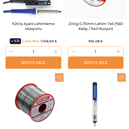
926 Isı Ayarlı Lehimleme
200g 0,75mm Lehim Teli (%60
İstasyonu
Kalay / %40 Kurşun)
%15
1.350,78 ₺
1.149,60 ₺
910,48 ₺
SEPETE EKLE
SEPETE EKLE