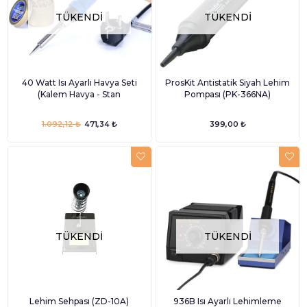
TÜKENDI
TÜKENDI
40 Watt Isı Ayarlı Havya Seti
ProsKit Antistatik Siyah Lehim
(Kalem Havya - Stan
Pompası (PK-366NA)
1.092,12 ₺
471,34 ₺
399,00 ₺
TÜKENDI
TÜKENDI
Lehim Sehpası (ZD-10A)
936B Isı Ayarlı Lehimleme