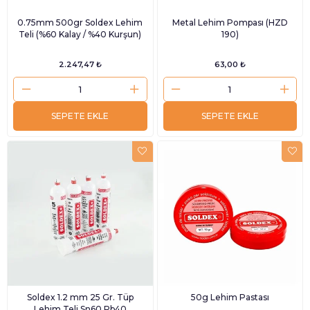
0.75mm 500gr Soldex Lehim
Metal Lehim Pompası (HZD
Teli (%60 Kalay / %40 Kurşun)
190)
2.247,47 ₺
63,00 ₺
SEPETE EKLE
SEPETE EKLE
Soldex 1.2 mm 25 Gr. Tüp
50g Lehim Pastası
Lehim Teli Sn60 Pb40