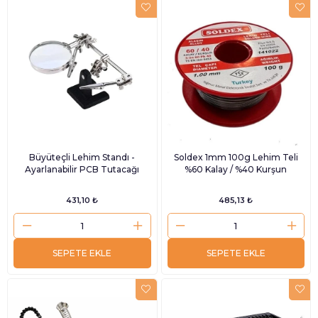
Büyüteçli Lehim Standı -
Soldex 1mm 100g Lehim Teli
Ayarlanabilir PCB Tutacağı
%60 Kalay / %40 Kurşun
431,10 ₺
485,13 ₺
SEPETE EKLE
SEPETE EKLE