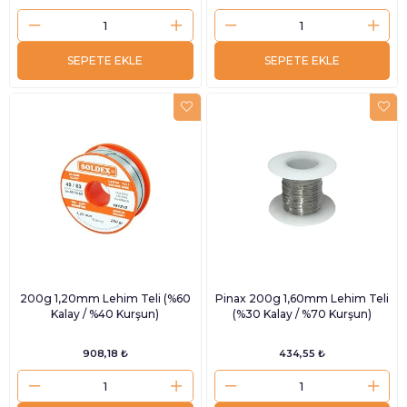
SEPETE EKLE
SEPETE EKLE
200g 1,20mm Lehim Teli (%60
Pinax 200g 1,60mm Lehim Teli
Kalay / %40 Kurşun)
(%30 Kalay / %70 Kurşun)
908,18 ₺
434,55 ₺