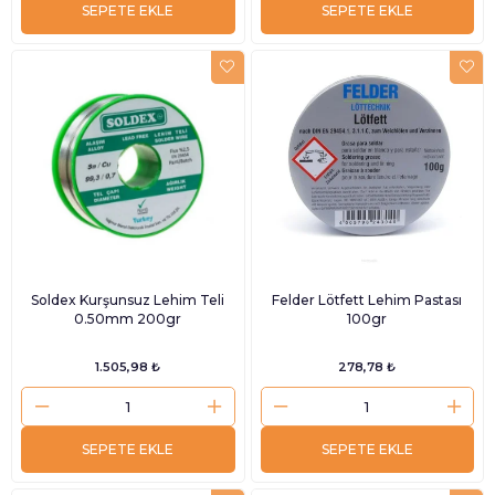
SEPETE EKLE
SEPETE EKLE
Soldex Kurşunsuz Lehim Teli
Felder Lötfett Lehim Pastası
0.50mm 200gr
100gr
1.505,98 ₺
278,78 ₺
SEPETE EKLE
SEPETE EKLE