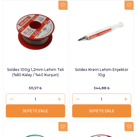
Soldex 100g 1,2mm Lehim Teli
Soldex Krem Lehim Enjektör
(%60 Kalay / %40 Kurşun)
10g
511,57 ₺
344,88 ₺
SEPETE EKLE
SEPETE EKLE