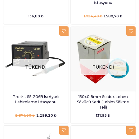
İstasyonu
136,80 ₺
1.724,40 ₺
1.580,70 ₺
TÜKENDI
TÜKENDI
Proskit SS-206B Isı Ayarlı
150x0.8mm Soldex Lehim
Lehimleme İstasyonu
Sökücü Şerit (Lehim Sökme
Teli)
2.874,00 ₺
2.299,20 ₺
137,95 ₺