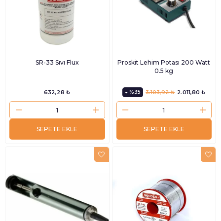
SR-33 Sıvı Flux
Proskit Lehim Potası 200 Watt
0.5 kg
632,28 ₺
%35
3.103,92 ₺
2.011,80 ₺
SEPETE EKLE
SEPETE EKLE