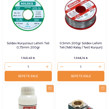
Soldex Kurşunsuz Lehim Teli
0.5mm 200gr Soldex Lehim
0,75mm 200gr
Teli (%60 Kalay / %40 Kurşun)
1.140,40 ₺
1.046,14 ₺
SEPETE EKLE
SEPETE EKLE