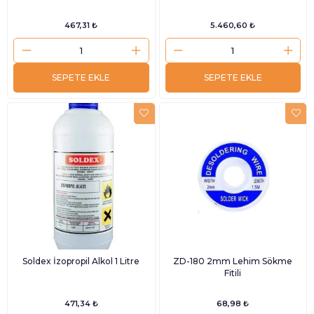
467,31 ₺
5.460,60 ₺
SEPETE EKLE
SEPETE EKLE
Soldex İzopropil Alkol 1 Litre
ZD-180 2mm Lehim Sökme
Fitili
471,34 ₺
68,98 ₺