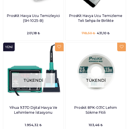
ProsKit Havya Ucu Temizleyici
ProsKit Havya Ucu Temizleme
(SH-1025-B)
Teli Sehpa ile Birlikte
201,18 ₺
718,50 ₺
431,10 ₺
YENI
ÜRÜN
TÜKENDI
TÜKENDI
Yihua 937D Dijital Havya Ve
Proskit 8PK-031C Lehim
Lehimleme İstasyonu
Sökme Fitili
1.954,32 ₺
103,46 ₺