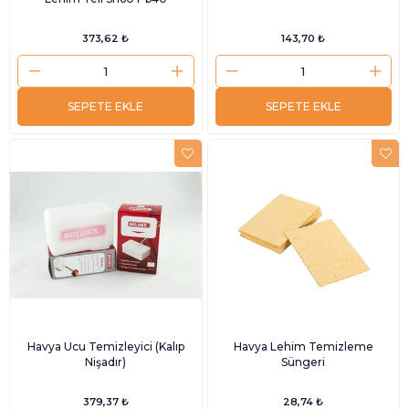
373,62 ₺
143,70 ₺
SEPETE EKLE
SEPETE EKLE
Havya Ucu Temizleyici (Kalıp
Havya Lehim Temizleme
Nişadır)
Süngeri
379,37 ₺
28,74 ₺