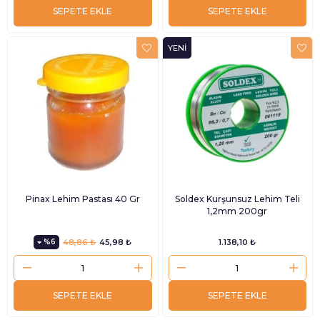
SEPETE EKLE
SEPETE EKLE
YENI
ÜRÜN
Pinax Lehim Pastası 40 Gr
Soldex Kurşunsuz Lehim Teli
1,2mm 200gr
%6
48,86 ₺
45,98 ₺
1.138,10 ₺
SEPETE EKLE
SEPETE EKLE