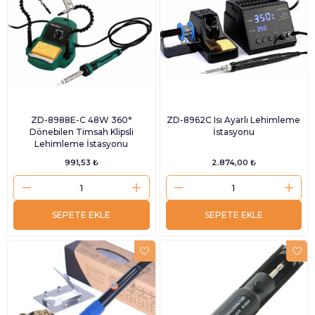
ZD-8988E-C 48W 360°
ZD-8962C Isı Ayarlı Lehimleme
Dönebilen Timsah Klipsli
İstasyonu
Lehimleme İstasyonu
991,53 ₺
2.874,00 ₺
SEPETE EKLE
SEPETE EKLE