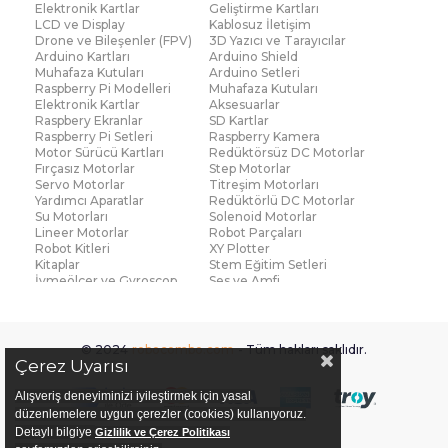
Elektronik Kartlar
Geliştirme Kartları
LCD ve Display
Kablosuz İletişim
Drone ve Bileşenler (FPV)
3D Yazıcı ve Tarayıcılar
Arduino Kartları
Arduino Shield
Muhafaza Kutuları
Arduino Setleri
Raspberry Pi Modelleri
Muhafaza Kutuları
Elektronik Kartlar
Aksesuarlar
Raspbery Ekranlar
SD Kartlar
Raspberry Pi Setleri
Raspberry Kamera
Motor Sürücü Kartları
Redüktörsüz DC Motorlar
Fırçasız Motorlar
Step Motorlar
Servo Motorlar
Titreşim Motorları
Yardımcı Aparatlar
Redüktörlü DC Motorlar
Su Motorları
Solenoid Motorlar
Lineer Motorlar
Robot Parçaları
Robot Kitleri
XY Plotter
Kitaplar
Stem Eğitim Setleri
İvmeölçer ve Gyroscop
Ses ve Amfi
Su Seviye ve Yağmur
Parmak İzi Modülleri
Sensörü
Çoklu Sensör Kartları (IMU)
Medikal
Voltaj ve Akım
Titreşim
© 2024
robocombo.com
- Tüm hakları saklıdır.
Basınç ve Kuvvet
Gaz
Çerez Uyarısı
Manyetik ve Hall Effect
Işık ve Renk
Mesafe, Çizgi ve Hareket
Sıcaklık ve Nem
Alışveriş deneyiminizi iyileştirmek için yasal
Ateş Algılayıcı
Ağırlık
düzenlemelere uygun çerezler (cookies) kullanıyoruz.
Diğer Sensörler
Sigortalar
Detaylı bilgiye
Gizlilik ve Çerez Politikası
PCB Levha ve Bakır
Fan ve Soğutucular