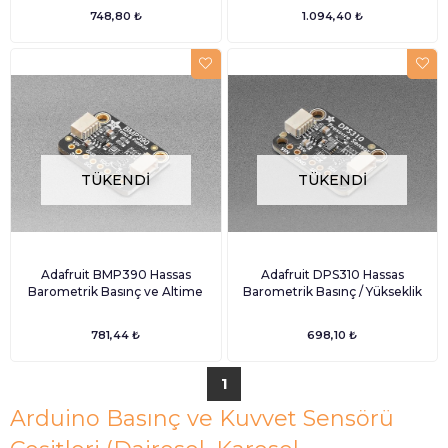
748,80 ₺
1.094,40 ₺
TÜKENDI
TÜKENDI
Adafruit BMP390 Hassas
Adafruit DPS310 Hassas
Barometrik Basınç ve Altime
Barometrik Basınç / Yükseklik
781,44 ₺
698,10 ₺
1
Arduino Basınç ve Kuvvet Sensörü