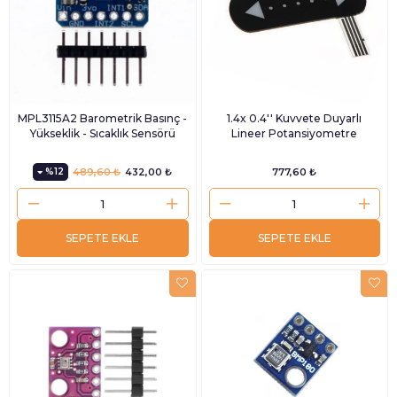
MPL3115A2 Barometrik Basınç -
1.4x 0.4'' Kuvvete Duyarlı
Yükseklik - Sıcaklık Sensörü
Lineer Potansiyometre
%12
489,60 ₺
432,00 ₺
777,60 ₺
SEPETE EKLE
SEPETE EKLE