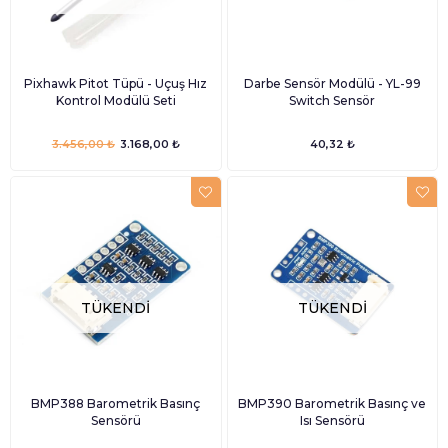
Pixhawk Pitot Tüpü - Uçuş Hız
Darbe Sensör Modülü - YL-99
Kontrol Modülü Seti
Switch Sensör
3.456,00 ₺
3.168,00 ₺
40,32 ₺
TÜKENDI
TÜKENDI
BMP388 Barometrik Basınç
BMP390 Barometrik Basınç ve
Sensörü
Isı Sensörü