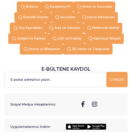
Arduino
Raspberry Pi
Motor ve Sürücüler
Robotik Ürünler
Sensörler
Devre Elemanları
Güç Kaynakları
Araç ve Gereçler
Elektronik Kartlar
Geliştirme Kartları
LCD ve Display
Kablosuz İletişim
Drone ve Bileşenler
3D Yazıcı ve Tarayıcılar
E-BÜLTENE KAYDOL
GÖNDER
Sosyal Medya Hesaplarımız
Uygulamalarımızı İndirin