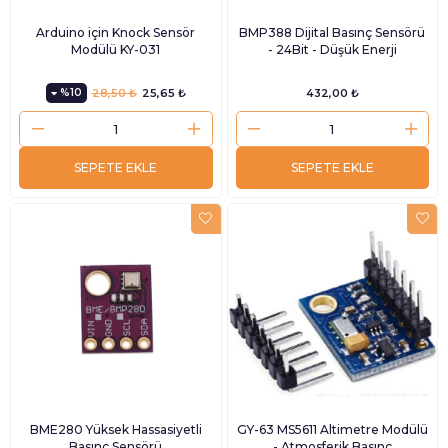
Arduino için Knock Sensör
BMP388 Dijital Basınç Sensörü
Modülü KY-031
- 24Bit - Düşük Enerji
%10
28,50 ₺
25,65 ₺
432,00 ₺
SEPETE EKLE
SEPETE EKLE
BME280 Yüksek Hassasiyetli
GY-63 MS5611 Altimetre Modülü
Basınç Sensörü
- Atmosferik Basınç