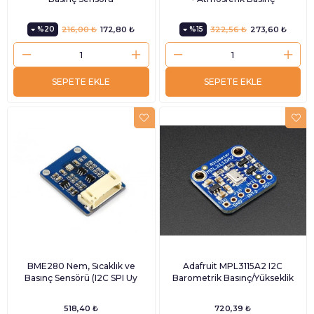
%20
216,00 ₺
172,80 ₺
%15
322,56 ₺
273,60 ₺
SEPETE EKLE
SEPETE EKLE
BME280 Nem, Sıcaklık ve
Adafruit MPL3115A2 I2C
Basınç Sensörü (I2C SPI Uy
Barometrik Basınç/Yükseklik
518,40 ₺
720,39 ₺