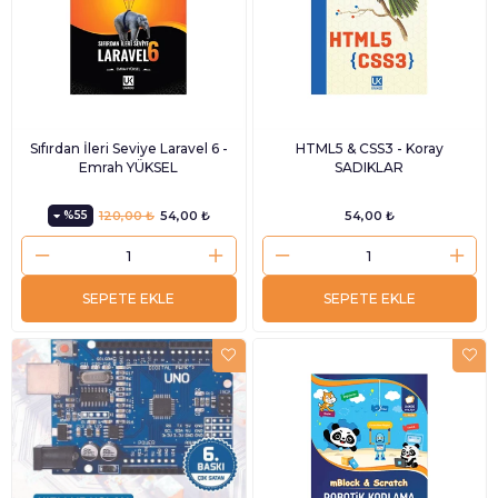
Sıfırdan İleri Seviye Laravel 6 -
HTML5 & CSS3 - Koray
Emrah YÜKSEL
SADIKLAR
%55
120,00 ₺
54,00 ₺
54,00 ₺
SEPETE EKLE
SEPETE EKLE