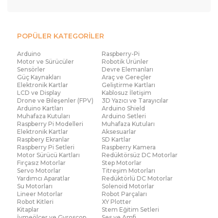
kullanıcılar, kitaplar sayesinde sensör entegrasyonu ve
veri işleme gibi konularda derinleşir. Daha güçlü çekiş
ve kontrol gerektiren sistemlerde kullanılan arduino
POPÜLER KATEGORİLER
4wd araç kiti, kitaplarda anlatılan mekanik uyum ve
güç dağılımı bilgileriyle daha verimli hale gelir. Temel
Arduino
Raspberry-Pi
Motor ve Sürücüler
Robotik Ürünler
ve orta seviye projelerde ise arduino robot kiti, kitap
Sensörler
Devre Elemanları
Güç Kaynakları
Araç ve Gereçler
setlerinin sunduğu örneklerle çok yönlü bir öğrenme
Elektronik Kartlar
Geliştirme Kartları
aracına dönüşür.
LCD ve Display
Kablosuz İletişim
Drone ve Bileşenler (FPV)
3D Yazıcı ve Tarayıcılar
Arduino Kartları
Arduino Shield
Robot yapımında kitap setlerinin işlevi, yalnızca bilgi
Muhafaza Kutuları
Arduino Setleri
aktarmakla sınırlı değildir. Bu setler, kullanıcıya
Raspberry Pi Modelleri
Muhafaza Kutuları
Elektronik Kartlar
Aksesuarlar
planlama, analiz ve problem çözme alışkanlığı
Raspbery Ekranlar
SD Kartlar
Raspberry Pi Setleri
Raspberry Kamera
kazandırır. Projelerin neden çalıştığını veya neden
Motor Sürücü Kartları
Redüktörsüz DC Motorlar
başarısız olduğunu anlamak, kitapların sağladığı teorik
Fırçasız Motorlar
Step Motorlar
Servo Motorlar
Titreşim Motorları
destekle mümkün olur. Böylece robotik çalışmalar
Yardımcı Aparatlar
Redüktörlü DC Motorlar
rastgele değil, bilinçli bir süreç haline gelir.
Su Motorları
Solenoid Motorlar
Lineer Motorlar
Robot Parçaları
Robot Kitleri
XY Plotter
Robotik dünyasında doğru kaynaklara ulaşmak kadar,
Kitaplar
Stem Eğitim Setleri
bu kaynakları güvenilir bir yerden temin etmek de
İvmeölçer ve Gyroscop
Ses ve Amfi