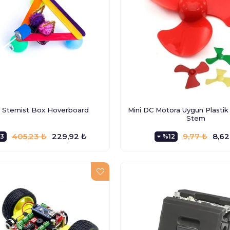
Stemist Box Hoverboard
Mini DC Motora Uygun Plastik
Stem
405,23 ₺
229,92 ₺
9,77 ₺
8,62
3
%12