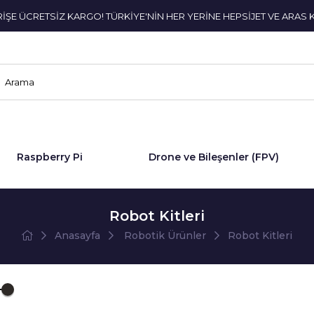
ERİŞE ÜCRETSİZ KARGO! TÜRKİYE'NİN HER YERİNE HEPSİJET VE ARAS 
Raspberry Pi
Drone ve Bileşenler (FPV)
Robot Kitleri
Anasayfa
Robotik Ürünler
Robot Kitleri