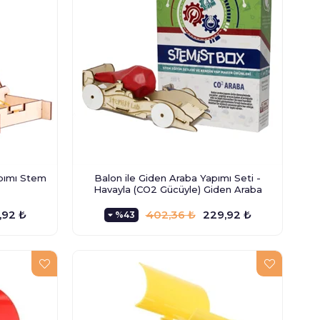
apımı Stem
Balon ile Giden Araba Yapımı Seti -
Havayla (CO2 Gücüyle) Giden Araba
,92 ₺
402,36 ₺
229,92 ₺
%43