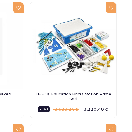
Paketi
LEGO® Education BricQ Motion Prime
Seti
13.680,24 ₺
13.220,40 ₺
%3