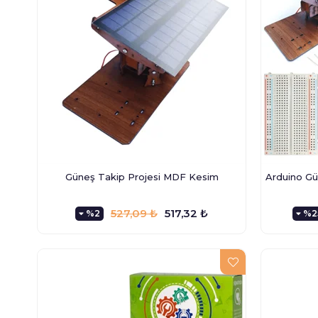
Güneş Takip Projesi MDF Kesim
Arduino Gü
527,09 ₺
517,32 ₺
%2
%2