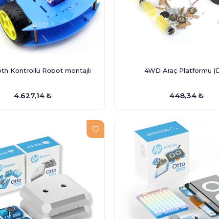
th Kontrollü Robot montajlı
4WD Araç Platformu (D
4.627,14 ₺
448,34 ₺