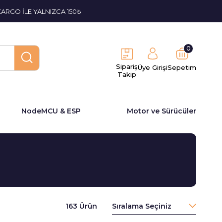
KARGO İLE YALNIZCA 150₺
0
Sipariş
Üye Girişi
Sepetim
Takip
NodeMCU & ESP
Motor ve Sürücüler
163 Ürün