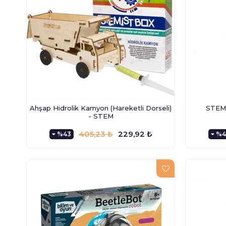
Ahşap Hidrolik Kamyon (Hareketli Dorseli)
STEM 
- STEM
405,23 ₺
229,92 ₺
%43
%4