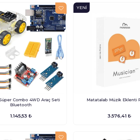
YENI
ÜRÜN
 Süper Combo 4WD Araç Seti
Matatalab Müzik Eklenti 
Bluetooth
1.145,53 ₺
3.576,41 ₺