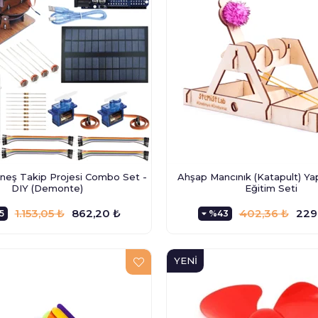
neş Takip Projesi Combo Set -
Ahşap Mancınık (Katapult) Y
DIY (Demonte)
Eğitim Seti
1.153,05 ₺
862,20 ₺
402,36 ₺
229
5
%43
YENI
ÜRÜN