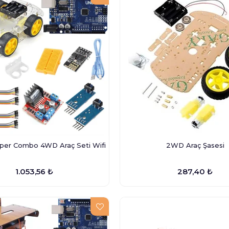
per Combo 4WD Araç Seti Wifi
2WD Araç Şasesi
1.053,56 ₺
287,40 ₺