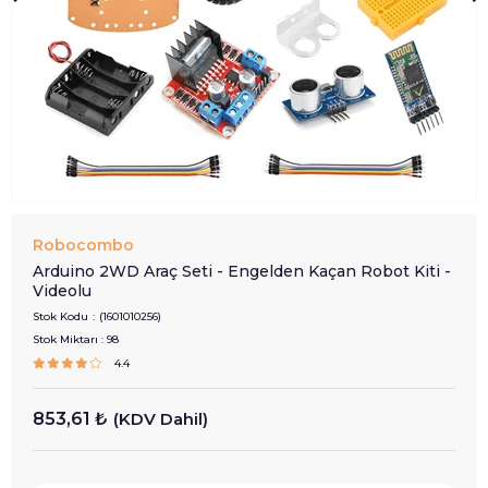
Robocombo
Arduino 2WD Araç Seti - Engelden Kaçan Robot Kiti -
Videolu
Stok Kodu
(1601010256)
Stok Miktarı
:
98
4.4
853,61 ₺
(KDV Dahil)