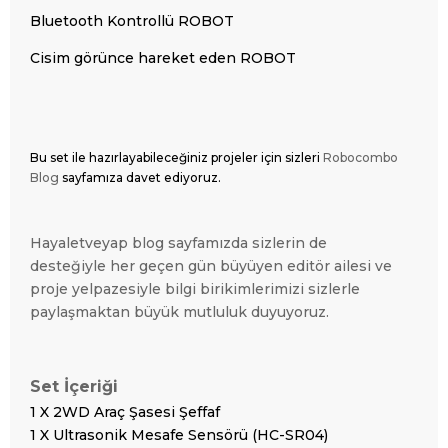
Bluetooth Kontrollü ROBOT
Cisim görünce hareket eden ROBOT
Bu set ile hazırlayabileceğiniz projeler için
sizleri
Robocombo
Blog
sayfamıza davet ediyoruz.
Hayaletveyap blog sayfamızda sizlerin de
desteğiyle
her geçen gün
büyüyen editör ailesi ve
proje yelpazesiyle bilgi birikimlerimizi sizlerle
paylaşmaktan büyük mutluluk duyuyoruz.
Set İçeriği
1 X 2WD Araç Şasesi Şeffaf
1 X Ultrasonik Mesafe Sensörü (HC-SR04)