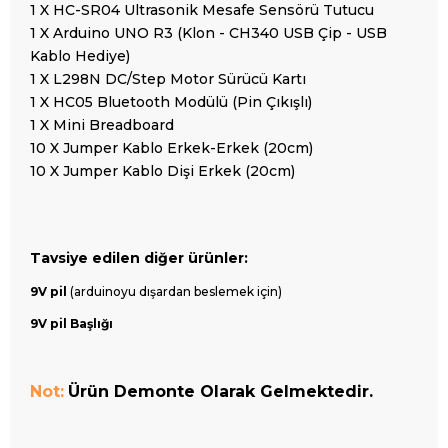
1 X HC-SR04 Ultrasonik Mesafe Sensörü Tutucu
1 X Arduino UNO R3 (Klon - CH340 USB Çip - USB
Kablo Hediye)
1 X L298N DC/Step Motor Sürücü Kartı
1 X HC05 Bluetooth Modülü (Pin Çıkışlı)
1 X Mini Breadboard
10 X Jumper Kablo Erkek-Erkek (20cm)
10 X Jumper Kablo Dişi Erkek (20cm)
Tavsiye
edilen
diğer ürünler:
9V pil
(arduinoyu dışardan beslemek için)
9V pil Başlığı
Not:
Ürün Demonte Olarak Gelmektedir.