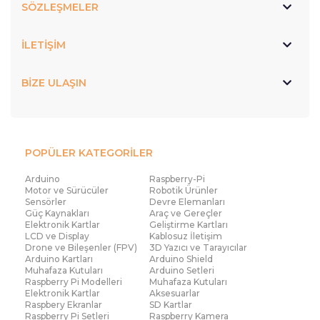
SÖZLEŞMELER
İLETİŞİM
BİZE ULAŞIN
POPÜLER KATEGORİLER
Arduino
Raspberry-Pi
Motor ve Sürücüler
Robotik Ürünler
Sensörler
Devre Elemanları
Güç Kaynakları
Araç ve Gereçler
Elektronik Kartlar
Geliştirme Kartları
LCD ve Display
Kablosuz İletişim
Drone ve Bileşenler (FPV)
3D Yazıcı ve Tarayıcılar
Arduino Kartları
Arduino Shield
Muhafaza Kutuları
Arduino Setleri
Raspberry Pi Modelleri
Muhafaza Kutuları
Elektronik Kartlar
Aksesuarlar
Raspbery Ekranlar
SD Kartlar
Raspberry Pi Setleri
Raspberry Kamera