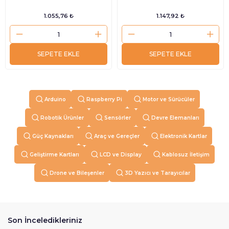
1.055,76 ₺
1.147,92 ₺
SEPETE EKLE
SEPETE EKLE
Arduino
Raspberry Pi
Motor ve Sürücüler
Robotik Ürünler
Sensörler
Devre Elemanları
Güç Kaynakları
Araç ve Gereçler
Elektronik Kartlar
Geliştirme Kartları
LCD ve Display
Kablosuz İletişim
Drone ve Bileşenler
3D Yazıcı ve Tarayıcılar
Son İnceledikleriniz