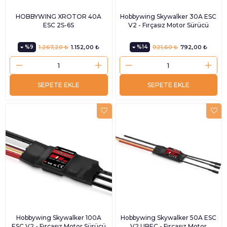
HOBBYWING XROTOR 40A
Hobbywing Skywalker 30A ESC
ESC 2S-6S
V2 - Fırçasız Motor Sürücü
%9
1.267,20 ₺
1.152,00 ₺
%14
921,60 ₺
792,00 ₺
SEPETE EKLE
SEPETE EKLE
Hobbywing Skywalker 100A
Hobbywing Skywalker 50A ESC
ESC V2 - Fırçasız Motor Sürücü
V2 UBEC - Fırçasız Motor