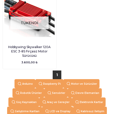
TÜKENDI
Hobbywing Skywalker 120A
ESC 3-8S Fırçasız Motor
Sürücüsü
3.600,00 ₺
1
Arduino
Raspberry Pi
Motor ve Sürücüler
Robotik Ürünler
Sensörler
Devre Elemanları
Güç Kaynakları
Araç ve Gereçler
Elektronik Kartlar
Geliştirme Kartları
LCD ve Display
Kablosuz İletişim