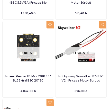
(BEC 5.5V/5A) Fırçasız Mo
Motor Sürücü
1.958,40 ₺
518,40 ₺
TÜKENDI
TÜKENDI
Foxeer Reaper F4 Mini 128K 45A
Hobbywing Skywalker 12A ESC
BL32 4in1 ESC 20*20
V2 - Fırçasız Motor Sürücü
4.032,00 ₺
676,80 ₺