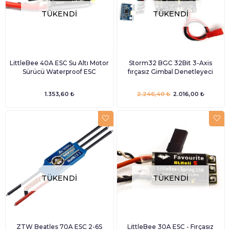
TÜKENDI
TÜKENDI
LittleBee 40A ESC Su Altı Motor
Storm32 BGC 32Bit 3-Axis
Sürücü Waterproof ESC
fırçasız Gimbal Denetleyeci
1.353,60 ₺
2.246,40 ₺
2.016,00 ₺
TÜKENDI
TÜKENDI
ZTW Beatles 70A ESC 2-6S
LittleBee 30A ESC - Fırçasız