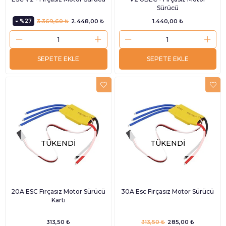
Sürücü
%27
3.369,60 ₺
2.448,00 ₺
1.440,00 ₺
SEPETE EKLE
SEPETE EKLE
TÜKENDI
TÜKENDI
20A ESC Fırçasız Motor Sürücü
30A Esc Fırçasız Motor Sürücü
Kartı
313,50 ₺
313,50 ₺
285,00 ₺