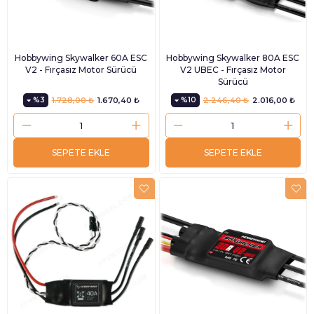
Hobbywing Skywalker 60A ESC
Hobbywing Skywalker 80A ESC
V2 - Fırçasız Motor Sürücü
V2 UBEC - Fırçasız Motor
Sürücü
%3
1.728,00 ₺
1.670,40 ₺
%10
2.246,40 ₺
2.016,00 ₺
SEPETE EKLE
SEPETE EKLE