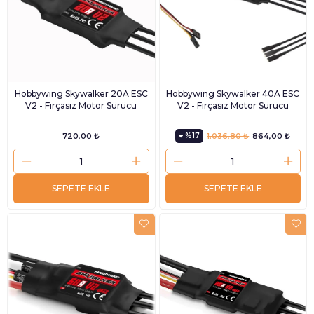
Hobbywing Skywalker 20A ESC
Hobbywing Skywalker 40A ESC
V2 - Fırçasız Motor Sürücü
V2 - Fırçasız Motor Sürücü
720,00 ₺
%17
1.036,80 ₺
864,00 ₺
SEPETE EKLE
SEPETE EKLE