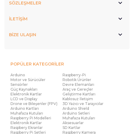
SÖZLEŞMELER
İLETİŞİM
BİZE ULAŞIN
POPÜLER KATEGORİLER
Arduino
Raspberry-Pi
Motor ve Sürücüler
Robotik Ürünler
Sensörler
Devre Elemanları
Güç Kaynakları
Araç ve Gereçler
Elektronik Kartlar
Geliştirme Kartları
LCD ve Display
Kablosuz İletişim
Drone ve Bileşenler (FPV)
3D Yazıcı ve Tarayıcılar
Arduino Kartları
Arduino Shield
Muhafaza Kutuları
Arduino Setleri
Raspberry Pi Modelleri
Muhafaza Kutuları
Elektronik Kartlar
Aksesuarlar
Raspbery Ekranlar
SD Kartlar
Raspberry Pi Setleri
Raspberry Kamera