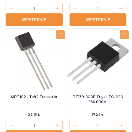
SEPETE EKLE
SEPETE EKLE
MPF 102 - To92 Transistör
BT139-800E Triyak TO-220
16A 800V
22,13 ₺
17,24 ₺