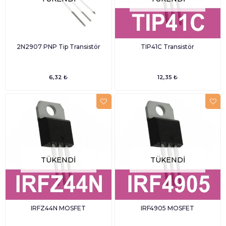
2N2907 PNP Tip Transistör
TIP41C Transistör
6,32 ₺
12,35 ₺
TÜKENDI
TÜKENDI
IRFZ44N MOSFET
IRF4905 MOSFET