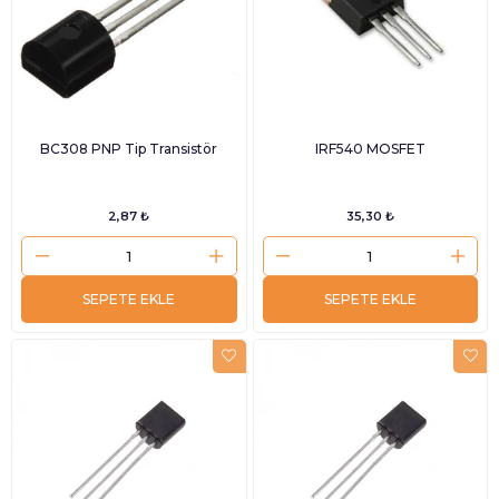
BC308 PNP Tip Transistör
IRF540 MOSFET
2,87 ₺
35,30 ₺
SEPETE EKLE
SEPETE EKLE