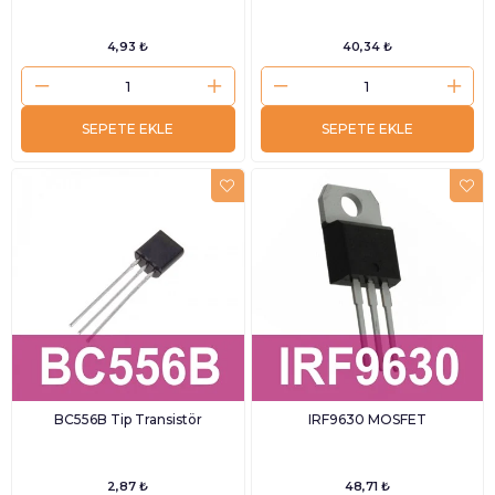
4,93 ₺
40,34 ₺
SEPETE EKLE
SEPETE EKLE
BC556B Tip Transistör
IRF9630 MOSFET
2,87 ₺
48,71 ₺