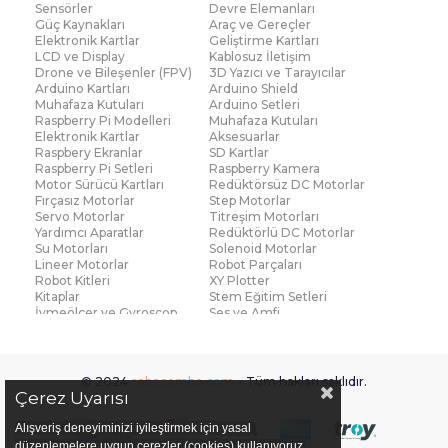
Sensörler
Devre Elemanları
Devre elemanları arasında önemli bir yere sahip diğer
Güç Kaynakları
Araç ve Gereçler
Elektronik Kartlar
Geliştirme Kartları
bir yapı olan
pnp transistör
, akımın tersi yönde kontrol
LCD ve Display
Kablosuz İletişim
Drone ve Bileşenler (FPV)
3D Yazıcı ve Tarayıcılar
edildiği devrelerde kullanılır. Bu transistör modeli
Arduino Kartları
Arduino Shield
özellikle analog elektronik projelerinde sıkça görülür
Muhafaza Kutuları
Arduino Setleri
Raspberry Pi Modelleri
Muhafaza Kutuları
ve Robocombo tarafından çeşitli markalarla satışa
Elektronik Kartlar
Aksesuarlar
sunulur. Yüksek güçlü uygulamalar için ise
Raspbery Ekranlar
SD Kartlar
ırf3205
Raspberry Pi Setleri
Raspberry Kamera
modeli tercih edilen seçeneklerden biridir.
Motor Sürücü Kartları
Redüktörsüz DC Motorlar
Fırçasız Motorlar
Step Motorlar
Küçük sinyal devrelerinde oldukça yaygın görülen
Servo Motorlar
Titreşim Motorları
Yardımcı Aparatlar
Redüktörlü DC Motorlar
bc547 transistör
, kompakt boyutu ve stabil çalışma
Su Motorları
Solenoid Motorlar
Lineer Motorlar
Robot Parçaları
karakteri ile bilinir. Bu model, düşük akım kontrolü
Robot Kitleri
XY Plotter
gerektiren devrelerde kullanıcılara büyük kolaylık
Kitaplar
Stem Eğitim Setleri
İvmeölçer ve Gyroscop
Ses ve Amfi
sağlar. Benzer işlevdeki
bc237 transistör
ise farklı
Su Seviye ve Yağmur
Parmak İzi Modülleri
Sensörü
tasarımlara uygun olarak Robocombo’da geniş stokla
Çoklu Sensör Kartları (IMU)
Medikal
müşterilere ulaştırılmaktadır.
Voltaj ve Akım
Titreşim
© 2024
robocombo.com
- Tüm hakları saklıdır.
Basınç ve Kuvvet
Gaz
Çerez Uyarısı
Düşük gerilimli MOSFET tasarımlarında en çok tercih
Manyetik ve Hall Effect
Işık ve Renk
Mesafe, Çizgi ve Hareket
Sıcaklık ve Nem
Alışveriş deneyiminizi iyileştirmek için yasal
edilen modellerden biri olan
2n7002
, hızlı anahtarlama
Ateş Algılayıcı
Ağırlık
düzenlemelere uygun çerezler (cookies) kullanıyoruz.