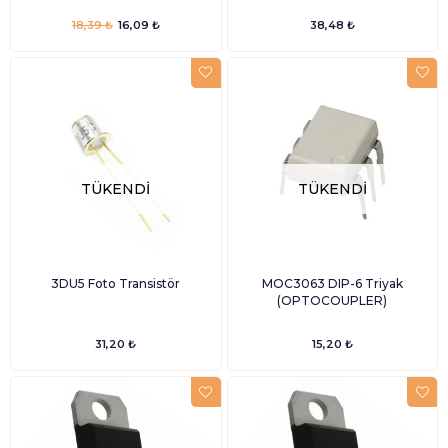
18,39 ₺
16,09 ₺
38,48 ₺
TÜKENDI
TÜKENDI
3DU5 Foto Transistör
MOC3063 DIP-6 Triyak
(OPTOCOUPLER)
31,20 ₺
15,20 ₺