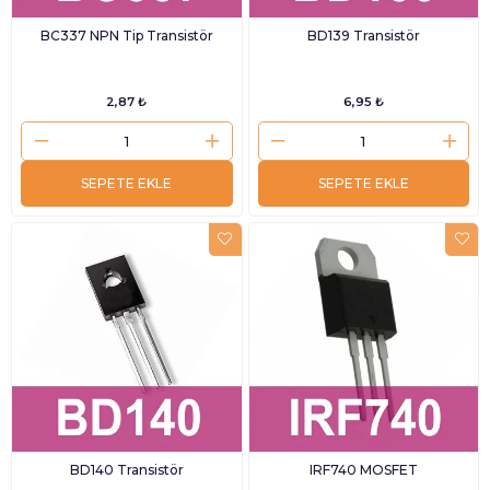
BC337 NPN Tip Transistör
BD139 Transistör
2,87 ₺
6,95 ₺
SEPETE EKLE
SEPETE EKLE
BD140 Transistör
IRF740 MOSFET