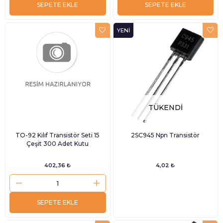
SEPETE EKLE
SEPETE EKLE
YENI
ÜRÜN
TÜKENDI
TO-92 Kılıf Transistör Seti 15
2SC945 Npn Transistör
Çeşit 300 Adet Kutu
402,36 ₺
4,02 ₺
SEPETE EKLE