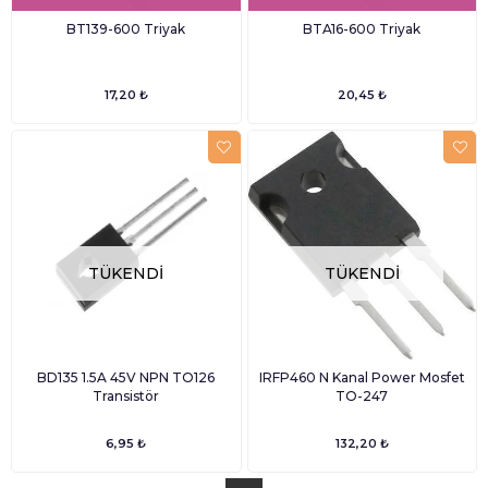
BT139-600 Triyak
BTA16-600 Triyak
17,20 ₺
20,45 ₺
TÜKENDI
TÜKENDI
BD135 1.5A 45V NPN TO126
IRFP460 N Kanal Power Mosfet
Transistör
TO-247
6,95 ₺
132,20 ₺