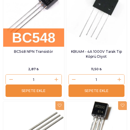
BC548 NPN Transistör
KBU4M - 4A 1000V Tarak Tip
Köprü Diyot
2,87 ₺
11,50 ₺
SEPETE EKLE
SEPETE EKLE