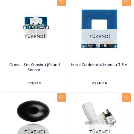
TÜKENDI
TÜKENDI
Grove - Ses Sensörü (Sound
Metal Dedektörü Modülü 3-5 V
Sensor)
179,77 ₺
277,00 ₺
TÜKENDI
TÜKENDI