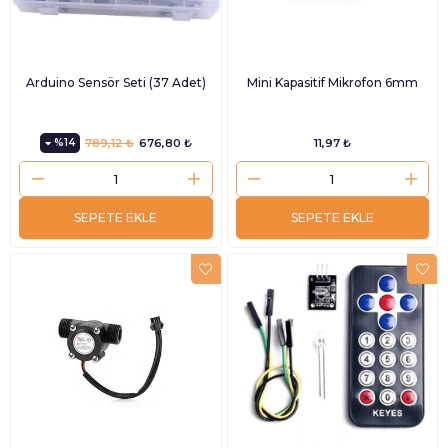
Arduino Sensör Seti (37 Adet)
Mini Kapasitif Mikrofon 6mm
%14
789,12 ₺
676,80 ₺
11,97 ₺
SEPETE EKLE
SEPETE EKLE