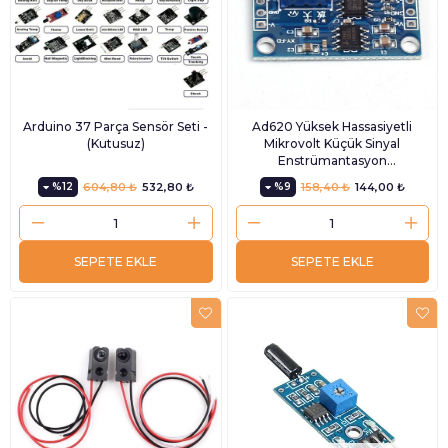
Arduino 37 Parça Sensör Seti -
Ad620 Yüksek Hassasiyetli
(Kutusuz)
Mikrovolt Küçük Sinyal
Enstrümantasyon
Amplifikatörü Modülü
%12
604,80 ₺
532,80 ₺
%9
158,40 ₺
144,00 ₺
SEPETE EKLE
SEPETE EKLE