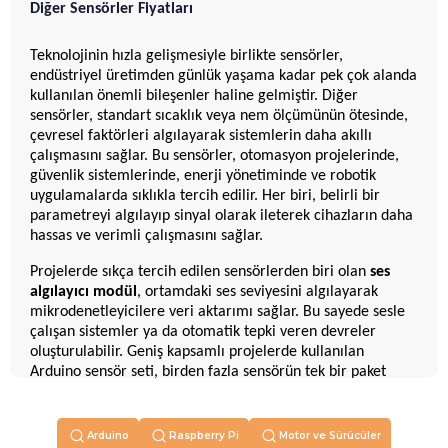
Diğer Sensörler Fiyatları
Teknolojinin hızla gelişmesiyle birlikte sensörler,
endüstriyel üretimden günlük yaşama kadar pek çok alanda
kullanılan önemli bileşenler haline gelmiştir. Diğer
sensörler, standart sıcaklık veya nem ölçümünün ötesinde,
çevresel faktörleri algılayarak sistemlerin daha akıllı
çalışmasını sağlar. Bu sensörler, otomasyon projelerinde,
güvenlik sistemlerinde, enerji yönetiminde ve robotik
uygulamalarda sıklıkla tercih edilir. Her biri, belirli bir
parametreyi algılayıp sinyal olarak ileterek cihazların daha
hassas ve verimli çalışmasını sağlar.
Projelerde sıkça tercih edilen sensörlerden biri olan
ses
algılayıcı modül
, ortamdaki ses seviyesini algılayarak
mikrodenetleyicilere veri aktarımı sağlar. Bu sayede sesle
çalışan sistemler ya da otomatik tepki veren devreler
oluşturulabilir. Geniş kapsamlı projelerde kullanılan
Arduino sensör seti, birden fazla sensörün tek bir paket
içinde sunulmasıyla kullanıcıya kolaylık sağlar ve deneysel
çalışmalarda büyük avantaj yaratır.
Arduino
Raspberry Pi
Motor ve Sürücüler
Ortamdan ses toplayarak kayıt veya analiz yapılmasını