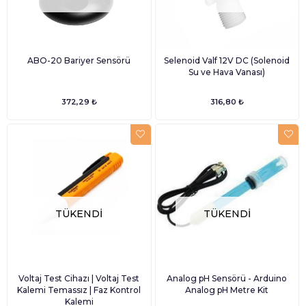
ABO-20 Bariyer Sensörü
Selenoid Valf 12V DC (Solenoid
Su ve Hava Vanası)
372,29 ₺
316,80 ₺
TÜKENDI
TÜKENDI
Voltaj Test Cihazı | Voltaj Test
Analog pH Sensörü - Arduino
Kalemi Temassız | Faz Kontrol
Analog pH Metre Kit
Kalemi