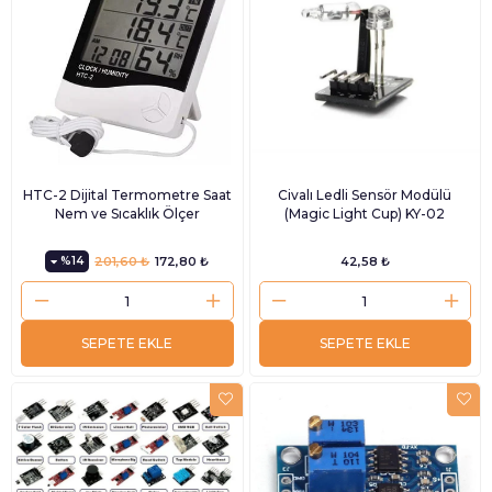
HTC-2 Dijital Termometre Saat
Civalı Ledli Sensör Modülü
Nem ve Sıcaklık Ölçer
(Magic Light Cup) KY-02
%14
201,60 ₺
172,80 ₺
42,58 ₺
SEPETE EKLE
SEPETE EKLE