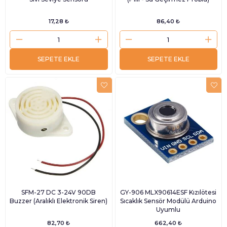
17,28 ₺
86,40 ₺
SEPETE EKLE
SEPETE EKLE
SFM-27 DC 3-24V 90DB
GY-906 MLX90614ESF Kızılötesi
Buzzer (Aralıklı Elektronik Siren)
Sıcaklık Sensör Modülü Arduino
Uyumlu
82,70 ₺
662,40 ₺