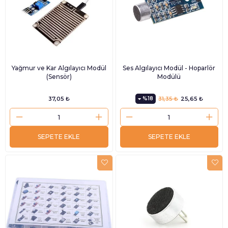
Yağmur ve Kar Algılayıcı Modül
Ses Algılayıcı Modül - Hoparlör
(Sensör)
Modülü
37,05 ₺
%18
31,35 ₺
25,65 ₺
SEPETE EKLE
SEPETE EKLE