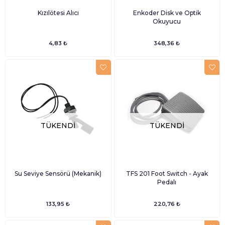
Kızılötesi Alıcı
Enkoder Disk ve Optik
Okuyucu
4,83 ₺
348,36 ₺
TÜKENDI
TÜKENDI
Su Seviye Sensörü (Mekanik)
TFS 201 Foot Switch - Ayak
Pedalı
133,95 ₺
220,76 ₺