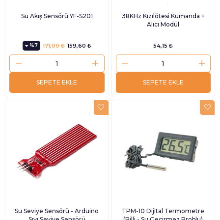
Su Akış Sensörü YF-S201
38KHz Kızılötesi Kumanda +
Alıcı Modül
%7
171,00 ₺
159,60 ₺
54,15 ₺
SEPETE EKLE
SEPETE EKLE
Su Seviye Sensörü - Arduino
TPM-10 Dijital Termometre
Sıvı Seviye Sensörü
(Pilli - Su Geçirmez Problu)