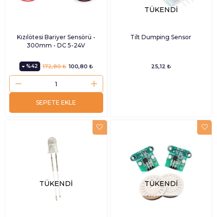
TÜKENDI
Kızılötesi Bariyer Sensörü -
Tilt Dumping Sensor
300mm - DC 5-24V
%42
172,80 ₺
100,80 ₺
25,12 ₺
SEPETE EKLE
TÜKENDI
TÜKENDI