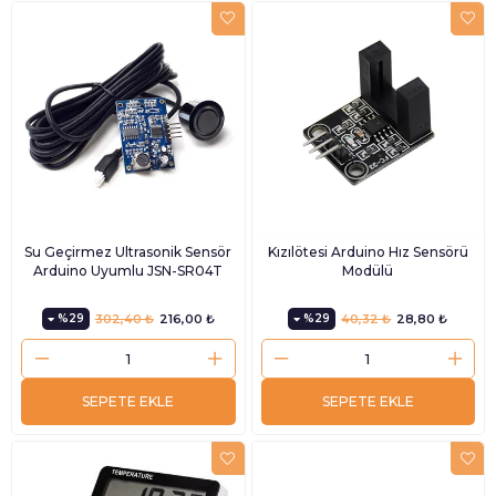
Su Geçirmez Ultrasonik Sensör
Kızılötesi Arduino Hız Sensörü
Arduino Uyumlu JSN-SR04T
Modülü
%29
302,40 ₺
216,00 ₺
%29
40,32 ₺
28,80 ₺
SEPETE EKLE
SEPETE EKLE