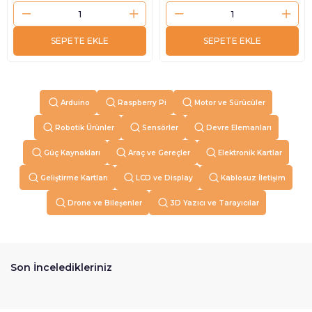
SEPETE EKLE
SEPETE EKLE
Arduino
Raspberry Pi
Motor ve Sürücüler
Robotik Ürünler
Sensörler
Devre Elemanları
Güç Kaynakları
Araç ve Gereçler
Elektronik Kartlar
Geliştirme Kartları
LCD ve Display
Kablosuz İletişim
Drone ve Bileşenler
3D Yazıcı ve Tarayıcılar
Son İnceledikleriniz