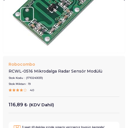
Robocombo
RCWL-0516 Mikrodalga Radar Sensör Modülü
Stok Kodu
(1710240031)
Stok Miktarı
:
19
4.0
116,89 ₺
(KDV Dahil)
3
saat
49
dakika içinde sipariş verirseniz
bugün
kargoda!