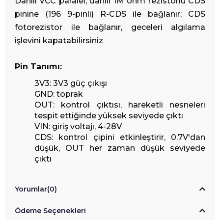
Dahili VCC paralel, dahili 1M ohm rezistörlü CDS
pinine (196 9-pinli) R-CDS ile bağlanır; CDS
fotorezistor ile bağlanır, geceleri algılama
işlevini kapatabilirsiniz
Pin Tanımı:
3V3: 3V3 güç çıkışı
GND: toprak
OUT: kontrol çıktısı, hareketli nesneleri
tespit ettiğinde yüksek seviyede çıktı
VIN: giriş voltajı, 4-28V
CDS: kontrol çipini etkinleştirir, 0.7V'dan
düşük, OUT her zaman düşük seviyede
çıktı
Yorumlar
(0)
Ödeme Seçenekleri