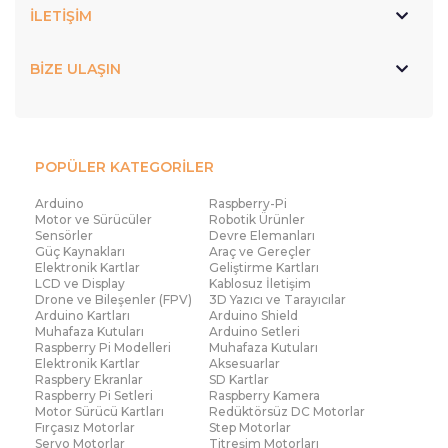
İLETİŞİM
BİZE ULAŞIN
POPÜLER KATEGORİLER
Arduino
Raspberry-Pi
Motor ve Sürücüler
Robotik Ürünler
Sensörler
Devre Elemanları
Güç Kaynakları
Araç ve Gereçler
Elektronik Kartlar
Geliştirme Kartları
LCD ve Display
Kablosuz İletişim
Drone ve Bileşenler (FPV)
3D Yazıcı ve Tarayıcılar
Arduino Kartları
Arduino Shield
Muhafaza Kutuları
Arduino Setleri
Raspberry Pi Modelleri
Muhafaza Kutuları
Elektronik Kartlar
Aksesuarlar
Raspbery Ekranlar
SD Kartlar
Raspberry Pi Setleri
Raspberry Kamera
Motor Sürücü Kartları
Redüktörsüz DC Motorlar
Fırçasız Motorlar
Step Motorlar
Servo Motorlar
Titreşim Motorları