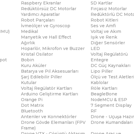
Raspbery Ekranlar
SD Kartlar
Redüktörsüz DC Motorlar
Fırçasız Motorlar
Yardımcı Aparatlar
Redüktörlü DC Moto
Robot Parçaları
Robot Kitleri
İvmeölçer ve Gyroscop
Ses ve Amfi
(IMU)
Medikal
Voltaj ve Akım
Manyetik ve Hall Effect
Işık ve Renk
Ağırlık
Diğer Sensörler
Hoparlör, Mikrofon ve Buzzer
LED
Kristal Osilator
Voltaj Regülatörü
pot
Bobin
Entegre
Kuru Aküler
DC Güç Kaynakları
Batarya ve Pil Aksesuarları
Lipo Piller
Şarj Edilebilir Piller
Ölçü ve Test Aletler
Kutular
Kablolar
Voltaj Regülatör Kartları
Röle Kartları
Arduino Geliştirme Kartları
BeagleBone
Orange Pi
NodeMCU & ESP
Dot Matrix
7 Segment Display
Bluetooth
RF
Antenler ve Konnektörler
Drone - Uçuşa Hazır
Drone Gövde Elemanları (FPV
Drone Kumandaları
Frame)
Drone VTX - Görüntü Aktarım
Drone Araç ve