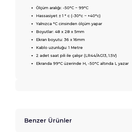
Ölçüm aralığı: -50°C ~ 99°C
Hassasiyet ± 1 ° c (-30°c ~ +40°c)
Yalnızca °C cinsinden ölçüm yapar
Boyutlar: 48 x 28 x 5mm
Ekran boyutu: 36 x 16mm
Kablo uzunluğu: 1 Metre
2 adet saat pili ile çalışır (LR44/AG13, 1.5V)
Ekranda 99°C üzerinde H, -50°C altında L yazar
Benzer Ürünler