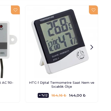
 AC 110-
HTC-1 Dijital Termometre Saat Nem ve
XH-
Sıcaklık Ölçe
164,16 ₺
144,00 ₺
%12