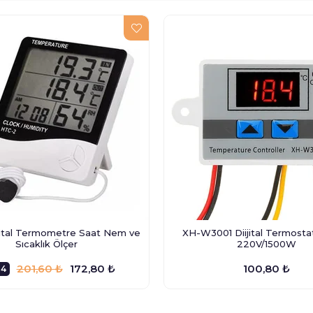
ital Termometre Saat Nem ve
XH-W3001 Diijital Termostat
Sıcaklık Ölçer
220V/1500W
201,60 ₺
172,80 ₺
100,80 ₺
14