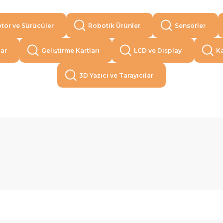
tor ve Sürücüler
Robotik Ürünler
Sensörler
lar
Geliştirme Kartları
LCD ve Display
Ka
3D Yazıcı ve Tarayıcılar