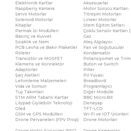
Elektronik Kartlar
Aksesuarlar
Raspberry Kamera
Motor Sürücü Kartları
Servo Motorlar
Titreşim Motorları
Solenoid Motorlar
Lineer Motorlar
Kitaplar
Stem Eğitim Setleri
Parmak İzi Modülleri
Çoklu Sensör Kartları 
Basınç ve Kuvvet
Gaz
Sıcaklık ve Nem
Ateş Algılayıcı
PCB Levha ve Bakır Plaketler
Fan ve Soğutucular
Röleler
Kondansatör
Transistör ve MOSFET
Potansiyomet ve Trim
Klemens ve Konnektör
Buton ve Switch
Adaptörler
Piller
Şarj Aletleri
Pil Yuvası
Lehimleme Malzemeleri
Breadbord
Vida ve Somun
Programlayıcı
Tuş Takımları
Diğer Modülle
STM ARM Tabanlı Kartlar
BBC Micro:Bit
Lilypad Giyilebilir Teknoloji
Deneyap
Oled
TFT-LCD
GSM ve GPS Modülleri
Wi-Fi ve IOT Ürünleri
Drone Pervaneleri (FPV Prop)
Drone Motorları
Drone Motor Sürücüler (ESC)
Drone Kameraları