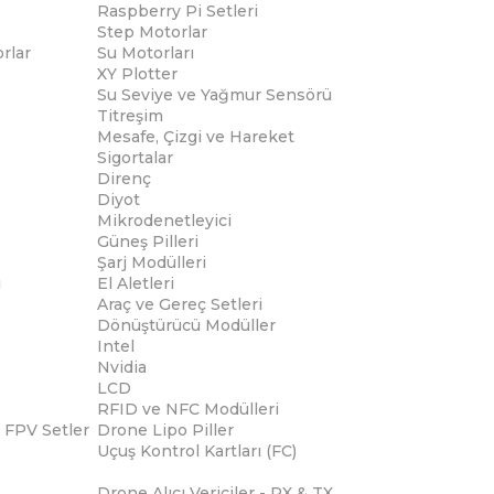
Raspberry Pi Setleri
Step Motorlar
rlar
Su Motorları
XY Plotter
Su Seviye ve Yağmur Sensörü
Titreşim
Mesafe, Çizgi ve Hareket
Sigortalar
Direnç
Diyot
Mikrodenetleyici
Güneş Pilleri
Şarj Modülleri
i
El Aletleri
Araç ve Gereç Setleri
Dönüştürücü Modüller
Intel
Nvidia
LCD
RFID ve NFC Modülleri
 FPV Setler
Drone Lipo Piller
Uçuş Kontrol Kartları (FC)
Drone Alıcı Vericiler - RX & TX