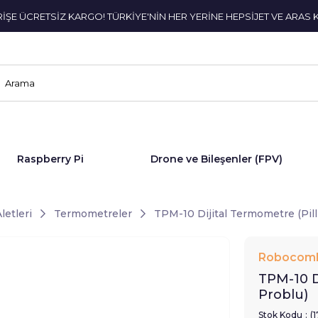
ERİŞE ÜCRETSİZ KARGO! TÜRKİYE'NİN HER YERİNE HEPSİJET VE ARAS 
Raspberry Pi
Drone ve Bileşenler (FPV)
letleri
Termometreler
TPM-10 Dijital Termometre (Pill
Robocom
TPM-10 D
Problu)
Stok Kodu
(