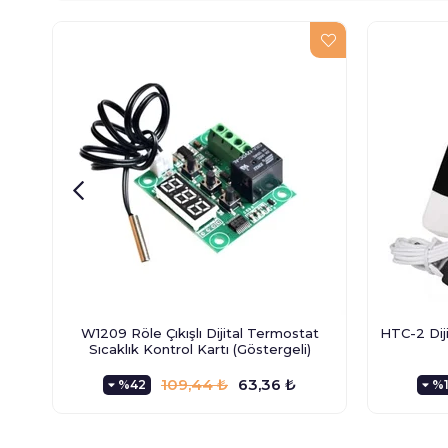
W1209 Röle Çıkışlı Dijital Termostat
HTC-2 Dij
Sıcaklık Kontrol Kartı (Göstergeli)
109,44 ₺
63,36 ₺
%42
%