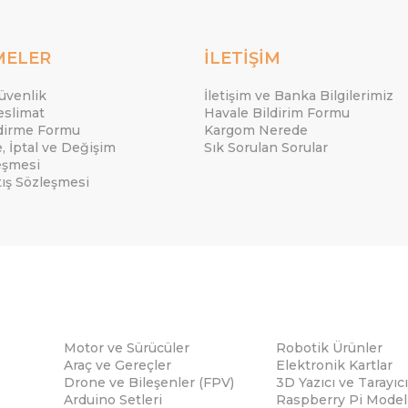
MELER
İLETİŞİM
Güvenlik
İletişim ve Banka Bilgilerimiz
eslimat
Havale Bildirim Formu
ndirme Formu
Kargom Nerede
e, İptal ve Değişim
Sık Sorulan Sorular
eşmesi
tış Sözleşmesi
Motor ve Sürücüler
Robotik Ürünler
Araç ve Gereçler
Elektronik Kartlar
Drone ve Bileşenler (FPV)
3D Yazıcı ve Tarayıcı
Arduino Setleri
Raspberry Pi Modell