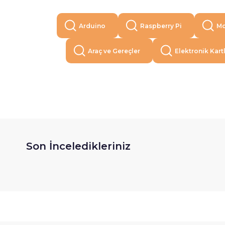
Arduino
Raspberry Pi
Mo
Araç ve Gereçler
Elektronik Kart
Son İnceledikleriniz