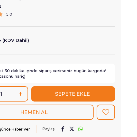
2
5.0
₺
(KDV Dahil)
at
30
dakika içinde sipariş verirseniz
bugün
kargoda!
tasonu hariç)
Paylaş
üşünce Haber Ver