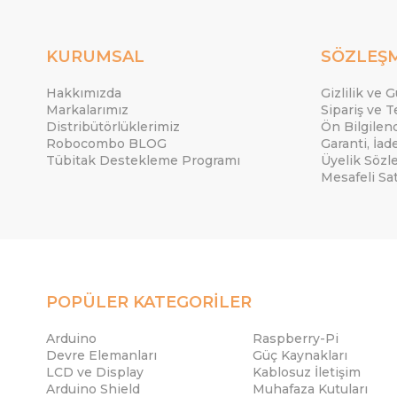
KURUMSAL
SÖZLEŞ
Hakkımızda
Gizlilik ve 
Markalarımız
Sipariş ve T
Distribütörlüklerimiz
Ön Bilgile
Robocombo BLOG
Garanti, İad
Tübitak Destekleme Programı
Üyelik Sözl
Mesafeli Sa
POPÜLER KATEGORİLER
Arduino
Raspberry-Pi
Devre Elemanları
Güç Kaynakları
LCD ve Display
Kablosuz İletişim
Arduino Shield
Muhafaza Kutuları