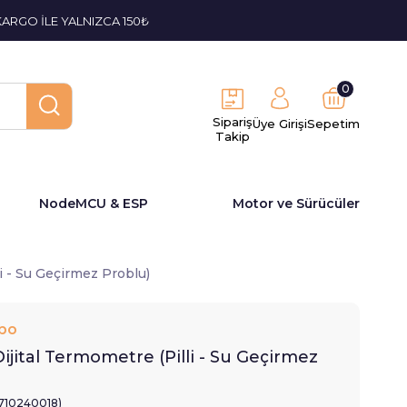
KARGO İLE YALNIZCA 150₺
0
Sipariş
Üye Girişi
Sepetim
Takip
NodeMCU & ESP
Motor ve Sürücüler
i - Su Geçirmez Problu)
bo
ijital Termometre (Pilli - Su Geçirmez
1710240018)