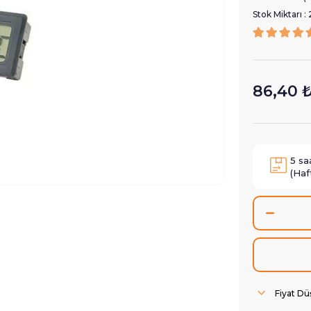
Stok Miktarı
:
86,40 
5
sa
(Haf
Fiyat D