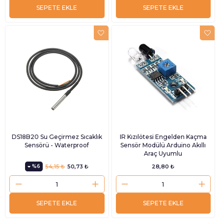
SEPETE EKLE
SEPETE EKLE
DS18B20 Su Geçirmez Sıcaklık
IR Kızılötesi Engelden Kaçma
Sensörü - Waterproof
Sensör Modülü Arduino Akıllı
Araç Uyumlu
%6
54,15 ₺
50,73 ₺
28,80 ₺
SEPETE EKLE
SEPETE EKLE