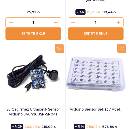
25,92 ₺
%5
115,20 ₺
109,44 ₺
SEPETE EKLE
SEPETE EKLE
Su Geçirmez Ultrasonik Sensör
Arduino Sensör Seti (37 Adet)
Arduino Uyumlu JSN-SR04T
%29
302,40 ₺
216,00 ₺
%14
789,12 ₺
676,80 ₺