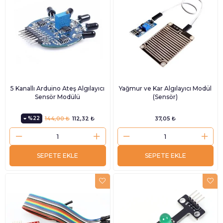
5 Kanallı Arduino Ateş Algılayıcı
Yağmur ve Kar Algılayıcı Modül
Sensör Modülü
(Sensör)
%22
144,00 ₺
112,32 ₺
37,05 ₺
SEPETE EKLE
SEPETE EKLE