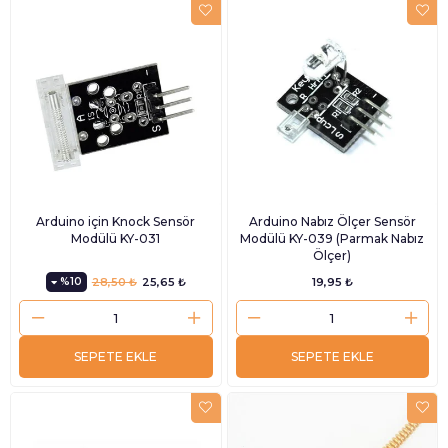
Arduino için Knock Sensör
Arduino Nabız Ölçer Sensör
Modülü KY-031
Modülü KY-039 (Parmak Nabız
Ölçer)
%10
28,50 ₺
25,65 ₺
19,95 ₺
SEPETE EKLE
SEPETE EKLE