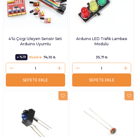
4'lü Çizgi İzleyen Sensör Seti
Arduino LED Trafik Lambası
Arduino Uyumlu
Modülü
%19
91,20 ₺
74,10 ₺
35,71 ₺
SEPETE EKLE
SEPETE EKLE