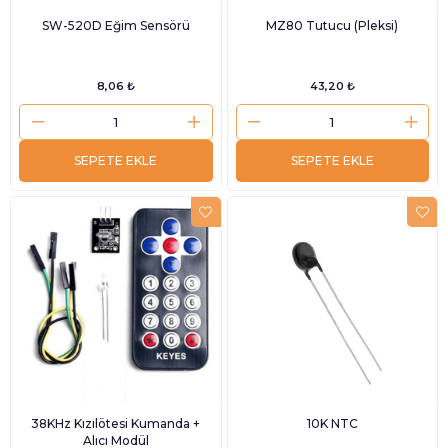
SW-520D Eğim Sensörü
MZ80 Tutucu (Pleksi)
8,06 ₺
43,20 ₺
SEPETE EKLE
SEPETE EKLE
38KHz Kızılötesi Kumanda +
10K NTC
Alıcı Modül