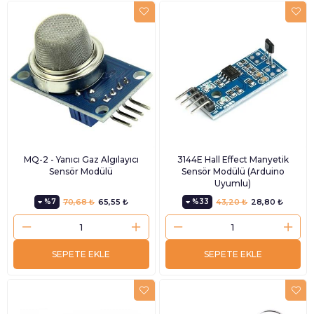
MQ-2 - Yanıcı Gaz Algılayıcı
3144E Hall Effect Manyetik
Sensör Modülü
Sensör Modülü (Arduino
Uyumlu)
%7
70,68 ₺
65,55 ₺
%33
43,20 ₺
28,80 ₺
SEPETE EKLE
SEPETE EKLE