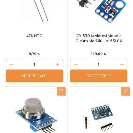
47K NTC
GY-530 Kızılötesi Mesafe
Ölçüm Modülü - VL53L0X
9,79 ₺
129,60 ₺
SEPETE EKLE
SEPETE EKLE