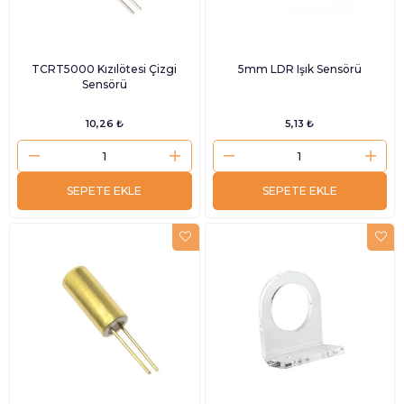
TCRT5000 Kızılötesi Çizgi
5mm LDR Işık Sensörü
Sensörü
10,26 ₺
5,13 ₺
SEPETE EKLE
SEPETE EKLE