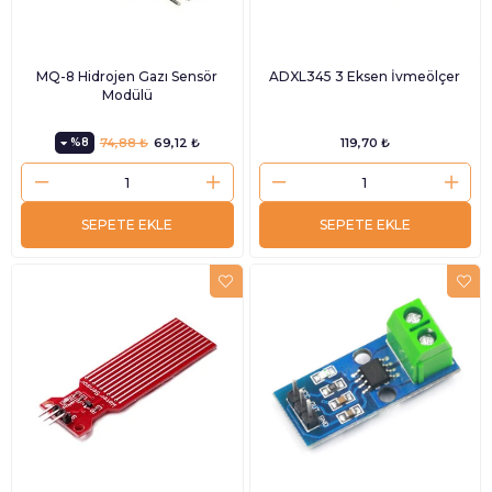
MQ-8 Hidrojen Gazı Sensör
ADXL345 3 Eksen İvmeölçer
Modülü
%8
74,88 ₺
69,12 ₺
119,70 ₺
SEPETE EKLE
SEPETE EKLE