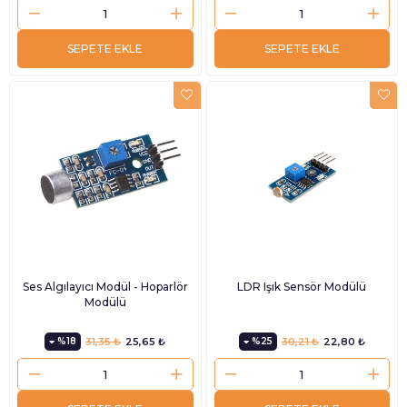
SEPETE EKLE
SEPETE EKLE
Ses Algılayıcı Modül - Hoparlör
LDR Işık Sensör Modülü
Modülü
%18
31,35 ₺
25,65 ₺
%25
30,21 ₺
22,80 ₺