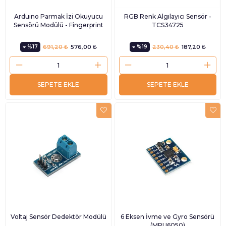
Arduino Parmak İzi Okuyucu
RGB Renk Algılayıcı Sensör -
Sensörü Modülü - Fingerprint
TCS34725
%17
691,20 ₺
576,00 ₺
%19
230,40 ₺
187,20 ₺
SEPETE EKLE
SEPETE EKLE
Voltaj Sensör Dedektör Modülü
6 Eksen İvme ve Gyro Sensörü
(MPU6050)