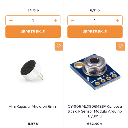
54,15 ₺
6,91 ₺
SEPETE EKLE
SEPETE EKLE
Mini Kapasitif Mikrofon 6mm
GY-906 MLX90614ESF Kızılötesi
Sıcaklık Sensör Modülü Arduino
Uyumlu
11,97 ₺
662,40 ₺