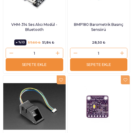
VHM-314 Ses Alıcı Modül -
BMP180 Barometrik Basınç
Bluetooth
Sensörü
%10
57,60 ₺
51,84 ₺
28,50 ₺
SEPETE EKLE
SEPETE EKLE