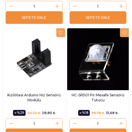
SEPETE EKLE
SEPETE EKLE
Kızılötesi Arduino Hız Sensörü
HC-SR501 Pır Mesafe Sensörü
Modülü
Tutucu
%29
40,32 ₺
28,80 ₺
%18
38,78 ₺
31,68 ₺