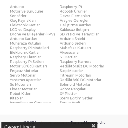
bileşenlerdir. Günümüzde robotik projelerden
Arduino
Raspberry-Pi
medikal cihazlara, otomasyondan IoT
Motor ve Sürücüler
Robotik Ürünler
uygulamalarına kadar geniş bir alanda
Sensörler
Devre Elemanları
Güç Kaynakları
Araç ve Gereçler
kullanılmaktadır. En kaliteli sensör modelleri için
Elektronik Kartlar
Geliştirme Kartları
Robocombo, uygun fiyatları ve de geniş ürün
LCD ve Display
Kablosuz İletişim
Drone ve Bileşenler (FPV)
3D Yazıcı ve Tarayıcılar
yelpazesiyle ihtiyaçlarınıza yanıt vermektedir.
Arduino Kartları
Arduino Shield
Muhafaza Kutuları
Arduino Setleri
Güvenli alışverişin kaliteli adresi olan Robocombo,
Raspberry Pi Modelleri
Muhafaza Kutuları
robotik kodlama ve sensör alanında daima
Elektronik Kartlar
Aksesuarlar
Raspbery Ekranlar
SD Kartlar
yanınızdadır.
Raspberry Pi Setleri
Raspberry Kamera
Motor Sürücü Kartları
Redüktörsüz DC Motorlar
İvmeölçer ve gyroscope
sensörleri, hareket
Fırçasız Motorlar
Step Motorlar
Servo Motorlar
Titreşim Motorları
algılama ve pozisyon belirleme konularında
Yardımcı Aparatlar
Redüktörlü DC Motorlar
Su Motorları
Solenoid Motorlar
kullanılır. Bu sensörler, özellikle drone, robotik kol
Lineer Motorlar
Robot Parçaları
ve sanal gerçeklik projelerinde yaygın olarak tercih
Robot Kitleri
XY Plotter
Kitaplar
Stem Eğitim Setleri
edilir. İvme ve açısal hız gibi verilerle gelişmiş
İvmeölçer ve Gyroscop
Ses ve Amfi
uygulamalar geliştirmek isteyenler için
Su Seviye ve Yağmur
Parmak İzi Modülleri
Sensörü
Robocombo’nun ürün kataloğu idealdir.
Çoklu Sensör Kartları (IMU)
Medikal
Voltaj ve Akım
Titreşim
© 2024
robocombo.com
- Tüm hakları saklıdır.
Ses ve amfi
modülleri, ses seviyesini algılayarak
Basınç ve Kuvvet
Gaz
Çerez Uyarısı