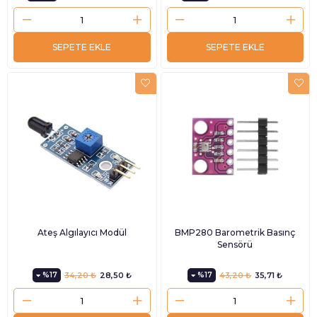
SEPETE EKLE
SEPETE EKLE
Ateş Algılayıcı Modül
BMP280 Barometrik Basınç
Sensörü
%17
34,20 ₺
28,50 ₺
%17
43,20 ₺
35,71 ₺