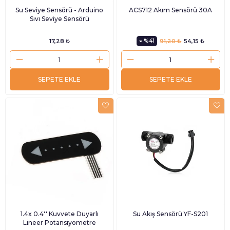
Su Seviye Sensörü - Arduino
ACS712 Akım Sensörü 30A
Sıvı Seviye Sensörü
17,28 ₺
%41
91,20 ₺
54,15 ₺
SEPETE EKLE
SEPETE EKLE
1.4x 0.4'' Kuvvete Duyarlı
Su Akış Sensörü YF-S201
Lineer Potansiyometre