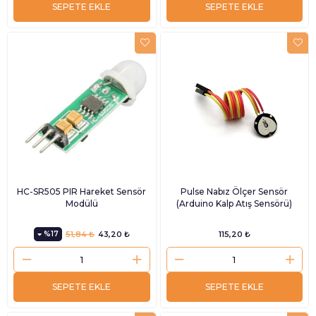
SEPETE EKLE
SEPETE EKLE
HC-SR505 PIR Hareket Sensör
Pulse Nabız Ölçer Sensör
Modülü
(Arduino Kalp Atış Sensörü)
%17
51,84 ₺
43,20 ₺
115,20 ₺
SEPETE EKLE
SEPETE EKLE