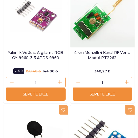
Yakınlık Ve Jest Algılama RGB
4 km Menzilli 4 Kanal RF Verici
GY-9960-3.3 APDS-9960
Modül-PT2262
%9
158,40 ₺
144,00 ₺
340,27 ₺
SEPETE EKLE
SEPETE EKLE