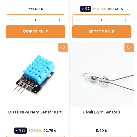
777,60 ₺
%7
171,00 ₺
159,60 ₺
SEPETE EKLE
SEPETE EKLE
DHT11 Isı ve Nem Sensör Kartı
Civalı Eğim Sensörü
%25
57,00 ₺
42,75 ₺
11,40 ₺