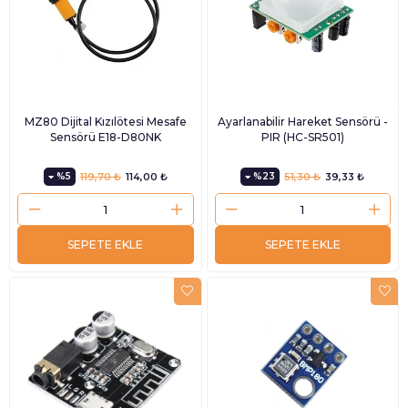
MZ80 Dijital Kızılötesi Mesafe
Ayarlanabilir Hareket Sensörü -
Sensörü E18-D80NK
PIR (HC-SR501)
%5
119,70 ₺
114,00 ₺
%23
51,30 ₺
39,33 ₺
SEPETE EKLE
SEPETE EKLE