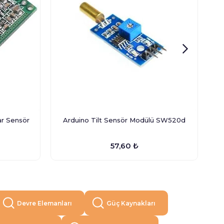
r Sensör
Arduino Tilt Sensör Modülü SW520d
Ci
57,60 ₺
Devre Elemanları
Güç Kaynakları