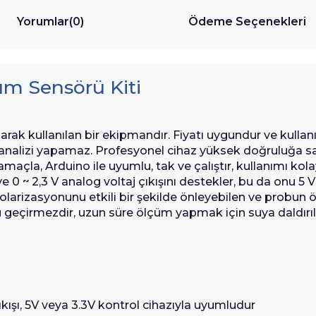
Yorumlar
(0)
Ödeme Seçenekleri
m Sensörü Kiti
rak kullanılan bir ekipmandır. Fiyatı uygundur ve kullanı
 analizi yapamaz. Profesyonel cihaz yüksek doğruluğa sah
u amaçla, Arduino ile uyumlu, tak ve çalıştır, kullanımı k
i ve 0 ~ 2,3 V analog voltaj çıkışını destekler, bu da onu 5
olarizasyonunu etkili bir şekilde önleyebilen ve probun ö
u su geçirmezdir, uzun süre ölçüm yapmak için suya daldırıla
ıkışı, 5V veya 3.3V kontrol cihazıyla uyumludur