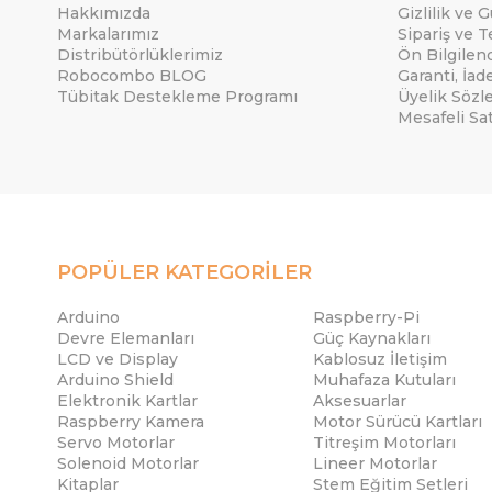
Hakkımızda
Gizlilik ve 
Markalarımız
Sipariş ve T
Distribütörlüklerimiz
Ön Bilgile
Robocombo BLOG
Garanti, İad
Tübitak Destekleme Programı
Üyelik Sözl
Mesafeli Sa
POPÜLER KATEGORİLER
Arduino
Raspberry-Pi
Devre Elemanları
Güç Kaynakları
LCD ve Display
Kablosuz İletişim
Arduino Shield
Muhafaza Kutuları
Elektronik Kartlar
Aksesuarlar
Raspberry Kamera
Motor Sürücü Kartları
Servo Motorlar
Titreşim Motorları
Solenoid Motorlar
Lineer Motorlar
Kitaplar
Stem Eğitim Setleri