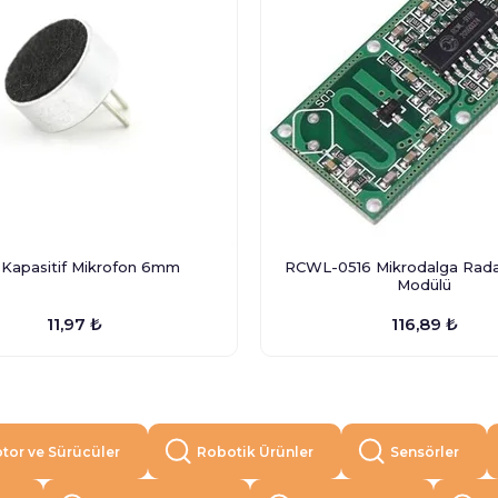
 Kapasitif Mikrofon 6mm
RCWL-0516 Mikrodalga Rada
Modülü
11,97 ₺
116,89 ₺
tor ve Sürücüler
Robotik Ürünler
Sensörler