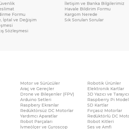
Güvenlik
İletişim ve Banka Bilgilerimiz
eslimat
Havale Bildirim Formu
ndirme Formu
Kargom Nerede
e, İptal ve Değişim
Sık Sorulan Sorular
eşmesi
tış Sözleşmesi
Motor ve Sürücüler
Robotik Ürünler
Araç ve Gereçler
Elektronik Kartlar
Drone ve Bileşenler (FPV)
3D Yazıcı ve Tarayıcı
Arduino Setleri
Raspberry Pi Modell
Raspbery Ekranlar
SD Kartlar
Redüktörsüz DC Motorlar
Fırçasız Motorlar
Yardımcı Aparatlar
Redüktörlü DC Moto
Robot Parçaları
Robot Kitleri
İvmeölçer ve Gyroscop
Ses ve Amfi