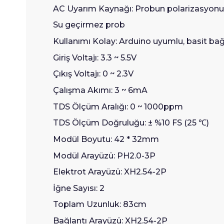
AC Uyarım Kaynağı: Probun polarizasyonunu 
Su geçirmez prob
Kullanımı Kolay: Arduino uyumlu, basit bağ
Giriş Voltajı: 3.3 ~ 5.5V
Çıkış Voltajı: 0 ~ 2.3V
Çalışma Akımı: 3 ~ 6mA
TDS Ölçüm Aralığı: 0 ~ 1000ppm
TDS Ölçüm Doğruluğu: ± %10 FS (25
℃
)
Modül Boyutu: 42 * 32mm
Modül Arayüzü: PH2.0-3P
Elektrot Arayüzü: XH2.54-2P
İğne Sayısı: 2
Toplam Uzunluk: 83cm
Bağlantı Arayüzü: XH2.54-2P