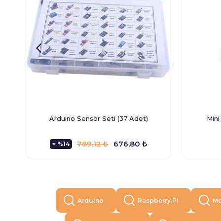
Arduino Sensör Seti (37 Adet)
Mini
789,12 ₺
676,80 ₺
%14
Arduino
Raspberry Pi
Mo