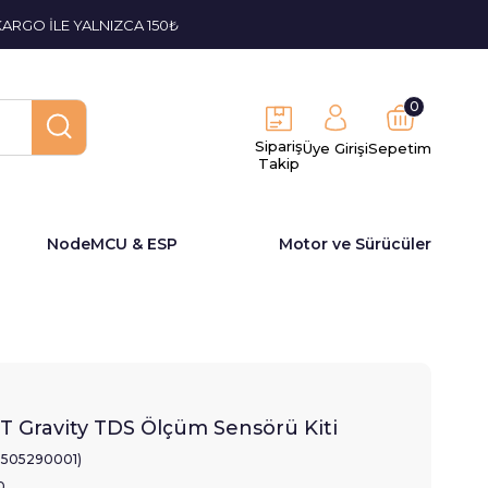
KARGO İLE YALNIZCA 150₺
0
Sipariş
Üye Girişi
Sepetim
Takip
NodeMCU & ESP
Motor ve Sürücüler
Gravity TDS Ölçüm Sensörü Kiti
2505290001)
0