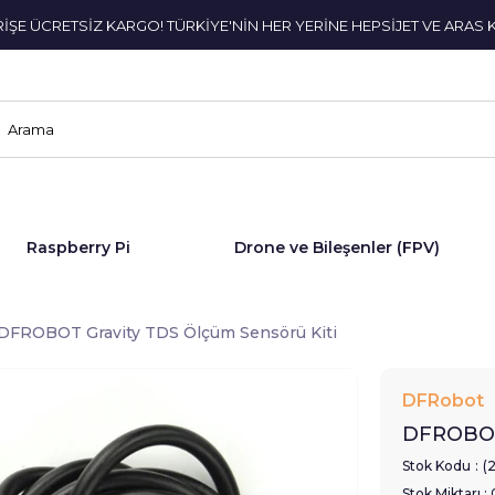
ERİŞE ÜCRETSİZ KARGO! TÜRKİYE'NİN HER YERİNE HEPSİJET VE ARAS 
Raspberry Pi
Drone ve Bileşenler (FPV)
DFROBOT Gravity TDS Ölçüm Sensörü Kiti
DFRobot
DFROBOT 
Stok Kodu
(
Stok Miktarı
: