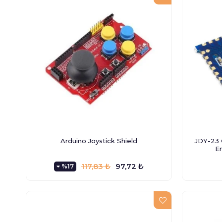
Arduino Joystick Shield
JDY-23 
En
117,83 ₺
97,72 ₺
%17