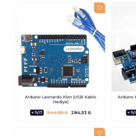
Arduino Leonardo Klon (USB Kablo
Arduino 
Hediye)
344,88 ₺
284,53 ₺
%17
%1