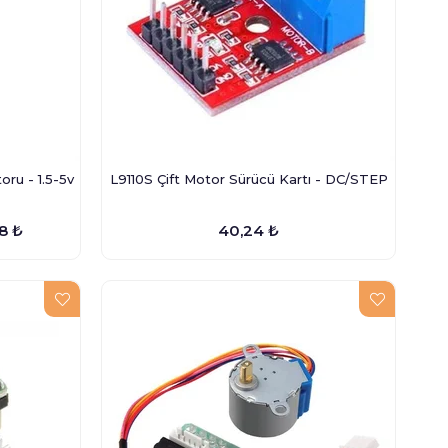
ru - 1.5-5v
L9110S Çift Motor Sürücü Kartı - DC/STEP
8 ₺
40,24 ₺