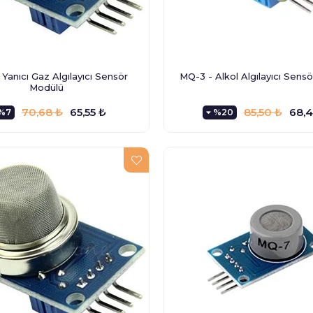
Yanıcı Gaz Algılayıcı Sensör
MQ-3 - Alkol Algılayıcı Sens
Modülü
70,68 ₺
65,55 ₺
85,50 ₺
68,4
%7
%20