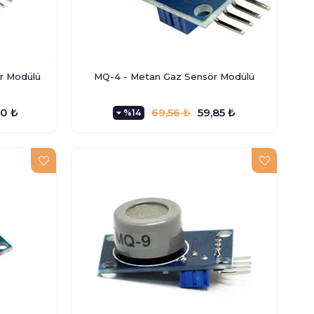
ör Modülü
MQ-4 - Metan Gaz Sensör Modülü
0 ₺
69,56 ₺
59,85 ₺
%14