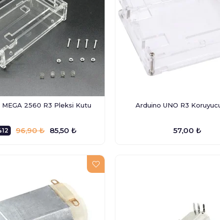
 MEGA 2560 R3 Pleksi Kutu
Arduino UNO R3 Koruyuc
96,90 ₺
85,50 ₺
57,00 ₺
%12