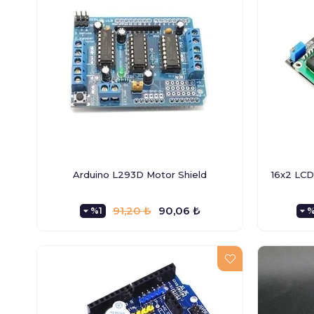
Arduino L293D Motor Shield
16x2 LCD
91,20 ₺
90,06 ₺
%1
%