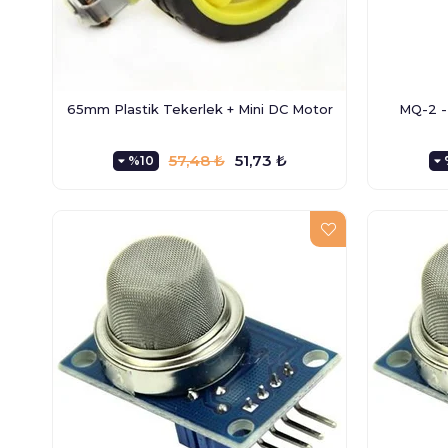
65mm Plastik Tekerlek + Mini DC Motor
MQ-2 - 
57,48 ₺
51,73 ₺
%10