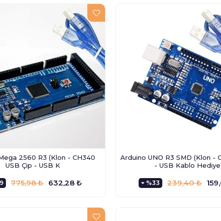
Mega 2560 R3 (Klon - CH340
Arduino UNO R3 SMD (Klon - 
USB Çip - USB K
- USB Kablo Hediye
775,98 ₺
632,28 ₺
239,40 ₺
159
9
%33