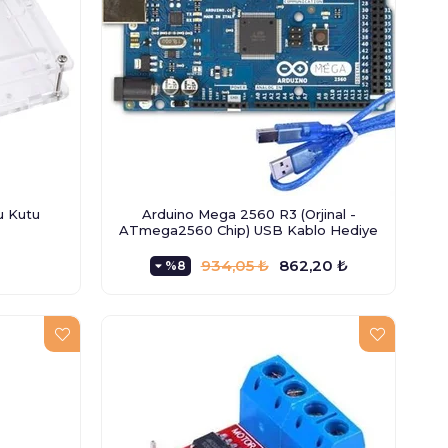
u Kutu
Arduino Mega 2560 R3 (Orjinal -
ATmega2560 Chip) USB Kablo Hediye
934,05 ₺
862,20 ₺
%8