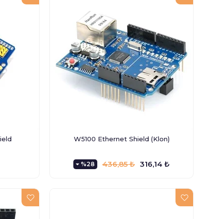
ield
W5100 Ethernet Shield (Klon)
436,85 ₺
316,14 ₺
%28