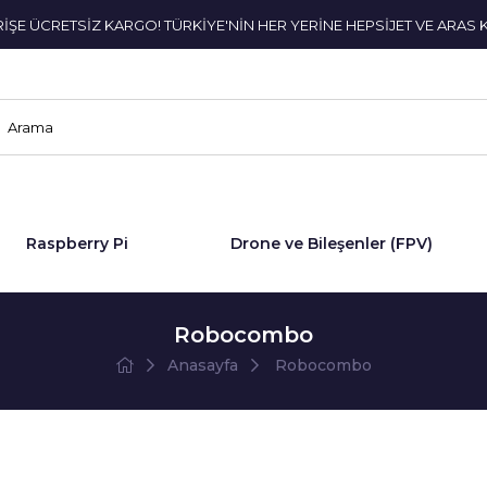
ERİŞE ÜCRETSİZ KARGO! TÜRKİYE'NİN HER YERİNE HEPSİJET VE ARAS 
Raspberry Pi
Drone ve Bileşenler (FPV)
Robocombo
Anasayfa
Robocombo