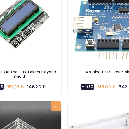
 Ekran ve Tuş Takımı Keypad
Arduino USB Host Shi
Shield
152,19 ₺
148,20 ₺
513,00 ₺
342,
3
%33