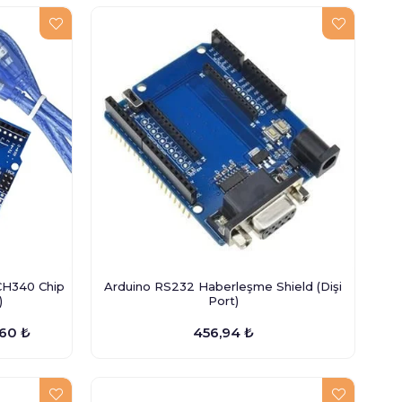
CH340 Chip
Arduino RS232 Haberleşme Shield (Dişi
)
Port)
,60 ₺
456,94 ₺