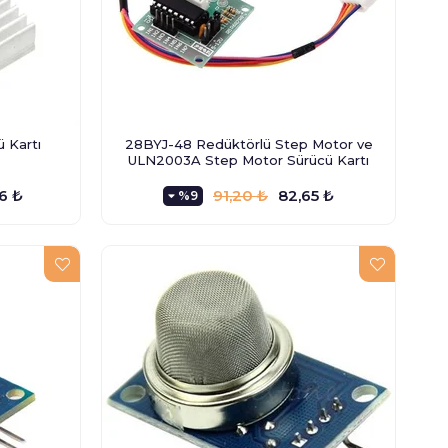
 Kartı
28BYJ-48 Redüktörlü Step Motor ve
ULN2003A Step Motor Sürücü Kartı
6 ₺
91,20 ₺
82,65 ₺
%9