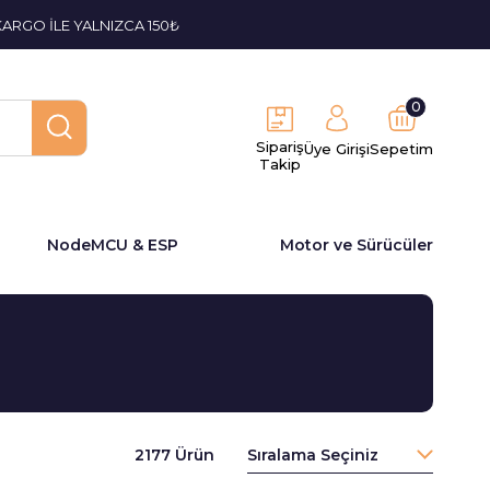
KARGO İLE YALNIZCA 150₺
0
Sipariş
Üye Girişi
Sepetim
Takip
NodeMCU & ESP
Motor ve Sürücüler
2177 Ürün