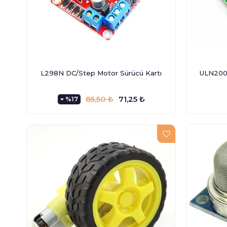
L298N DC/Step Motor Sürücü Kartı
ULN2003
85,50 ₺
71,25 ₺
%17