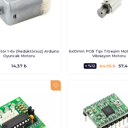
tor 1-6v (Redüktörsüz) Arduino
6x10mm PCB Tipi Titreşim Moto
Oyuncak Motoru
Vibrasyon Motoru
14,37 ₺
64,95 ₺
57,4
%12