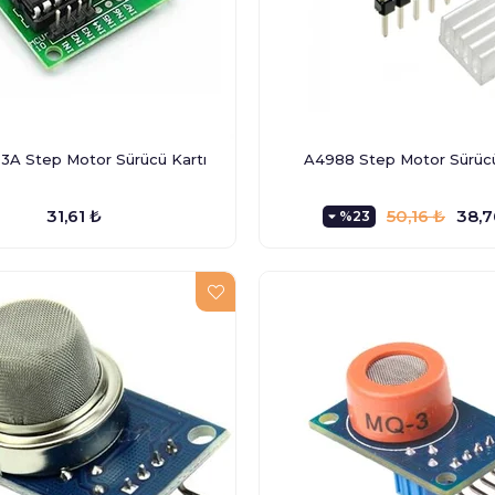
A Step Motor Sürücü Kartı
A4988 Step Motor Sürücü
31,61 ₺
50,16 ₺
38,7
%23