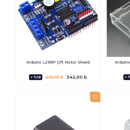
Arduino L298P Çift Motor Shield
Arduino
418,95 ₺
342,00 ₺
%18