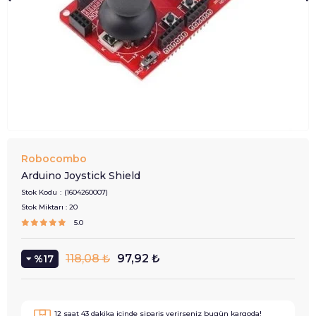
Robocombo
Arduino Joystick Shield
Stok Kodu
(1604260007)
Stok Miktarı
:
20
5.0
118,08 ₺
97,92 ₺
17
12
saat
43
dakika içinde sipariş verirseniz
bugün
kargoda!