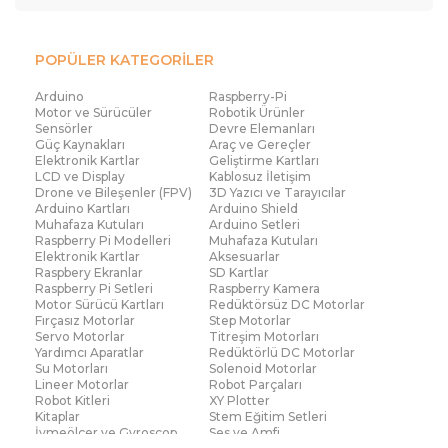
POPÜLER KATEGORİLER
Arduino
Raspberry-Pi
Motor ve Sürücüler
Robotik Ürünler
Sensörler
Devre Elemanları
Güç Kaynakları
Araç ve Gereçler
Elektronik Kartlar
Geliştirme Kartları
LCD ve Display
Kablosuz İletişim
Drone ve Bileşenler (FPV)
3D Yazıcı ve Tarayıcılar
Arduino Kartları
Arduino Shield
Muhafaza Kutuları
Arduino Setleri
Raspberry Pi Modelleri
Muhafaza Kutuları
Elektronik Kartlar
Aksesuarlar
Raspbery Ekranlar
SD Kartlar
Raspberry Pi Setleri
Raspberry Kamera
Motor Sürücü Kartları
Redüktörsüz DC Motorlar
Fırçasız Motorlar
Step Motorlar
Servo Motorlar
Titreşim Motorları
Yardımcı Aparatlar
Redüktörlü DC Motorlar
Su Motorları
Solenoid Motorlar
Lineer Motorlar
Robot Parçaları
Robot Kitleri
XY Plotter
Kitaplar
Stem Eğitim Setleri
İvmeölçer ve Gyroscop
Ses ve Amfi