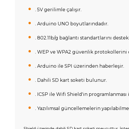
. 5V gerilimle çalışır.
. Arduino UNO boyutlarındadır.
. 802.11b/g bağlantı standartlarını destek
. WEP ve WPA2 güvenlik protokollerini 
. Arduino ile SPI üzerinden haberleşir.
. Dahili SD kart soketi bulunur.
. ICSP ile Wifi Shield'in programlanması 
. Yazılımsal güncellemelerin yapılabilm
Shield üzerinde dahili SD kart soketi mevcuttur. İnte