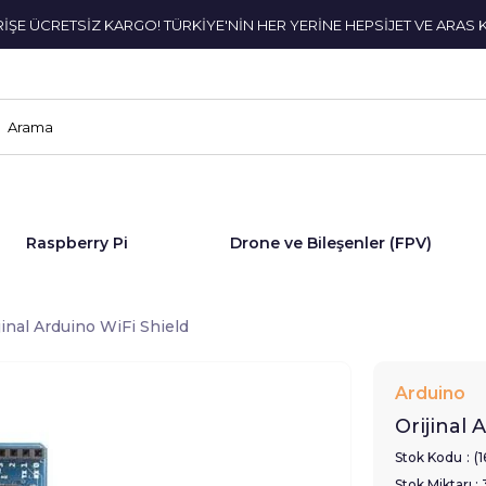
ERİŞE ÜCRETSİZ KARGO! TÜRKİYE'NİN HER YERİNE HEPSİJET VE ARAS 
Raspberry Pi
Drone ve Bileşenler (FPV)
jinal Arduino WiFi Shield
Arduino
Orijinal 
Stok Kodu
(
Stok Miktarı
: