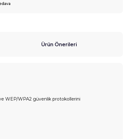
edava
Ürün Önerileri
s ve WEP/WPA2 güvenlik protokollerini