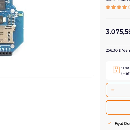
3.075,5
256,30 ₺
'den
9
sa
(Haf
Fiyat D