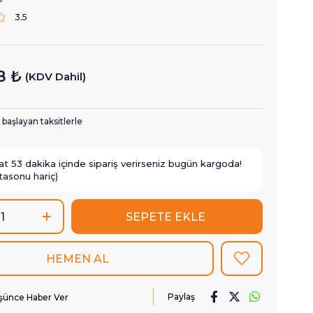
3.5
8 ₺
(KDV Dahil)
 başlayan taksitlerle
at
53
dakika içinde sipariş verirseniz
bugün
kargoda!
tasonu hariç)
Paylaş
üşünce Haber Ver