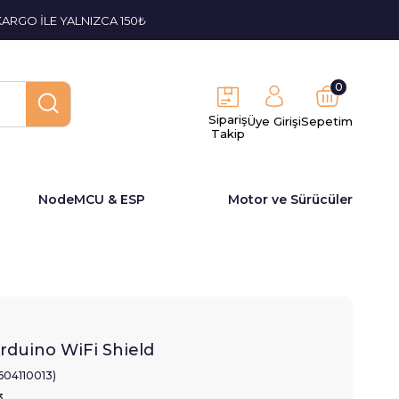
KARGO İLE YALNIZCA 150₺
0
Sipariş
Üye Girişi
Sepetim
Takip
NodeMCU & ESP
Motor ve Sürücüler
Arduino WiFi Shield
1604110013)
3