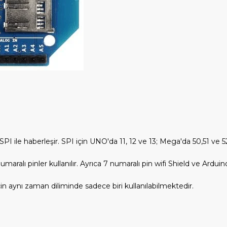
ile haberleşir. SPI için UNO'da 11, 12 ve 13; Mega'da 50,51 ve 52 nu
numaralı pinler kullanılır. Ayrıca 7 numaralı pin wifi Shield ve Ard
in aynı zaman diliminde sadece biri kullanılabilmektedir.