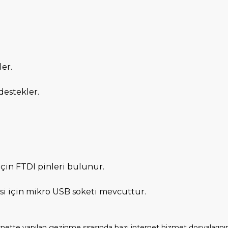
ler.
destekler.
için FTDI pinleri bulunur.
esi için mikro USB soketi mevcuttur.
rnette yapılan gezinme sırasında bazı internet hizmet dosyalarını