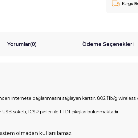
Kargo B
Yorumlar
(0)
Ödeme Seçenekleri
inden internete bağlanmasını sağlayan karttır. 802.11b/g wireles
SB soketi, ICSP pinleri ile FTDI çıkışları bulunmaktadır.
r sistem olmadan kullanılamaz.