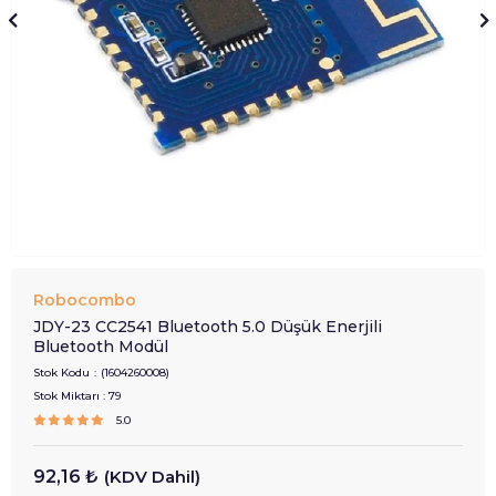
Robocombo
JDY-23 CC2541 Bluetooth 5.0 Düşük Enerjili
Bluetooth Modül
Stok Kodu
(1604260008)
Stok Miktarı
:
79
5.0
92,16 ₺
(KDV Dahil)