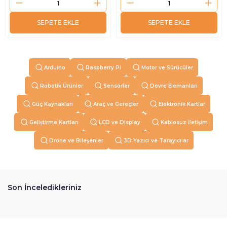
SEPETE EKLE
SEPETE EKLE
Arduino
Raspberry Pi
Motor ve Sürücüler
Robotik Ürünler
Sensörler
Devre Elemanları
Güç Kaynakları
Araç ve Gereçler
Elektronik Kartlar
Geliştirme Kartları
LCD ve Display
Kablosuz İletişim
Drone ve Bileşenler
3D Yazıcı ve Tarayıcılar
Son İnceledikleriniz