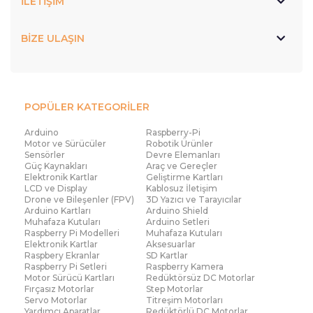
İLETİŞİM
BİZE ULAŞIN
POPÜLER KATEGORİLER
Arduino
Raspberry-Pi
Motor ve Sürücüler
Robotik Ürünler
Sensörler
Devre Elemanları
Güç Kaynakları
Araç ve Gereçler
Elektronik Kartlar
Geliştirme Kartları
LCD ve Display
Kablosuz İletişim
Drone ve Bileşenler (FPV)
3D Yazıcı ve Tarayıcılar
Arduino Kartları
Arduino Shield
Muhafaza Kutuları
Arduino Setleri
Raspberry Pi Modelleri
Muhafaza Kutuları
Elektronik Kartlar
Aksesuarlar
Raspbery Ekranlar
SD Kartlar
Raspberry Pi Setleri
Raspberry Kamera
Motor Sürücü Kartları
Redüktörsüz DC Motorlar
Fırçasız Motorlar
Step Motorlar
Servo Motorlar
Titreşim Motorları
Yardımcı Aparatlar
Redüktörlü DC Motorlar