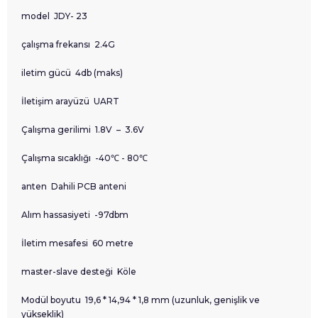
model JDY- 23
çalışma frekansı 2.4G
iletim gücü 4db (maks)
İletişim arayüzü UART
Çalışma gerilimi 1.8V – 3.6V
Çalışma sıcaklığı -40℃ - 80℃
anten Dahili PCB anteni
Alım hassasiyeti -97dbm
İletim mesafesi 60 metre
master-slave desteği Köle
Modül boyutu 19,6 * 14,94 * 1,8 mm (uzunluk, genişlik ve
yükseklik)