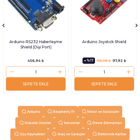
Arduino RS232 Haberleşme
Arduino Joystick Shield
Shield (Dişi Port)
456,94 ₺
%17
118,08 ₺
97,92 ₺
SEPETE EKLE
SEPETE EKLE
Arduino
Raspberry Pi
Motor ve Sürücüler
Robotik Ürünler
Sensörler
Devre Elemanları
Güç Kaynakları
Araç ve Gereçler
Elektronik Kartlar