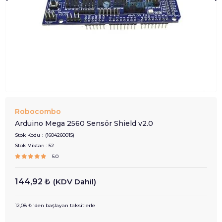
Robocombo
Arduino Mega 2560 Sensör Shield v2.0
Stok Kodu
(1604260015)
Stok Miktarı
:
52
5.0
144,92 ₺
(KDV Dahil)
12,08 ₺
'den başlayan taksitlerle