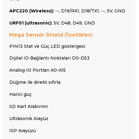
APC220 (Wireless):
--, D19/RX1, D18/TX1, --, 5V, GND
URF01 (ultrasonic)
: 5V, D48, D49, GND
Mega Sensör Shield Özellikleri:
PIN13 Stat ve Güç LED göstergesi
Dijital IO Bağlantı Noktaları D0-D53
Analog IO Portları A0-A15
Düğme ile direkt sıfırla
Harici güç
SD Kart Arabirimi
Ultrasonik Arayüz
ISP Arayüzü