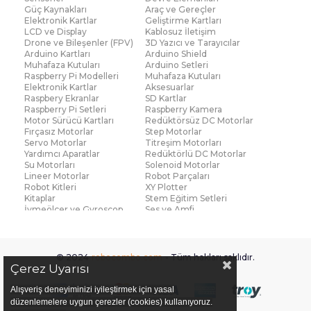
Güç Kaynakları
Araç ve Gereçler
Elektronik Kartlar
Geliştirme Kartları
LCD ve Display
Kablosuz İletişim
Drone ve Bileşenler (FPV)
3D Yazıcı ve Tarayıcılar
Arduino Kartları
Arduino Shield
Muhafaza Kutuları
Arduino Setleri
Raspberry Pi Modelleri
Muhafaza Kutuları
Elektronik Kartlar
Aksesuarlar
Raspbery Ekranlar
SD Kartlar
Raspberry Pi Setleri
Raspberry Kamera
Motor Sürücü Kartları
Redüktörsüz DC Motorlar
Fırçasız Motorlar
Step Motorlar
Servo Motorlar
Titreşim Motorları
Yardımcı Aparatlar
Redüktörlü DC Motorlar
Su Motorları
Solenoid Motorlar
Lineer Motorlar
Robot Parçaları
Robot Kitleri
XY Plotter
Kitaplar
Stem Eğitim Setleri
İvmeölçer ve Gyroscop
Ses ve Amfi
Su Seviye ve Yağmur
Parmak İzi Modülleri
Sensörü
Çoklu Sensör Kartları (IMU)
Medikal
Voltaj ve Akım
Titreşim
© 2024
robocombo.com
- Tüm hakları saklıdır.
Basınç ve Kuvvet
Gaz
Çerez Uyarısı
Manyetik ve Hall Effect
Işık ve Renk
Mesafe, Çizgi ve Hareket
Sıcaklık ve Nem
Alışveriş deneyiminizi iyileştirmek için yasal
Ateş Algılayıcı
Ağırlık
düzenlemelere uygun çerezler (cookies) kullanıyoruz.
Diğer Sensörler
Sigortalar