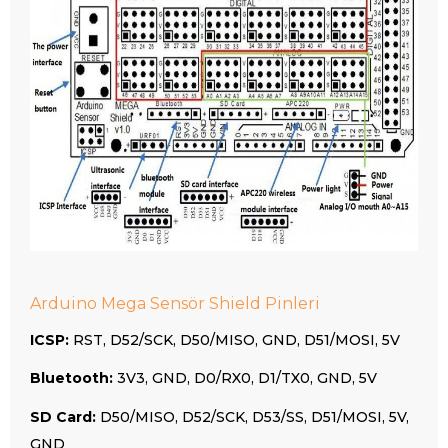
Arduino Mega Sensör Shield Pinleri
ICSP:
RST, D52/SCK, D50/MISO, GND, D51/MOSI, 5V
Bluetooth:
3V3, GND, D0/RX0, D1/TX0, GND, 5V
SD Card:
D50/MISO, D52/SCK, D53/SS, D51/MOSI, 5V,
GND