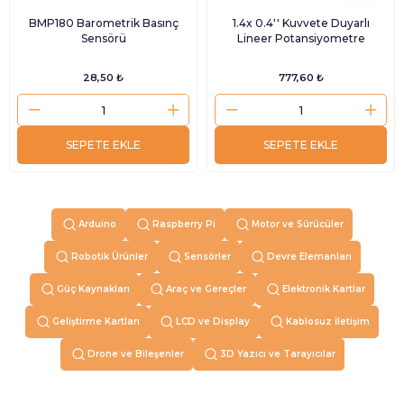
BMP180 Barometrik Basınç
1.4x 0.4'' Kuvvete Duyarlı
Sensörü
Lineer Potansiyometre
28,50 ₺
777,60 ₺
SEPETE EKLE
SEPETE EKLE
Arduino
Raspberry Pi
Motor ve Sürücüler
Robotik Ürünler
Sensörler
Devre Elemanları
Güç Kaynakları
Araç ve Gereçler
Elektronik Kartlar
Geliştirme Kartları
LCD ve Display
Kablosuz İletişim
Drone ve Bileşenler
3D Yazıcı ve Tarayıcılar