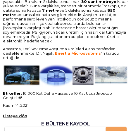
yapacaktır. Bu rakam 5 dakika sonra, max.
30 santimetreye
kadar
yükselecektir. Buna karşılık ise, standart bir otomotiv jiroskopu, bir
dakika sonra kabaca
7 metre
ve 5 dakika sonra kabaca
850
metre
konumsal bir hata sergilemektedir. Araştırma ekibi, bu
performansı sergileyen yeni jiroskopun çok ucuz olmasına
rağmen, askeri sınıf çok pahalı denizaltılarda bulunanlar
jiroskoplarla karşılaştırılabilir derecede hassas ölçüm yaptığını
söylemektedir. PSI gyronun ticari üretimi için hazırlıklar tüm hızıyla
devam ediyor. Başlangıçta otonom araçlar, robotik ve tüketici
elektroniği hedeflenecek.
Araştırma, İleri Savunma Araştırma Projeleri Ajansı tarafından
desteklenmekte. Dr. Najafi,
Enertia Microsystems
'in kurucu
ortağıdır.
Etiketler:
10.000 Kat Daha Hassas ve 10 Kat Ucuz Jiroskop
Geliştirildi!
Kasım 14, 2021
Listeye dön
E-BÜLTENE KAYDOL