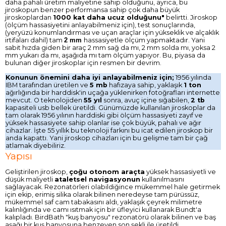
daha pahalı üretim maliyetine sahip olduğunu, ayrıca, bu
jiroskopun benzer performansa sahip çok daha büyük
jiroskoplardan
1000 kat daha ucuz olduğunu"
belirtti. Jiroskop
(ölçüm hassasiyetini anlayabilmeniz için), test sonuçlarında,
(yeryüzü konumlandırması ve uçan araçlar için yükseklik ve alçaklık
irtifaları dahil) tam
2 mm
hassasiyetle ölçüm yapmaktadır. Yani
sabit hızda giden bir araç 2 mm sağ da mı, 2 mm solda mı, yoksa 2
mm yukarı da mı, aşağıda mı tam ölçüm yapıyor. Bu, piyasa da
bulunan diğer jiroskoplar için resmen bir devrim.
Konunun önemini daha iyi anlayabilmeniz için;
1956 yılında
IBM tarafından üretilen ve
5 mb
hafızaya sahip, yaklaşık
1 ton
ağırlığında bir harddisk'in uçağa yüklenirken fotoğrafları internette
mevcut. O teknolojiden
55 yıl
sonra, avuç içine sığabilen,
2 tb
kapasiteli usb bellek üretildi. Günümüzde kullanılan jiroskoplar da
tam olarak 1956 yılının harddiski gibi ölçüm hassasiyeti zayıf ve
yüksek hassasiyete sahip olanlar ise çok büyük, pahalı ve ağır
cihazlar. İşte 55 yıllık bu teknoloji farkını bu icat edilen jiroskop bir
anda kapattı. Yani jiroskop cihazları için bu gelişme tam bir çağ
atlamak diyebiliriz.
Yapısı
Geliştirilen jiroskop,
çoğu otonom araçta
yüksek hassasiyetli ve
düşük maliyetli
ataletsel navigasyonun
kullanılmasını
sağlayacak. Rezonatörleri olabildiğince mükemmel hale getirmek
için ekip, erimiş silika olarak bilinen neredeyse tam pürüssüz,
mükemmel saf cam tabakasını aldı, yaklaşık çeyrek milimetre
kalınlığında ve camı ısıtmak için bir üfleyici kullanarak Bundt'a
kalıpladı. BirdBath "kuş banyosu" rezonatörü olarak bilinen ve baş
aşağı bir kuş banyosuna benzeyen son şekli ile üretildi.