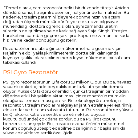
“Temel olarak, cam rezonatör belirli bir düzende titreşir. Aniden
döndürürseniz, titreşimli desen orijinal yönünde kalmak ister. Bu
nedenle, titreşim paternini izleyerek dönme hızını ve açısını
doğrudan ölçmek mümkündür ”diyor elektrik ve bilgisayar
mühendisliği doktora öğrencisi olan, aynı zamanda üretim
sürecinin geliştirilmesine de katkı sağlayan Sajal Singh. Titreşim
hareketinin camdan geçme şekli, jiroskopun ne zaman, ne kadar
hızlı ve ne kadar döndüğünü gösterir.
Rezonatörlerini olabildiğince mükemmel hale getirmek için
Najafi'nin ekibi, yaklaşık milimetrenin dörtte biri kalınlığında
kaynaşmış silika olarak bilinen neredeyse mükemmel bir saf cam
tabakası kullandı.
PSI Gyro Rezonatör
PSI gyro rezonatörünün Q faktörü 5,1 milyon Q'dur. Bu da, havasız
vakumlu paketi içinde beş dakikadan fazla titreşebilir demek
oluyor. Yüksek Q faktörü önemlidir, çünkü titreşimin bir moddan
diğerine etkili bir şekilde aktarılması için rezonatörün mümkün
olduğunca temiz olması gerekir. Bu teknolojiyi üretmek için
rezonatör, titreşim modlarını algılayan jantın etrafına yerleştirilmiş
elektrotlar ve bir cam substrata tutturulur. Bir rezonatörde yüksek
bir Q faktörü, kütle ve sertlik elde etmek (bu boyuta
küçültüldüğünde) çok daha zordur, bu da PSI jiroskopunu
benzersiz kılan şeydir. Bu jiroskop rezonatörünün mükemmel
konum doğruluğu tespit edebilme özelliğinin bir başka sırrı da,
yüksek bir kütle ve sertlik özelliğidir.