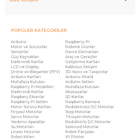
POPÜLER KATEGORİLER
Arduino
Raspberry-Pi
Motor ve Sürücüler
Robotik Ürünler
Sensörler
Devre Elemanları
Güç Kaynakları
Araç ve Gereçler
Elektronik Kartlar
Geliştirme Kartları
LCD ve Display
Kablosuz İletişim
Drone ve Bileşenler (FPV)
3D Yazıcı ve Tarayıcılar
Arduino Kartları
Arduino Shield
Muhafaza Kutuları
Arduino Setleri
Raspberry Pi Modelleri
Muhafaza Kutuları
Elektronik Kartlar
Aksesuarlar
Raspbery Ekranlar
SD Kartlar
Raspberry Pi Setleri
Raspberry Kamera
Motor Sürücü Kartları
Redüktörsüz DC Motorlar
Fırçasız Motorlar
Step Motorlar
Servo Motorlar
Titreşim Motorları
Yardımcı Aparatlar
Redüktörlü DC Motorlar
Su Motorları
Solenoid Motorlar
Lineer Motorlar
Robot Parçaları
Robot Kitleri
XY Plotter