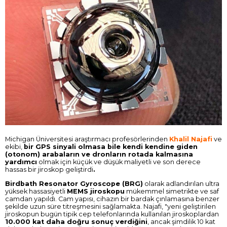
Michigan Üniversitesi araştırmacı profesörlerinden
Khalil Najafi
ve
ekibi,
bir GPS sinyali olmasa bile kendi kendine giden
(otonom) arabaların ve dronların rotada kalmasına
yardımcı
olmak için küçük ve düşük maliyetli ve son derece
hassas bir jiroskop geliştirdi
.
Birdbath Resonator Gyroscope (BRG)
olarak adlandırılan ultra
yüksek hassasiyetli
MEMS jiroskopu
mükemmel simetrikte ve saf
camdan yapıldı. Cam yapısı, cihazın bir bardak çınlamasına benzer
şekilde uzun süre titreşmesini sağlamakta. Najafi, "yeni geliştirilen
jiroskopun bugün tipik cep telefonlarında kullanılan jiroskoplardan
10.000 kat daha doğru sonuç verdiğini
, ancak şimdilik 10 kat