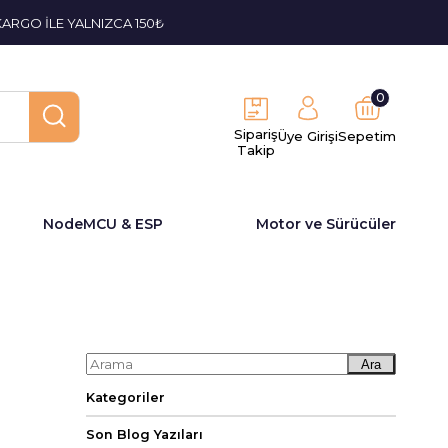
KARGO İLE YALNIZCA 150₺
0
Sipariş
Üye Girişi
Sepetim
Takip
NodeMCU & ESP
Motor ve Sürücüler
Ara
Kategoriler
Son Blog Yazıları