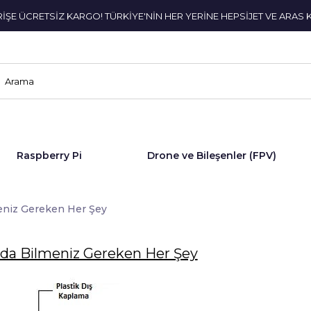
ERİŞE ÜCRETSİZ KARGO! TÜRKİYE'NİN HER YERİNE HEPSİJET VE ARAS 
Raspberry Pi
Drone ve Bileşenler (FPV)
meniz Gereken Her Şey
ında Bilmeniz Gereken Her Şey