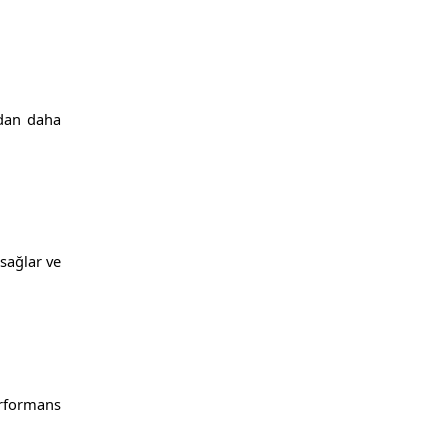
ıdan daha
 sağlar ve
erformans