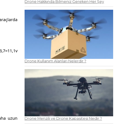
Drone Hakkında Bilmeniz Gereken Her Şey
 araçlarda
3,7=11,1v
Drone Kullanım Alanları Nelerdir ?
daha uzun
Drone Menzili ve Drone Kapasitesi Nedir ?