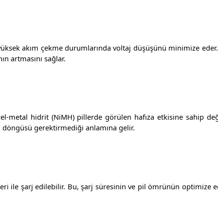
da yüksek akım çekme durumlarında voltaj düşüşünü minimize eder. 
ın artmasını sağlar.
l-metal hidrit (NiMH) pillerde görülen hafıza etkisine sahip deği
arj döngüsü gerektirmediği anlamına gelir.
lleri ile şarj edilebilir. Bu, şarj süresinin ve pil ömrünün optimize 