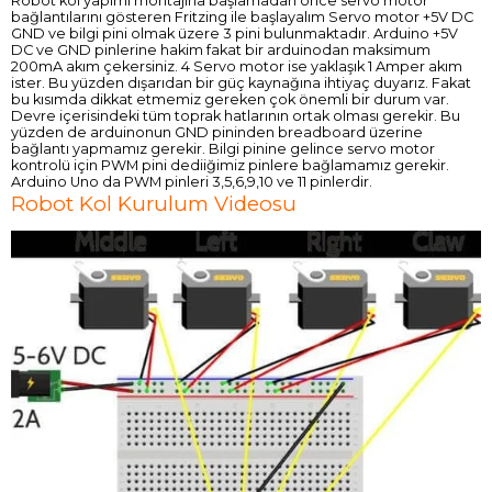
Robot kol yapımı montajına başlamadan önce servo motor
bağlantılarını gösteren Fritzing ile başlayalım Servo motor +5V DC
GND ve bilgi pini olmak üzere 3 pini bulunmaktadır. Arduino +5V
DC ve GND pinlerine hakim fakat bir arduinodan maksimum
200mA akım çekersiniz. 4 Servo motor ise yaklaşık 1 Amper akım
ister. Bu yüzden dışarıdan bir güç kaynağına ihtiyaç duyarız. Fakat
bu kısımda dikkat etmemiz gereken çok önemli bir durum var.
Devre içerisindeki tüm toprak hatlarının ortak olması gerekir. Bu
yüzden de arduinonun GND pininden breadboard üzerine
bağlantı yapmamız gerekir. Bilgi pinine gelince servo motor
kontrolü için PWM pini dediiğimiz pinlere bağlamamız gerekir.
Arduino Uno da PWM pinleri 3,5,6,9,10 ve 11 pinlerdir.
Robot Kol Kurulum Videosu