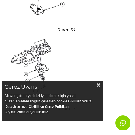
Resim 34.)
Çerez Uyarısı
Alışveriş deneyiminizi iyileştirmek için yasal
düzenlemelere uygun çerezler (cookies) kullanıyoruz.
Detaylı bilgiye
Gizlilik ve Çerez Politikası
Resim 35.)
sayfamızdan erişebilirsiniz.