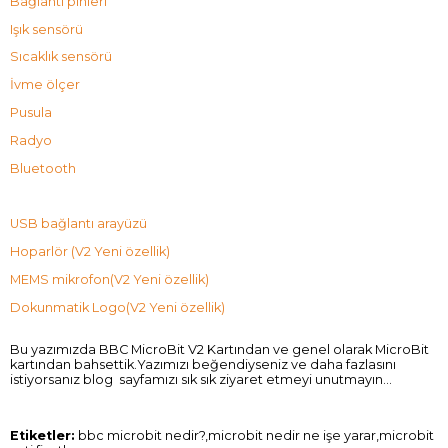
Bağlantı pinleri
Işık sensörü
Sıcaklık sensörü
İvme ölçer
Pusula
Radyo
Bluetooth
USB bağlantı arayüzü
Hoparlör (V2 Yeni özellik)
MEMS mikrofon(V2 Yeni özellik)
Dokunmatik Logo(V2 Yeni özellik)
Bu yazımızda BBC MicroBit V2 Kartından ve genel olarak MicroBit
kartından bahsettik.Yazımızı beğendiyseniz ve daha fazlasını
istiyorsanız blog sayfamızı sık sık ziyaret etmeyi unutmayın...
Etiketler:
bbc microbit nedir?,microbit nedir ne işe yarar,microbit