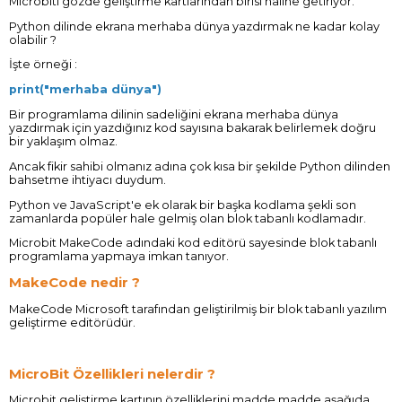
Microbiti gözde geliştirme kartlarından birisi haline getiriyor.
Python dilinde ekrana merhaba dünya yazdırmak ne kadar kolay
olabilir ?
İşte örneği :
print("merhaba dünya")
Bir programlama dilinin sadeliğini ekrana merhaba dünya
yazdırmak için yazdığınız kod sayısına bakarak belirlemek doğru
bir yaklaşım olmaz.
Ancak fikir sahibi olmanız adına çok kısa bir şekilde Python dilinden
bahsetme ihtiyacı duydum.
Python ve JavaScript'e ek olarak bir başka kodlama şekli son
zamanlarda popüler hale gelmiş olan blok tabanlı kodlamadır.
Microbit MakeCode adındaki kod editörü sayesinde blok tabanlı
programlama yapmaya imkan tanıyor.
MakeCode nedir ?
MakeCode Microsoft tarafından geliştirilmiş bir blok tabanlı yazılım
geliştirme editörüdür.
MicroBit Özellikleri nelerdir ?
Microbit geliştirme kartının özelliklerini madde madde aşağıda