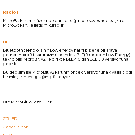
Radio |
MicroBit kartımız üzerinde barındırdığı radio sayesinde başka bir
MicroBit kart ile iletişim kurabilir.
BLE |
Bluetooth teknolojisinin Low energy halini bizlerle bir araya
getiren MicroBit kartımızın üzerindeki BLE(Bluetooth Low Energy)
teknolojisi MicroBit V2 ile birlikte BLE 4.0'dan BLE 5.0 versiyonuna
geçirildi.
Bu değişim ise MicroBit V2 kartının önceki versiyonuna kıyasla ciddi
bir iyileştirmeye gittiğini gösteriyor.
İşte MicroBit V2 özellikleri ;
5*5 LED
2 adet Buton