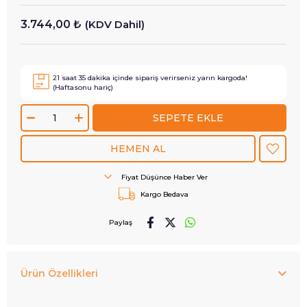
3.744,00 ₺
(KDV Dahil)
21
saat
35
dakika içinde sipariş verirseniz
yarın
kargoda!
(Haftasonu hariç)
Fiyat Düşünce Haber Ver
Kargo Bedava
Paylaş
Ürün Özellikleri