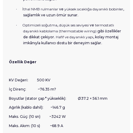
·
İthal NMB rulmanlar
ve
yüksek sıcaklığa dayanıklı bobinler
,
sağlamlık ve uzun ömür sunar.
·
Optimizeli soğutma
,
düşük ses seviyesi
ve
termostatlı
dayanıklı kablolama (thermostable wiring)
gibi özellikler
de dikkat çekiyor.
Hafif ve dayanıklı yapı
, kolay montaj
imkânıyla kullanıcı dostu bir deneyim sağlar.
Özellik
Değer
KV Değeri:
500 KV
İç Direnç:
~76.35 m?
Boyutlar (stator çap * yükseklik):
Ø37.2 × 56.1 mm
Ağırlık (kablo dahil):
~146.7 g
Maks. Güç: (10 sn)
~3242 W
Maks. Akım: (10 s)
~68.9 A