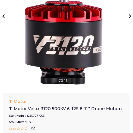
T-Motor
T-Motor Velox 3120 500KV 6-12S 8-11'' Drone Motoru
Stok Kodu
(2507271006)
Stok Miktarı
:
49
0.0