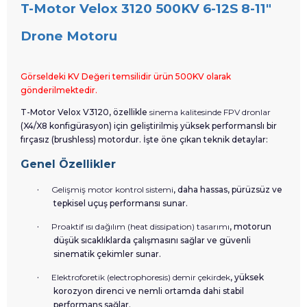
T-Motor Velox 3120 500KV 6-12S 8-11"
Drone Motoru
Görseldeki KV Değeri temsilidir ürün 500KV olarak
gönderilmektedir.
T-Motor Velox V3120, özellikle
sinema kalitesinde FPV dronlar
(X4/X8 konfigürasyon) için geliştirilmiş yüksek performanslı bir
fırçasız (brushless) motordur. İşte öne çıkan teknik detaylar:
Genel Özellikler
·
Gelişmiş motor kontrol sistemi
, daha hassas, pürüzsüz ve
tepkisel uçuş performansı sunar.
·
Proaktif ısı dağılım (heat dissipation) tasarımı
, motorun
düşük sıcaklıklarda çalışmasını sağlar ve güvenli
sinematik çekimler sunar.
·
Elektroforetik (electrophoresis) demir çekirdek
, yüksek
korozyon direnci ve nemli ortamda dahi stabil
performans sağlar.