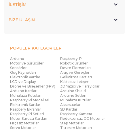
İLETİŞİM
BİZE ULAŞIN
POPÜLER KATEGORİLER
Arduino
Raspberry-Pi
Motor ve Sürücüler
Robotik Ürünler
Sensörler
Devre Elemanları
Güç Kaynakları
Araç ve Gereçler
Elektronik Kartlar
Geliştirme Kartları
LCD ve Display
Kablosuz İletişim
Drone ve Bileşenler (FPV)
3D Yazıcı ve Tarayıcılar
Arduino Kartları
Arduino Shield
Muhafaza Kutuları
Arduino Setleri
Raspberry Pi Modelleri
Muhafaza Kutuları
Elektronik Kartlar
Aksesuarlar
Raspbery Ekranlar
SD Kartlar
Raspberry Pi Setleri
Raspberry Kamera
Motor Sürücü Kartları
Redüktörsüz DC Motorlar
Fırçasız Motorlar
Step Motorlar
Servo Motorlar
Titreşim Motorları