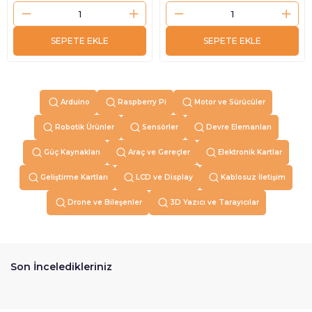
SEPETE EKLE
SEPETE EKLE
Arduino
Raspberry Pi
Motor ve Sürücüler
Robotik Ürünler
Sensörler
Devre Elemanları
Güç Kaynakları
Araç ve Gereçler
Elektronik Kartlar
Geliştirme Kartları
LCD ve Display
Kablosuz İletişim
Drone ve Bileşenler
3D Yazıcı ve Tarayıcılar
Son İnceledikleriniz