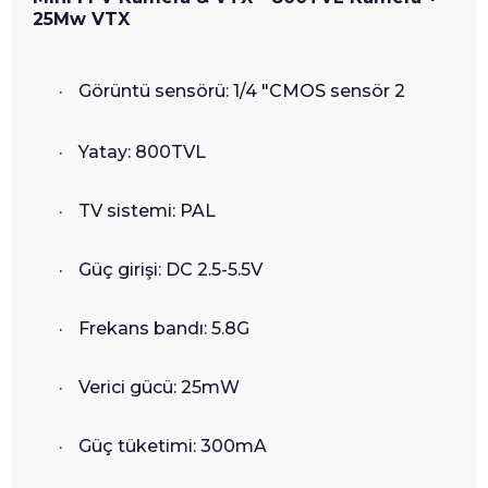
25Mw VTX
·
Görüntü sensörü: 1/4 "CMOS sensör 2
·
Yatay: 800TVL
·
TV sistemi: PAL
·
Güç girişi: DC 2.5-5.5V
·
Frekans bandı: 5.8G
·
Verici gücü: 25mW
·
Güç tüketimi: 300mA