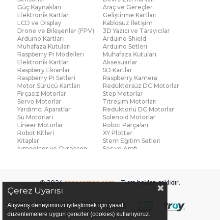
Güç Kaynakları
Araç ve Gereçler
Elektronik Kartlar
Geliştirme Kartları
LCD ve Display
Kablosuz İletişim
Drone ve Bileşenler (FPV)
3D Yazıcı ve Tarayıcılar
Arduino Kartları
Arduino Shield
Muhafaza Kutuları
Arduino Setleri
Raspberry Pi Modelleri
Muhafaza Kutuları
Elektronik Kartlar
Aksesuarlar
Raspbery Ekranlar
SD Kartlar
Raspberry Pi Setleri
Raspberry Kamera
Motor Sürücü Kartları
Redüktörsüz DC Motorlar
Fırçasız Motorlar
Step Motorlar
Servo Motorlar
Titreşim Motorları
Yardımcı Aparatlar
Redüktörlü DC Motorlar
Su Motorları
Solenoid Motorlar
Lineer Motorlar
Robot Parçaları
Robot Kitleri
XY Plotter
Kitaplar
Stem Eğitim Setleri
İvmeölçer ve Gyroscop
Ses ve Amfi
Su Seviye ve Yağmur
Parmak İzi Modülleri
Sensörü
Çoklu Sensör Kartları (IMU)
Medikal
Voltaj ve Akım
Titreşim
© 2024
robocombo.com
- Tüm hakları saklıdır.
Basınç ve Kuvvet
Gaz
Çerez Uyarısı
Manyetik ve Hall Effect
Işık ve Renk
Mesafe, Çizgi ve Hareket
Sıcaklık ve Nem
Alışveriş deneyiminizi iyileştirmek için yasal
Ateş Algılayıcı
Ağırlık
düzenlemelere uygun çerezler (cookies) kullanıyoruz.
Diğer Sensörler
Sigortalar