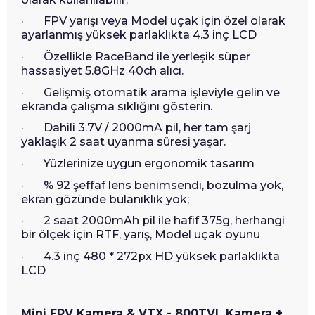
· FPV yarışı veya Model uçak için özel olarak
ayarlanmış yüksek parlaklıkta 4.3 inç LCD
· Özellikle RaceBand ile yerleşik süper
hassasiyet 5.8GHz 40ch alıcı.
· Gelişmiş otomatik arama işleviyle gelin ve
ekranda çalışma sıklığını gösterin.
· Dahili 3.7V / 2000mA pil, her tam şarj
yaklaşık 2 saat uyanma süresi yaşar.
· Yüzlerinize uygun ergonomik tasarım
· % 92 şeffaf lens benimsendi, bozulma yok,
ekran gözünde bulanıklık yok;
· 2 saat 2000mAh pil ile hafif 375g, herhangi
bir ölçek için RTF, yarış, Model uçak oyunu
· 4.3 inç 480 * 272px HD yüksek parlaklıkta
LCD
Mini FPV Kamera & VTX - 800TVL Kamera +