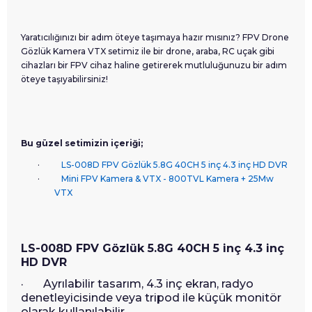
Yaratıcılığınızı bir adım öteye taşımaya hazır mısınız? FPV Drone
Gözlük Kamera VTX setimiz ile bir drone, araba, RC uçak gibi
cihazları bir FPV cihaz haline getirerek mutluluğunuzu bir adım
öteye taşıyabilirsiniz!
Bu güzel setimizin içeriği;
·
LS-008D FPV Gözlük 5.8G 40CH 5 inç 4.3 inç HD DVR
·
Mini FPV Kamera & VTX - 800TVL Kamera + 25Mw
VTX
LS-008D FPV Gözlük 5.8G 40CH 5 inç 4.3 inç
HD DVR
· Ayrılabilir tasarım, 4.3 inç ekran, radyo
denetleyicisinde veya tripod ile küçük monitör
olarak kullanılabilir.