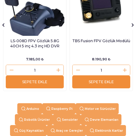
LS-008D FPV Gözlük 5.8G
TBS Fusion FPV Gözlük Modülü
40CH 5 inç 4.3 inç HD DVR
7.185,00 ₺
8.190,90 ₺
SEPETE EKLE
SEPETE EKLE
Arduino
Raspberry Pi
Motor ve Sürücüler
Robotik Ürünler
Sensörler
Devre Elemanları
Güç Kaynakları
Araç ve Gereçler
Elektronik Kartlar