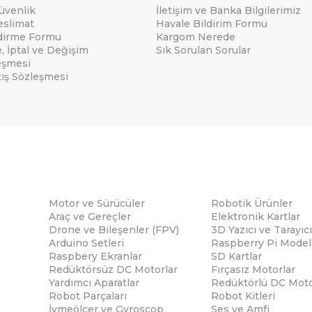
Güvenlik
İletişim ve Banka Bilgilerimiz
eslimat
Havale Bildirim Formu
ndirme Formu
Kargom Nerede
e, İptal ve Değişim
Sık Sorulan Sorular
eşmesi
tış Sözleşmesi
Motor ve Sürücüler
Robotik Ürünler
Araç ve Gereçler
Elektronik Kartlar
Drone ve Bileşenler (FPV)
3D Yazıcı ve Tarayıcı
Arduino Setleri
Raspberry Pi Modell
Raspbery Ekranlar
SD Kartlar
Redüktörsüz DC Motorlar
Fırçasız Motorlar
Yardımcı Aparatlar
Redüktörlü DC Moto
Robot Parçaları
Robot Kitleri
İvmeölçer ve Gyroscop
Ses ve Amfi