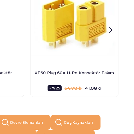
nektör
XT60 Plug 60A Li-Po Konnektör Takım
54,78 ₺
41,08 ₺
%25
Devre Elemanları
Güç Kaynakları