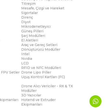
Titreşim
Mesafe, Çizgi ve Hareket
Sigortalar
Direnç
Diyot
Mikrodenetleyici
Güneş Pilleri
Şarj Modülleri
i
El Aletleri
Araç ve Gereç Setleri
Dönüştürücü Modüller
Intel
Nvidia
LCD
RFID ve NFC Modülleri
 FPV Setler
Drone Lipo Piller
Uçuş Kontrol Kartları (FC)
Drone Alıcı Vericiler - RX & TX
Modüller
3D Yazıcılar
Ekipmanları
Hotend ve Extruder
Ekipmanları