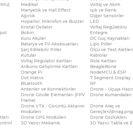
(IMU)
Medikal
Voltaj ve Akım
Manyetik ve Hall Effect
Işık ve Renk
Ağırlık
Diğer Sensörler
Hoparlör, Mikrofon ve Buzzer
LED
Kristal Osilator
Voltaj Regülatörü
pot
Bobin
Entegre
Kuru Aküler
DC Güç Kaynakları
Batarya ve Pil Aksesuarları
Lipo Piller
Şarj Edilebilir Piller
Ölçü ve Test Aletler
Kutular
Kablolar
Voltaj Regülatör Kartları
Röle Kartları
Arduino Geliştirme Kartları
BeagleBone
Orange Pi
NodeMCU & ESP
Dot Matrix
7 Segment Display
Bluetooth
RF
Antenler ve Konnektörler
Drone - Uçuşa Hazır
Drone Gövde Elemanları (FPV
Drone Kumandaları
Frame)
Drone VTX - Görüntü Aktarım
Drone Araç ve
Modülleri
Gereçleri/drnag.png
tleri
Drone GPS Modülleri
Drone Gözlükleri
ontrol
3D Yazıcı Mekanik
3D Yazıcı Tabla ve 