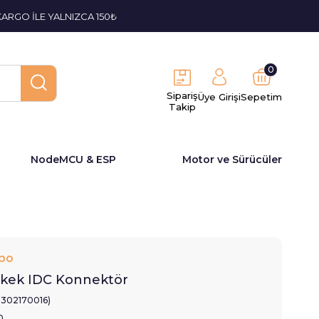
KARGO İLE YALNIZCA 150₺
0
Sipariş
Üye Girişi
Sepetim
Takip
NodeMCU & ESP
Motor ve Sürücüler
bo
rkek IDC Konnektör
2302170016)
0