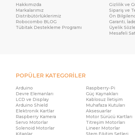
Hakkımızda
Gizlilik ve 
Markalarımız
Sipariş ve T
Distribütörlüklerimiz
Ön Bilgile
Robocombo BLOG
Garanti, İad
Tübitak Destekleme Programı
Üyelik Sözl
Mesafeli Sa
POPÜLER KATEGORİLER
Arduino
Raspberry-Pi
Devre Elemanları
Güç Kaynakları
LCD ve Display
Kablosuz İletişim
Arduino Shield
Muhafaza Kutuları
Elektronik Kartlar
Aksesuarlar
Raspberry Kamera
Motor Sürücü Kartları
Servo Motorlar
Titreşim Motorları
Solenoid Motorlar
Lineer Motorlar
Kitaplar
Stem Eğitim Setleri