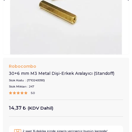
Robocombo
30+6 mm M3 Metal Dişi-Erkek Aralayıcı (Standoff)
Stok Kodu
(1710240090)
Stok Miktarı
:
247
5.0
14,37 ₺
(KDV Dahil)
2
saat
16
dakika içinde sipariş verirseniz
bugün
kargoda!