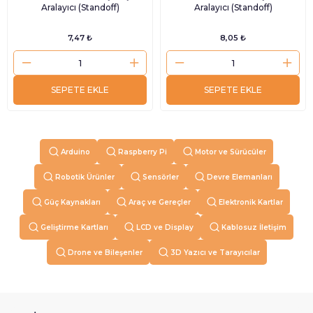
Aralayıcı (Standoff)
Aralayıcı (Standoff)
7,47 ₺
8,05 ₺
SEPETE EKLE
SEPETE EKLE
Arduino
Raspberry Pi
Motor ve Sürücüler
Robotik Ürünler
Sensörler
Devre Elemanları
Güç Kaynakları
Araç ve Gereçler
Elektronik Kartlar
Geliştirme Kartları
LCD ve Display
Kablosuz İletişim
Drone ve Bileşenler
3D Yazıcı ve Tarayıcılar