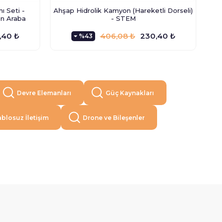
ı Seti -
Ahşap Hidrolik Kamyon (Hareketli Dorseli)
en Araba
- STEM
,40 ₺
406,08 ₺
230,40 ₺
%43
Devre Elemanları
Güç Kaynakları
blosuz İletişim
Drone ve Bileşenler