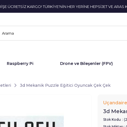
ERİŞE ÜCRETSİZ KARGO! TÜRKİYE'NİN HER YERİNE HEPSİJET VE ARAS 
Raspberry Pi
Drone ve Bileşenler (FPV)
etleri
3d Mekanik Puzzle Eğitici Oyuncak Çek Çek
Uçandair
3d Mekan
Stok Kodu
(
Stok Miktarı
: