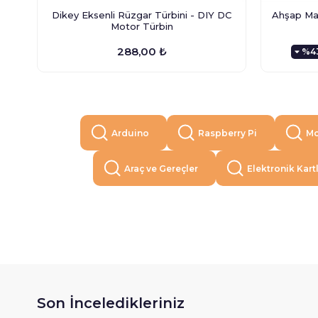
Dikey Eksenli Rüzgar Türbini - DIY DC
Ahşap Man
Motor Türbin
288,00 ₺
%4
Arduino
Raspberry Pi
Mo
Araç ve Gereçler
Elektronik Kart
Son İnceledikleriniz