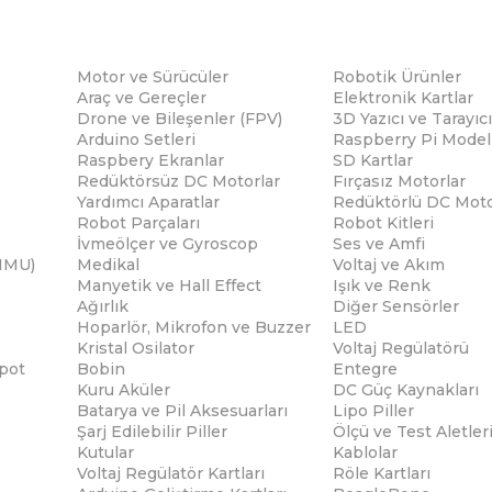
Motor ve Sürücüler
Robotik Ürünler
Araç ve Gereçler
Elektronik Kartlar
Drone ve Bileşenler (FPV)
3D Yazıcı ve Tarayıcı
Arduino Setleri
Raspberry Pi Modell
Raspbery Ekranlar
SD Kartlar
Redüktörsüz DC Motorlar
Fırçasız Motorlar
Yardımcı Aparatlar
Redüktörlü DC Moto
Robot Parçaları
Robot Kitleri
İvmeölçer ve Gyroscop
Ses ve Amfi
(IMU)
Medikal
Voltaj ve Akım
Manyetik ve Hall Effect
Işık ve Renk
Ağırlık
Diğer Sensörler
Hoparlör, Mikrofon ve Buzzer
LED
Kristal Osilator
Voltaj Regülatörü
pot
Bobin
Entegre
Kuru Aküler
DC Güç Kaynakları
Batarya ve Pil Aksesuarları
Lipo Piller
Şarj Edilebilir Piller
Ölçü ve Test Aletler
Kutular
Kablolar
Voltaj Regülatör Kartları
Röle Kartları