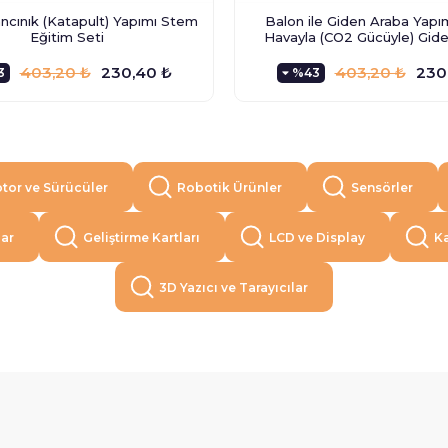
cınık (Katapult) Yapımı Stem
Balon ile Giden Araba Yapım
Eğitim Seti
Havayla (CO2 Gücüyle) Gid
403,20 ₺
230,40 ₺
403,20 ₺
230
3
%43
tor ve Sürücüler
Robotik Ürünler
Sensörler
lar
Geliştirme Kartları
LCD ve Display
Ka
3D Yazıcı ve Tarayıcılar