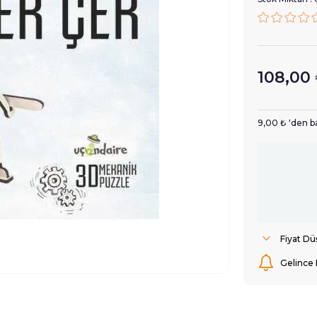
108,00
9,00 ₺
'den b
Fiyat D
Gelince 