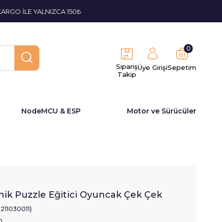
KARGO İLE YALNIZCA 150₺
0
Sipariş
Üye Girişi
Sepetim
Takip
NodeMCU & ESP
Motor ve Sürücüler
e
ik Puzzle Eğitici Oyuncak Çek Çek
2211030011)
0