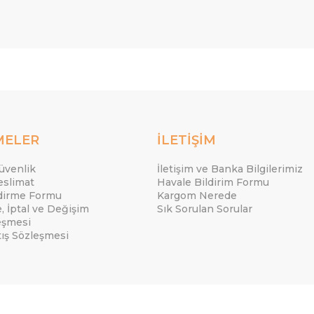
MELER
İLETİŞİM
Güvenlik
İletişim ve Banka Bilgilerimiz
eslimat
Havale Bildirim Formu
ndirme Formu
Kargom Nerede
e, İptal ve Değişim
Sık Sorulan Sorular
eşmesi
tış Sözleşmesi