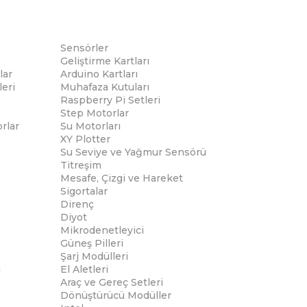
Sensörler
Geliştirme Kartları
lar
Arduino Kartları
eri
Muhafaza Kutuları
Raspberry Pi Setleri
Step Motorlar
rlar
Su Motorları
XY Plotter
Su Seviye ve Yağmur Sensörü
Titreşim
Mesafe, Çizgi ve Hareket
Sigortalar
Direnç
Diyot
Mikrodenetleyici
Güneş Pilleri
Şarj Modülleri
i
El Aletleri
Araç ve Gereç Setleri
Dönüştürücü Modüller