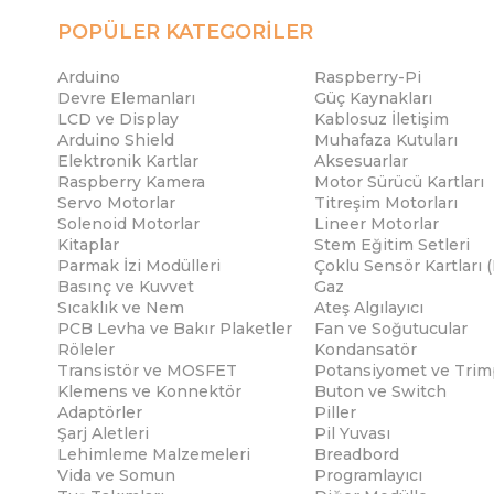
POPÜLER KATEGORİLER
Arduino
Raspberry-Pi
Devre Elemanları
Güç Kaynakları
LCD ve Display
Kablosuz İletişim
Arduino Shield
Muhafaza Kutuları
Elektronik Kartlar
Aksesuarlar
Raspberry Kamera
Motor Sürücü Kartları
Servo Motorlar
Titreşim Motorları
Solenoid Motorlar
Lineer Motorlar
Kitaplar
Stem Eğitim Setleri
Parmak İzi Modülleri
Çoklu Sensör Kartları 
Basınç ve Kuvvet
Gaz
Sıcaklık ve Nem
Ateş Algılayıcı
PCB Levha ve Bakır Plaketler
Fan ve Soğutucular
Röleler
Kondansatör
Transistör ve MOSFET
Potansiyomet ve Trim
Klemens ve Konnektör
Buton ve Switch
Adaptörler
Piller
Şarj Aletleri
Pil Yuvası
Lehimleme Malzemeleri
Breadbord
Vida ve Somun
Programlayıcı