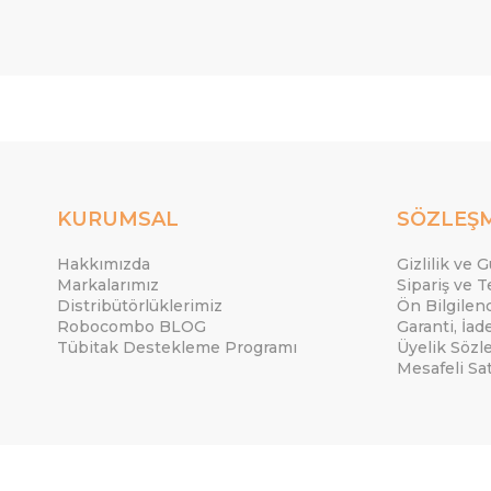
KURUMSAL
SÖZLEŞ
Hakkımızda
Gizlilik ve 
Markalarımız
Sipariş ve T
Distribütörlüklerimiz
Ön Bilgile
Robocombo BLOG
Garanti, İad
Tübitak Destekleme Programı
Üyelik Sözl
Mesafeli Sa