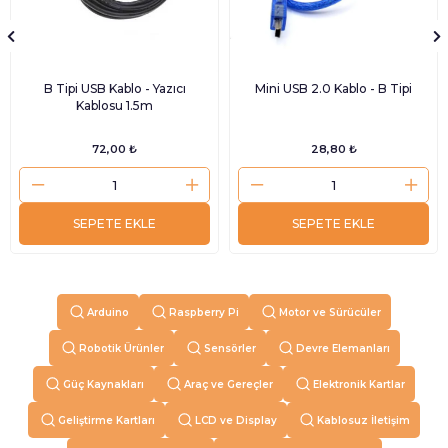
B Tipi USB Kablo - Yazıcı
Mini USB 2.0 Kablo - B Tipi
Kablosu 1.5m
72,00 ₺
28,80 ₺
SEPETE EKLE
SEPETE EKLE
Arduino
Raspberry Pi
Motor ve Sürücüler
Robotik Ürünler
Sensörler
Devre Elemanları
Güç Kaynakları
Araç ve Gereçler
Elektronik Kartlar
Geliştirme Kartları
LCD ve Display
Kablosuz İletişim