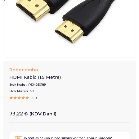
Robocombo
HDMI Kablo (1.5 Metre)
Stok Kodu
(1604260189)
Stok Miktarı
:
59
5.0
73,22 ₺
(KDV Dahil)
16
saat
34
dakika içinde sipariş verirseniz
yarın
kargoda!