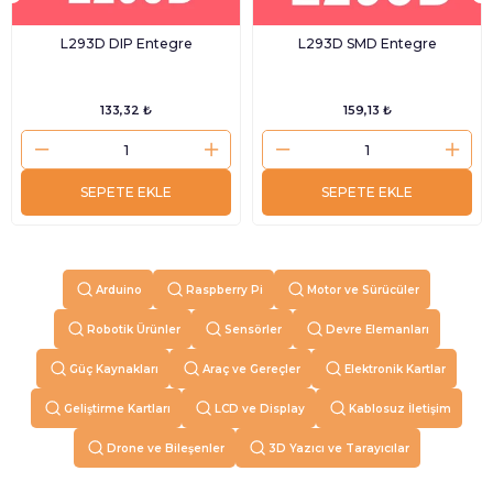
L293D DIP Entegre
L293D SMD Entegre
133,32 ₺
159,13 ₺
SEPETE EKLE
SEPETE EKLE
Arduino
Raspberry Pi
Motor ve Sürücüler
Robotik Ürünler
Sensörler
Devre Elemanları
Güç Kaynakları
Araç ve Gereçler
Elektronik Kartlar
Geliştirme Kartları
LCD ve Display
Kablosuz İletişim
Drone ve Bileşenler
3D Yazıcı ve Tarayıcılar