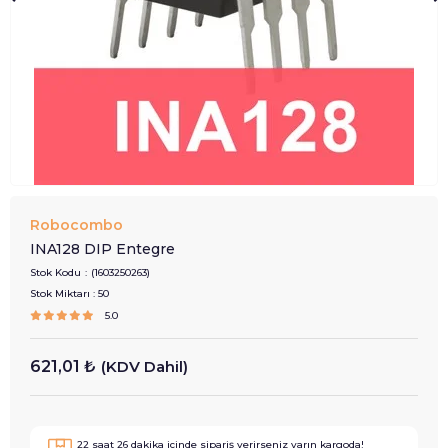
Robocombo
INA128 DIP Entegre
Stok Kodu
(1603250263)
Stok Miktarı
:
50
5.0
621,01 ₺
(KDV Dahil)
22
saat
25
dakika içinde sipariş verirseniz
yarın
kargoda!