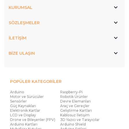
KURUMSAL
SÖZLEŞMELER
İLETİŞİM
BİZE ULAŞIN
POPÜLER KATEGORİLER
Arduino
Raspberry-Pi
Motor ve Sürücüler
Robotik Ürünler
Sensörler
Devre Elemanları
Güç Kaynakları
Araç ve Gereçler
Elektronik Kartlar
Geliştirme Kartları
LCD ve Display
Kablosuz İletişim
Drone ve Bileşenler (FPV)
3D Yazıcı ve Tarayıcılar
Arduino Kartları
Arduino Shield
Muhafaza Kutuları
Arduino Setleri