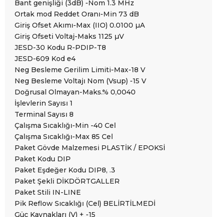
Bant genişliği (3dB) -Nom 1.3 MHz
Ortak mod Reddet Oranı-Min 73 dB
Giriş Ofset Akımı-Max (IIO) 0.0100 µA
Giriş Ofseti Voltaj-Maks 1125 µV
JESD-30 Kodu R-PDIP-T8
JESD-609 Kod e4
Neg Besleme Gerilim Limiti-Max-18 V
Neg Besleme Voltajı Nom (Vsup) -15 V
Doğrusal Olmayan-Maks.% 0,0040
İşlevlerin Sayısı 1
Terminal Sayısı 8
Çalışma Sıcaklığı-Min -40 Cel
Çalışma Sıcaklığı-Max 85 Cel
Paket Gövde Malzemesi PLASTİK / EPOKSİ
Paket Kodu DIP
Paket Eşdeğer Kodu DIP8, .3
Paket Şekli DİKDÖRTGALLER
Paket Stili IN-LINE
Pik Reflow Sıcaklığı (Cel) BELİRTİLMEDİ
Güç Kaynakları (V) + -15