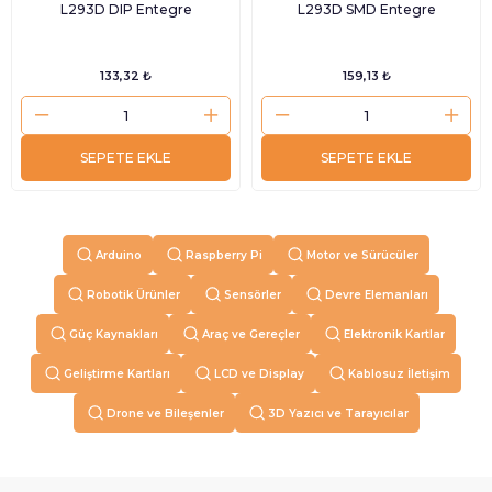
L293D DIP Entegre
L293D SMD Entegre
133,32 ₺
159,13 ₺
SEPETE EKLE
SEPETE EKLE
Arduino
Raspberry Pi
Motor ve Sürücüler
Robotik Ürünler
Sensörler
Devre Elemanları
Güç Kaynakları
Araç ve Gereçler
Elektronik Kartlar
Geliştirme Kartları
LCD ve Display
Kablosuz İletişim
Drone ve Bileşenler
3D Yazıcı ve Tarayıcılar