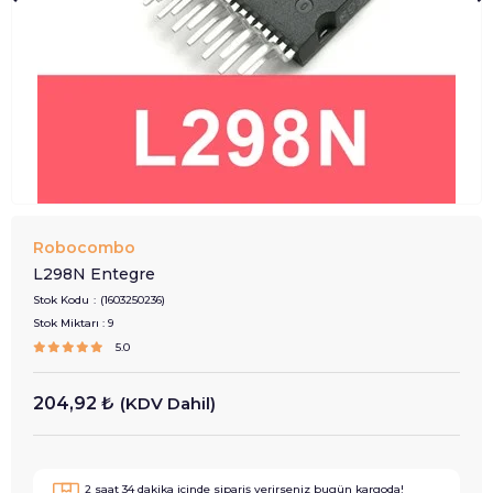
Robocombo
L298N Entegre
Stok Kodu
(1603250236)
Stok Miktarı
:
9
5.0
204,92 ₺
(KDV Dahil)
2
saat
34
dakika içinde sipariş verirseniz
bugün
kargoda!