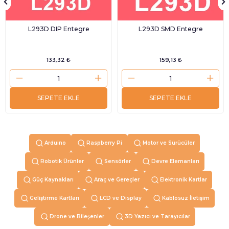
L293D DIP Entegre
L293D SMD Entegre
133,32 ₺
159,13 ₺
SEPETE EKLE
SEPETE EKLE
Arduino
Raspberry Pi
Motor ve Sürücüler
Robotik Ürünler
Sensörler
Devre Elemanları
Güç Kaynakları
Araç ve Gereçler
Elektronik Kartlar
Geliştirme Kartları
LCD ve Display
Kablosuz İletişim
Drone ve Bileşenler
3D Yazıcı ve Tarayıcılar