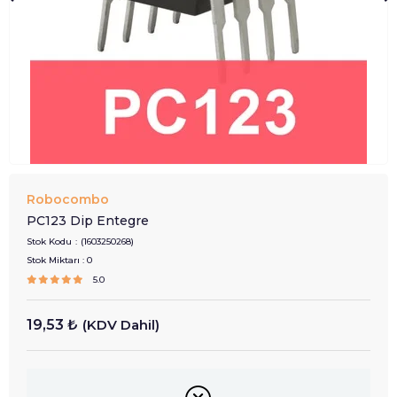
Robocombo
PC123 Dip Entegre
Stok Kodu
(1603250268)
Stok Miktarı
:
0
5.0
19,53 ₺
(KDV Dahil)