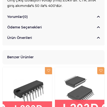
Giriş çıkış izolasyon voltajı (rms) 5,0kV'dir. CTR, 5mA
giriş akımında% 50 ila% 400'dür.
Yorumlar
(0)
Ödeme Seçenekleri
Ürün Önerileri
Benzer Ürünler