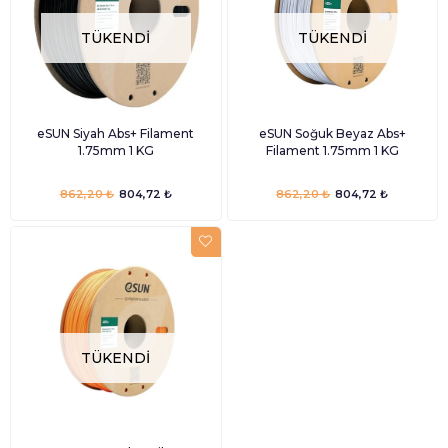
TÜKENDI
TÜKENDI
eSUN Siyah Abs+ Filament
eSUN Soğuk Beyaz Abs+
1.75mm 1 KG
Filament 1.75mm 1 KG
862,20 ₺
804,72 ₺
862,20 ₺
804,72 ₺
TÜKENDI