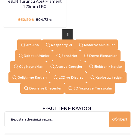
eSUN Turuncu Abs+ Filament
1.75mm 1 KG
862,20 ₺
804,72 ₺
1
Arduino
Raspberry Pi
Motor ve Sürücüler
Robotik Ürünler
Sensörler
Devre Elemanları
Güç Kaynakları
Araç ve Gereçler
Elektronik Kartlar
Geliştirme Kartları
LCD ve Display
Kablosuz İletişim
Drone ve Bileşenler
3D Yazıcı ve Tarayıcılar
E-BÜLTENE KAYDOL
GÖNDER