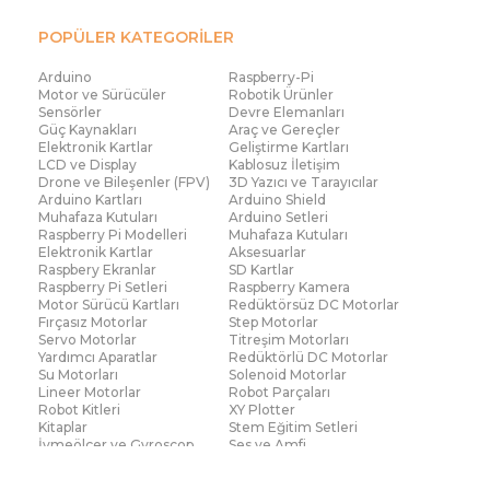
POPÜLER KATEGORİLER
Arduino
Raspberry-Pi
Motor ve Sürücüler
Robotik Ürünler
Sensörler
Devre Elemanları
Güç Kaynakları
Araç ve Gereçler
Elektronik Kartlar
Geliştirme Kartları
LCD ve Display
Kablosuz İletişim
Drone ve Bileşenler (FPV)
3D Yazıcı ve Tarayıcılar
Arduino Kartları
Arduino Shield
Muhafaza Kutuları
Arduino Setleri
Raspberry Pi Modelleri
Muhafaza Kutuları
Elektronik Kartlar
Aksesuarlar
Raspbery Ekranlar
SD Kartlar
Raspberry Pi Setleri
Raspberry Kamera
Motor Sürücü Kartları
Redüktörsüz DC Motorlar
Fırçasız Motorlar
Step Motorlar
Servo Motorlar
Titreşim Motorları
Yardımcı Aparatlar
Redüktörlü DC Motorlar
Su Motorları
Solenoid Motorlar
Lineer Motorlar
Robot Parçaları
Robot Kitleri
XY Plotter
Kitaplar
Stem Eğitim Setleri
İvmeölçer ve Gyroscop
Ses ve Amfi
Su Seviye ve Yağmur
Parmak İzi Modülleri
Sensörü