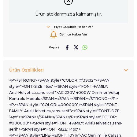
Ürün stoklarımızda kalmamıştır.
Fiyat Düşünce Haber Ver
Gelince Haber Ver
Paylaş
Ürün Özellikleri
<P><STRONG><SPAN style="COLOR: #f39c12"><SPAN
style="FONT-SIZE: 16px"><SPAN style="FONT-FAMILY:
Arial,Helvetica,sans-serif">AC 220V 4000W Dimmer Voltaj
Kontrolü Modülü</SPAN></SPAN></SPAN></STRONG></P>
<P><SPAN style="COLOR: #000000"><SPAN style="FONT-
FAMILY: Arial,Helvetica,sans-serif"><SPAN style="FONT-SIZE:
14px"></SPAN></SPAN></SPAN></P><SPAN style="COLOR:
#000000"><SPAN style="FONT-FAMILY: Arial,Helvetica,sans-
serif"><SPAN style="FONT-SIZE: 14px">
<P><SPAN style="LINE-HEIGHT: 107%">AC Gerilim İle Çalışan