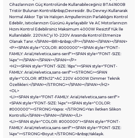
Cihazlarınızın Güç Kontrolünde Kullanabileceğiniz BTA41600B
Tristör Bulunan Kontrol&nbsp;Devresidir. Bu Devreyi Kullanarak
Normal Akkor Tipi Ve Halojen Ampullerinizin Parlaklığını Kontrol
Edebilir, Isıtıcılarınızın Gücünü Ayarlayabilir Ve AC Motorlarınızın
Hızını Kontrol Edebilirsiniz Maksimum 4000W Resiztif Yük İle
Kullanılabilir. 220VAC'yi 10-220V Arasında Kontrol Etmenize
Olanak Tanır.</SPAN><BR>&nbsp;</P></SPAN></SPAN></SPAN>
<P><SPAN style="COLOR: #000000"><SPAN style="FONT-
FAMILY: Arial,Helvetica,sans-serif"><SPAN style="FONT-SIZE:
14px"></SPAN></SPAN></SPAN></P>
<H2><SPAN style="FONT-SIZE: 16px"><SPAN style="FONT-
FAMILY: Arial,Helvetica,sans-serif"><STRONG><SPAN
style="COLOR: #f39c12">AC 220V 4000W Dimmer Teknik
Özellikleri:</SPAN></STRONG></SPAN></SPAN></H2>
<OL>
<LI><SPAN style="FONT-FAMILY: Arial,Helvetica,sans-serif">
<SPAN style="FONT-SIZE: 14px"><SPAN style="COLOR:
#000000"><STRONG>Yapısı: </STRONG>Yarı İletken Silikon
Kontrollü</SPAN></SPAN></SPAN></LI>
<LI><SPAN style="COLOR: #000000"><SPAN style="FONT-
FAMILY: Arial,Helvetica,sans-serif"><SPAN style="FONT-SIZE:
14px"><STRONG>Boyut:</STRONG>&nbsp;Yaklaşık.