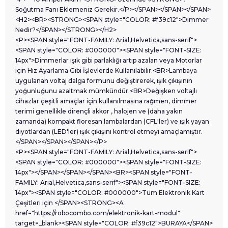
Soğutma Fanı Eklemeniz Gerekir.</P></SPAN></SPAN></SPAN>
<H2><BR><STRONG><SPAN style="COLOR: #f39c12">Dimmer
Nedir?</SPAN></STRONG></H2>
<P><SPAN style="FONT-FAMILY: Arial,Helvetica,sans-serif">
<SPAN style="COLOR: #000000"><SPAN style="FONT-SIZE:
14px">Dimmerlar ışık gibi parlaklığı artıp azalan veya Motorlar
için Hız Ayarlama Gibi İşlevlerde Kullanılabilir.<BR>Lambaya
uygulanan voltaj dalga formunu değiştirerek, ışık çıkışının
yoğunluğunu azaltmak mümkündür.<BR>Değişken voltajlı
cihazlar çeşitli amaçlar için kullanılmasına rağmen, dimmer
terimi genellikle dirençli akkor , halojen ve (daha yakın
zamanda) kompakt floresan lambalardan (CFL'ler) ve ışık yayan
diyotlardan (LED'ler) ışık çıkışını kontrol etmeyi amaçlamıştır.
</SPAN></SPAN></SPAN></P>
<P><SPAN style="FONT-FAMILY: Arial,Helvetica,sans-serif">
<SPAN style="COLOR: #000000"><SPAN style="FONT-SIZE:
14px"></SPAN></SPAN></SPAN><BR><SPAN style="FONT-
FAMILY: Arial,Helvetica,sans-serif"><SPAN style="FONT-SIZE:
14px"><SPAN style="COLOR: #000000">Tüm Elektronik Kart
Çeşitleri için </SPAN><STRONG><A
href="https://robocombo.com/elektronik-kart-modul"
target=_blank><SPAN style="COLOR: #f39c12">BURAYA</SPAN>