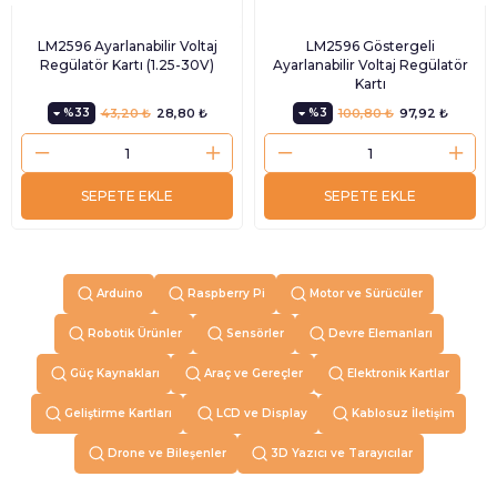
LM2596 Ayarlanabilir Voltaj
LM2596 Göstergeli
Regülatör Kartı (1.25-30V)
Ayarlanabilir Voltaj Regülatör
Kartı
%33
43,20 ₺
28,80 ₺
%3
100,80 ₺
97,92 ₺
SEPETE EKLE
SEPETE EKLE
Arduino
Raspberry Pi
Motor ve Sürücüler
Robotik Ürünler
Sensörler
Devre Elemanları
Güç Kaynakları
Araç ve Gereçler
Elektronik Kartlar
Geliştirme Kartları
LCD ve Display
Kablosuz İletişim
Drone ve Bileşenler
3D Yazıcı ve Tarayıcılar