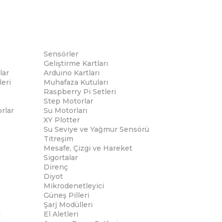
Sensörler
Geliştirme Kartları
lar
Arduino Kartları
eri
Muhafaza Kutuları
Raspberry Pi Setleri
Step Motorlar
rlar
Su Motorları
XY Plotter
Su Seviye ve Yağmur Sensörü
Titreşim
Mesafe, Çizgi ve Hareket
Sigortalar
Direnç
Diyot
Mikrodenetleyici
Güneş Pilleri
Şarj Modülleri
i
El Aletleri