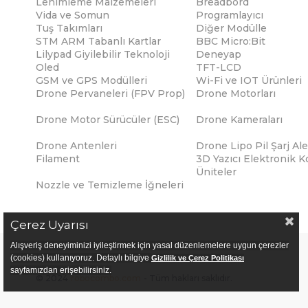
Lehimleme Malzemeleri
Breadbord
Vida ve Somun
Programlayıcı
Tuş Takımları
Diğer Modülle
STM ARM Tabanlı Kartlar
BBC Micro:Bit
Lilypad Giyilebilir Teknoloji
Deneyap
Oled
TFT-LCD
GSM ve GPS Modülleri
Wi-Fi ve IOT Ürünleri
Drone Pervaneleri (FPV Prop)
Drone Motorları
Drone Motor Sürücüler (ESC)
Drone Kameraları
Drone Antenleri
Drone Lipo Pil Şarj Ale
Filament
3D Yazıcı Elektronik K
Üniteler
Nozzle ve Temizleme İğneleri
Çerez Uyarısı
Alışveriş deneyiminizi iyileştirmek için yasal düzenlemelere uygun çerezler
(cookies) kullanıyoruz. Detaylı bilgiye
Gizlilik ve Çerez Politikası
sayfamızdan erişebilirsiniz.
© 2024
robocombo.com
- Tüm hakları saklıdır.