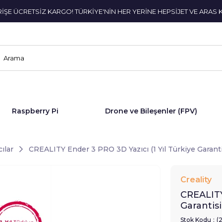
ERİŞE ÜCRETSİZ KARGO! TÜRKİYE'NİN HER YERİNE HEPSİJET VE ARAS 
Raspberry Pi
Drone ve Bileşenler (FPV)
ılar
CREALITY Ender 3 PRO 3D Yazıcı (1 Yıl Türkiye Garanti
Creality
CREALITY
Garantisi
Stok Kodu
(