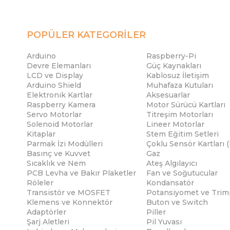
POPÜLER KATEGORİLER
Arduino
Raspberry-Pi
Devre Elemanları
Güç Kaynakları
LCD ve Display
Kablosuz İletişim
Arduino Shield
Muhafaza Kutuları
Elektronik Kartlar
Aksesuarlar
Raspberry Kamera
Motor Sürücü Kartları
Servo Motorlar
Titreşim Motorları
Solenoid Motorlar
Lineer Motorlar
Kitaplar
Stem Eğitim Setleri
Parmak İzi Modülleri
Çoklu Sensör Kartları 
Basınç ve Kuvvet
Gaz
Sıcaklık ve Nem
Ateş Algılayıcı
PCB Levha ve Bakır Plaketler
Fan ve Soğutucular
Röleler
Kondansatör
Transistör ve MOSFET
Potansiyomet ve Trim
Klemens ve Konnektör
Buton ve Switch
Adaptörler
Piller
Şarj Aletleri
Pil Yuvası