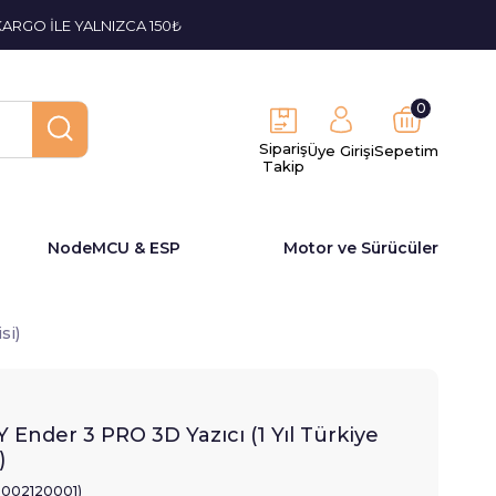
KARGO İLE YALNIZCA 150₺
0
Sipariş
Üye Girişi
Sepetim
Takip
NodeMCU & ESP
Motor ve Sürücüler
si)
 Ender 3 PRO 3D Yazıcı (1 Yıl Türkiye
)
2002120001)