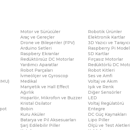
Motor ve Sürücüler
Robotik Ürünler
Araç ve Gereçler
Elektronik Kartlar
Drone ve Bileşenler (FPV)
3D Yazıcı ve Tarayıcı
Arduino Setleri
Raspberry Pi Modell
Raspbery Ekranlar
SD Kartlar
Redüktörsüz DC Motorlar
Fırçasız Motorlar
Yardımcı Aparatlar
Redüktörlü DC Moto
Robot Parçaları
Robot Kitleri
İvmeölçer ve Gyroscop
Ses ve Amfi
(IMU)
Medikal
Voltaj ve Akım
Manyetik ve Hall Effect
Işık ve Renk
Ağırlık
Diğer Sensörler
Hoparlör, Mikrofon ve Buzzer
LED
Kristal Osilator
Voltaj Regülatörü
pot
Bobin
Entegre
Kuru Aküler
DC Güç Kaynakları
Batarya ve Pil Aksesuarları
Lipo Piller
Şarj Edilebilir Piller
Ölçü ve Test Aletler