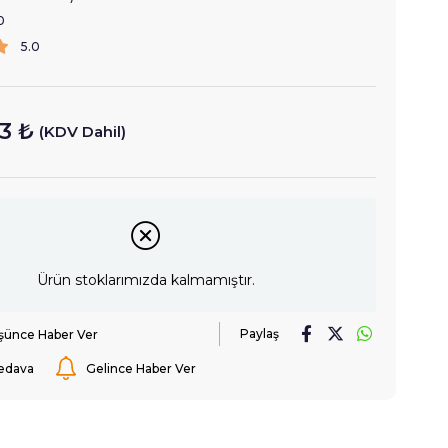
0
5.0
93 ₺
(KDV Dahil)
Ürün stoklarımızda kalmamıştır.
Paylaş
üşünce Haber Ver
edava
Gelince Haber Ver