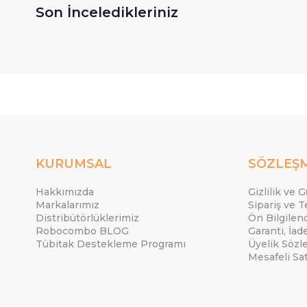
Son İnceledikleriniz
KURUMSAL
SÖZLEŞ
Hakkımızda
Gizlilik ve 
Markalarımız
Sipariş ve T
Distribütörlüklerimiz
Ön Bilgile
Robocombo BLOG
Garanti, İad
Tübitak Destekleme Programı
Üyelik Sözl
Mesafeli Sa