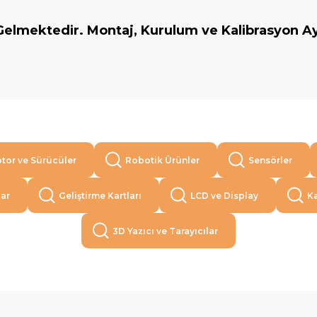
elmektedir. Montaj, Kurulum ve Kalibrasyon Aya
tor ve Sürücüler
Robotik Ürünler
Sensörler
lar
Geliştirme Kartları
LCD ve Display
Ka
3D Yazıcı ve Tarayıcılar