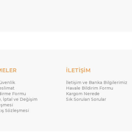
MELER
İLETİŞİM
Güvenlik
İletişim ve Banka Bilgilerimiz
eslimat
Havale Bildirim Formu
ndirme Formu
Kargom Nerede
e, İptal ve Değişim
Sık Sorulan Sorular
eşmesi
tış Sözleşmesi