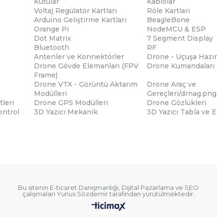
Kutular
Kablolar
Voltaj Regülatör Kartları
Röle Kartları
Arduino Geliştirme Kartları
BeagleBone
Orange Pi
NodeMCU & ESP
Dot Matrix
7 Segment Display
Bluetooth
RF
Antenler ve Konnektörler
Drone - Uçuşa Hazır
Drone Gövde Elemanları (FPV
Drone Kumandaları
Frame)
Drone VTX - Görüntü Aktarım
Drone Araç ve
Modülleri
Gereçleri/drnag.png
tleri
Drone GPS Modülleri
Drone Gözlükleri
ontrol
3D Yazıcı Mekanik
3D Yazıcı Tabla ve 
Bu sitenin
E-ticaret Danışmanlığı
,
Dijital Pazarlama
ve
SEO
çalışmaları
Yunus Sözdemir
tarafından yürütülmektedir.