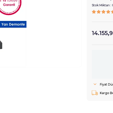
Stok Miktarı
:
14.155,
Fiyat D
Kargo B