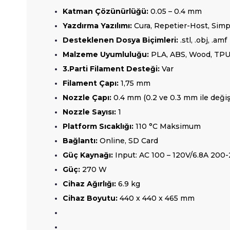
Katman Çözünürlüğü:
0.05 – 0.4 mm
Yazdırma Yazılımı:
Cura, Repetier-Host, Simp
Desteklenen Dosya Biçimleri:
.stl, .obj, .amf
Malzeme Uyumluluğu:
PLA, ABS, Wood, TPU,
3.Parti Filament Desteği:
Var
Filament Çapı:
1,75 mm
Nozzle Çapı:
0.4 mm (0.2 ve 0.3 mm ile değişti
Nozzle Sayısı:
1
Platform Sıcaklığı:
110 °C Maksimum
Bağlantı:
Online, SD Card
Güç Kaynağı:
Input: AC 100 – 120V/6.8A 20
Güç:
270 W
Cihaz Ağırlığı:
6.9 kg
Cihaz Boyutu:
440 x 440 x 465 mm