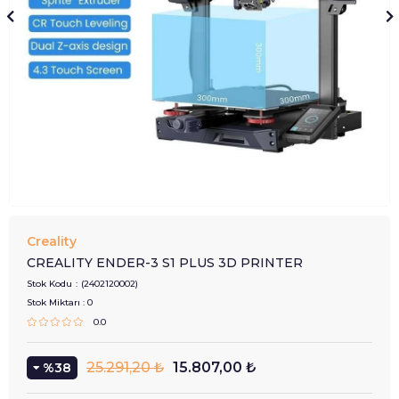
Creality
CREALITY ENDER-3 S1 PLUS 3D PRINTER
Stok Kodu
(2402120002)
Stok Miktarı
:
0
0.0
25.291,20 ₺
15.807,00 ₺
38