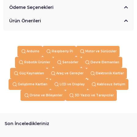
Ödeme Seçenekleri
Ürün Önerileri
Arduino
Raspberry Pi
Motor ve Sürücüler
Robotik Ürünler
Sensörler
Devre Elemanları
Güç Kaynakları
Araç ve Gereçler
Elektronik Kartlar
Geliştirme Kartları
LCD ve Display
Kablosuz İletişim
Drone ve Bileşenler
3D Yazıcı ve Tarayıcılar
Son İnceledikleriniz