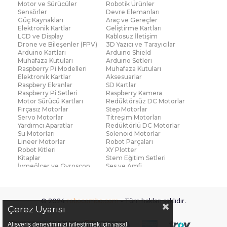
Motor ve Sürücüler
Robotik Ürünler
Sensörler
Devre Elemanları
Güç Kaynakları
Araç ve Gereçler
Elektronik Kartlar
Geliştirme Kartları
LCD ve Display
Kablosuz İletişim
Drone ve Bileşenler (FPV)
3D Yazıcı ve Tarayıcılar
Arduino Kartları
Arduino Shield
Muhafaza Kutuları
Arduino Setleri
Raspberry Pi Modelleri
Muhafaza Kutuları
Elektronik Kartlar
Aksesuarlar
Raspbery Ekranlar
SD Kartlar
Raspberry Pi Setleri
Raspberry Kamera
Motor Sürücü Kartları
Redüktörsüz DC Motorlar
Fırçasız Motorlar
Step Motorlar
Servo Motorlar
Titreşim Motorları
Yardımcı Aparatlar
Redüktörlü DC Motorlar
Su Motorları
Solenoid Motorlar
Lineer Motorlar
Robot Parçaları
Robot Kitleri
XY Plotter
Kitaplar
Stem Eğitim Setleri
İvmeölçer ve Gyroscop
Ses ve Amfi
Su Seviye ve Yağmur
Parmak İzi Modülleri
Sensörü
Çoklu Sensör Kartları (IMU)
Medikal
Voltaj ve Akım
Titreşim
© 2024
robocombo.com
- Tüm hakları saklıdır.
Basınç ve Kuvvet
Gaz
Çerez Uyarısı
Manyetik ve Hall Effect
Işık ve Renk
Mesafe, Çizgi ve Hareket
Sıcaklık ve Nem
Alışveriş deneyiminizi iyileştirmek için yasal