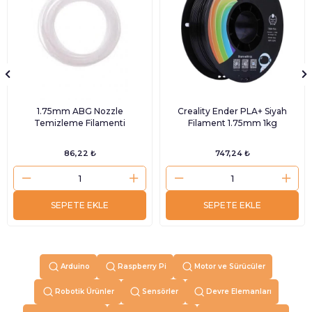
1.75mm ABG Nozzle
Creality Ender PLA+ Siyah
Temizleme Filamenti
Filament 1.75mm 1kg
86,22 ₺
747,24 ₺
SEPETE EKLE
SEPETE EKLE
Arduino
Raspberry Pi
Motor ve Sürücüler
Robotik Ürünler
Sensörler
Devre Elemanları