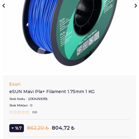
Esun
eSUN Mavi Pla+ Filament 1.75mm 1 KG
Stok Kodu
(2304250039)
Stok Miktarı
:
0
0.0
862,20 ₺
804,72 ₺
7